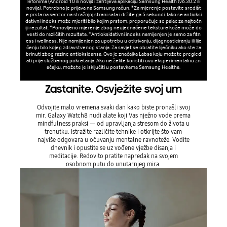
lefonima (Android 10 ili noviji) i zahtijeva aplikaciju Samsung Health (v6.30.2 ili
novija). Potrebna je prijava na Samsung račun. *Za mjerenje postavite središt
e prsta na senzor na stražnjoj strani sata i držite ga 5 sekundi. Iako se antioksi
dativni indeks može mjeriti bilo kojim prstom, preporučuje se palac za najtočn
iji rezultat. *Ponovljeno mjerenje zbog neujednačene teksture kože može do
vesti do različitih rezultata. *Antioksidativni indeks namijenjen je samo za fitn
ess i wellness. Nije namijenjen za upotrebu u otkrivanju, dijagnosticiranju ili lije
čenju bilo kojeg zdravstvenog stanja. Za savjet se obratite liječniku ako ste za
brinuti zbog razine antioksidansa. Ovo je značajka Labsa koju možete pregled
ati prije službenog pokretanja. Ako ne želite koristiti ovu eksperimentalnu zn
ačajku, možete je isključiti u postavkama Samsung Healtha.
Zastanite. Osvježite svoj um
Odvojite malo vremena svaki dan kako biste pronašli svoj
mir. Galaxy Watch8 nudi alate koji Vas nježno vode prema
mindfulness praksi — od upravljanja stresom do života u
trenutku. Istražite različite tehnike i otkrijte što vam
najviše odgovara u očuvanju mentalne ravnoteže. Vodite
dnevnik i opustite se uz vođene vježbe disanja i
meditacije. Redovito pratite napredak na svojem
osobnom putu do unutarnjeg mira.