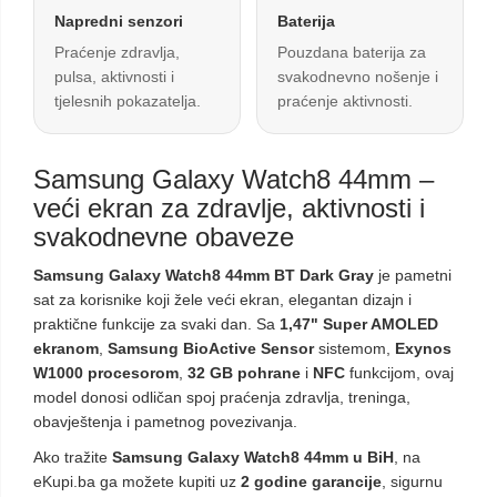
Napredni senzori
Baterija
Praćenje zdravlja,
Pouzdana baterija za
pulsa, aktivnosti i
svakodnevno nošenje i
tjelesnih pokazatelja.
praćenje aktivnosti.
Samsung Galaxy Watch8 44mm –
veći ekran za zdravlje, aktivnosti i
svakodnevne obaveze
Samsung Galaxy Watch8 44mm BT Dark Gray
je pametni
sat za korisnike koji žele veći ekran, elegantan dizajn i
praktične funkcije za svaki dan. Sa
1,47" Super AMOLED
ekranom
,
Samsung BioActive Sensor
sistemom,
Exynos
W1000 procesorom
,
32 GB pohrane
i
NFC
funkcijom, ovaj
model donosi odličan spoj praćenja zdravlja, treninga,
obavještenja i pametnog povezivanja.
Ako tražite
Samsung Galaxy Watch8 44mm u BiH
, na
eKupi.ba ga možete kupiti uz
2 godine garancije
, sigurnu