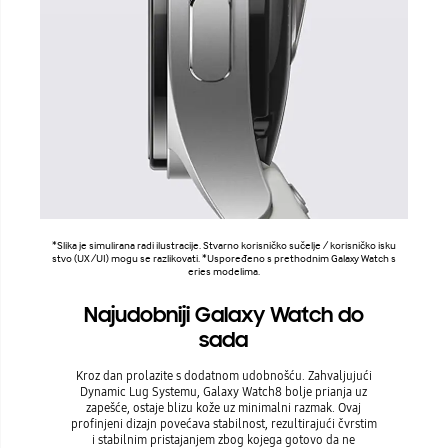
*Slika je simulirana radi ilustracije. Stvarno korisničko sučelje / korisničko isku
stvo (UX/UI) mogu se razlikovati. *Uspoređeno s prethodnim Galaxy Watch s
eries modelima.
Najudobniji Galaxy Watch do
sada
Kroz dan prolazite s dodatnom udobnošću. Zahvaljujući
Dynamic Lug Systemu, Galaxy Watch8 bolje prianja uz
zapešće, ostaje blizu kože uz minimalni razmak. Ovaj
profinjeni dizajn povećava stabilnost, rezultirajući čvrstim
i stabilnim pristajanjem zbog kojega gotovo da ne