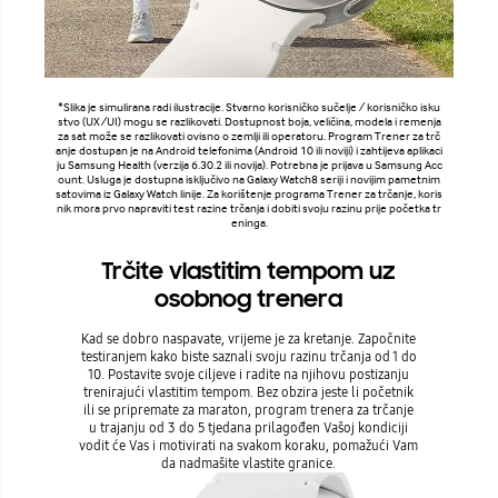
*Slika je simulirana radi ilustracije. Stvarno korisničko sučelje / korisničko isku
stvo (UX/UI) mogu se razlikovati. Dostupnost boja, veličina, modela i remenja
za sat može se razlikovati ovisno o zemlji ili operatoru. Program Trener za trč
anje dostupan je na Android telefonima (Android 10 ili noviji) i zahtijeva aplikaci
ju Samsung Health (verzija 6.30.2 ili novija). Potrebna je prijava u Samsung Acc
ount. Usluga je dostupna isključivo na Galaxy Watch8 seriji i novijim pametnim
satovima iz Galaxy Watch linije. Za korištenje programa Trener za trčanje, koris
nik mora prvo napraviti test razine trčanja i dobiti svoju razinu prije početka tr
eninga.
Trčite vlastitim tempom uz
osobnog trenera
Kad se dobro naspavate, vrijeme je za kretanje. Započnite
testiranjem kako biste saznali svoju razinu trčanja od 1 do
10. Postavite svoje ciljeve i radite na njihovu postizanju
trenirajući vlastitim tempom. Bez obzira jeste li početnik
ili se pripremate za maraton, program trenera za trčanje
u trajanju od 3 do 5 tjedana prilagođen Vašoj kondiciji
vodit će Vas i motivirati na svakom koraku, pomažući Vam
da nadmašite vlastite granice.