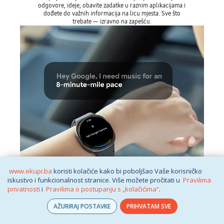
odgovore, ideje, obavite zadatke u raznim aplikacijama i
dođete do važnih informacija na licu mjesta. Sve što
trebate — izravno na zapešću.
www.ekupi.ba
koristi kolačiće kako bi poboljšao Vaše korisničko
iskustvo i funkcionalnost stranice. Više možete pročitati u
Pravilima
privatnosti
i
Pravilima o postupanju s „kolačićima“
.
AŽURIRAJ POSTAVKE
PRIHVATAM SVE