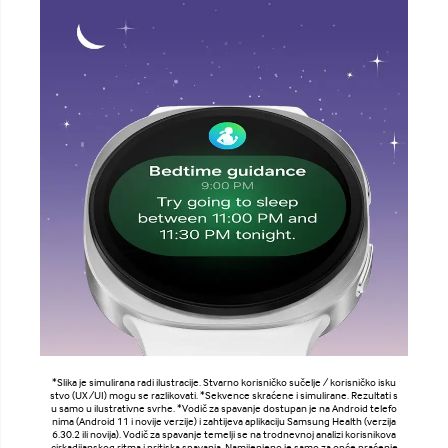
*Slika je simulirana radi ilustracije. Stvarno korisničko sučelje / korisničko isku
stvo (UX/UI) mogu se razlikovati. *Sekvence skraćene i simulirane. Rezultati s
u samo u ilustrativne svrhe. *Vodič za spavanje dostupan je na Android telefo
nima (Android 11 i novije verzije) i zahtijeva aplikaciju Samsung Health (verzija
6.30.2 ili novija). Vodič za spavanje temelji se na trodnevnoj analizi korisnikova
cirkadijanskog ritma i pritiska spavanja. Namijenjeno je samo za opće praćenje