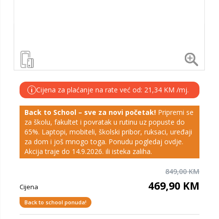
Cijena za plaćanje na rate već od: 21,34 KM /mj.
i
Back to School – sve za novi početak!
Pripremi se
za školu, fakultet i povratak u rutinu uz popuste do
65%. Laptopi, mobiteli, školski pribor, ruksaci, uređaji
za dom i još mnogo toga. Ponudu pogledaj
ovdje
.
Akcija traje do 14.9.2026. ili isteka zaliha.
849,00 KM
469,90 KM
Cijena
Back to school ponuda!