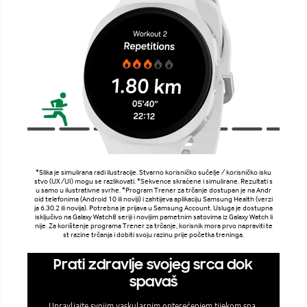
*Slika je simulirana radi ilustracije. Stvarno korisničko sučelje / korisničko isku
stvo (UX/UI) mogu se razlikovati. *Sekvence skraćene i simulirane. Rezultati s
u samo u ilustrativne svrhe. *Program Trener za trčanje dostupan je na Andr
oid telefonima (Android 10 ili noviji) i zahtijeva aplikaciju Samsung Health (verzi
ja 6.30.2 ili novija). Potrebna je prijava u Samsung Account. Usluga je dostupna
isključivo na Galaxy Watch8 seriji i novijim pametnim satovima iz Galaxy Watch li
nije. Za korištenje programa Trener za trčanje, korisnik mora prvo napraviti te
st razine trčanja i dobiti svoju razinu prije početka treninga.
Prati zdravlje svojeg srca dok
spavaš
Upravljajte svojim vaskularnim opterećenjem tijekom sna.