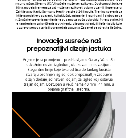
msung račun. Stvarno UX/UI sučelje može se razlikovati. Dostupnost boja, ve
ličina, modela i remena za sat može se razlikovati ovisno o zemlji ili operateru.
Zahtijeva aplikaciju Samsung Health verzije 6.24 ili novije. Trening spavanja za
htijeva podatke o spavanju koji uključuju najmanje 1 radni dan i 1 slobodan da
n. Značajke spavanja namijenjene su samo za opću dobrobit i fitness svrhe. Nij
e namijenjeno za korištenje u otkrivanju, dijagnosticiranju ili liječenju bilo koje
g zdravstvenog stanja ili poremećaja spavanja. Za savjet se obratite liječniku.
Inovacija susreće naš
prepoznatljivi dizajn jastuka
Vrijeme je za promjenu – predstavljamo Galaxy Watch8 s
odvažnim novim izgledom, oblikovanim inovacijom.
Elegantne linije koje teku od lica do tankog kućišta
stvaraju profinjen izgled, dok prepoznatljiv zaobljeni
dizajn dodaje jedinstveni dojam, za izgled koji ostavlja
trajan dojam. Dostupan u veličinama 40 mm i 44 mm, u
bojama grafitna i srebrna.