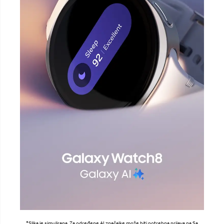
*Slika je simulirana. Za određene AI značajke može biti potrebna prijava na Sa