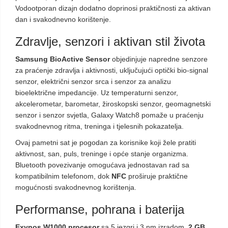
Vodootporan dizajn dodatno doprinosi praktičnosti za aktivan
dan i svakodnevno korištenje.
Zdravlje, senzori i aktivan stil života
Samsung BioActive Sensor
objedinjuje napredne senzore
za praćenje zdravlja i aktivnosti, uključujući optički bio-signal
senzor, električni senzor srca i senzor za analizu
bioelektrične impedancije. Uz temperaturni senzor,
akcelerometar, barometar, žiroskopski senzor, geomagnetski
senzor i senzor svjetla, Galaxy Watch8 pomaže u praćenju
svakodnevnog ritma, treninga i tjelesnih pokazatelja.
Ovaj pametni sat je pogodan za korisnike koji žele pratiti
aktivnost, san, puls, treninge i opće stanje organizma.
Bluetooth povezivanje omogućava jednostavan rad sa
kompatibilnim telefonom, dok
NFC
proširuje praktične
mogućnosti svakodnevnog korištenja.
Performanse, pohrana i baterija
Exynos W1000 procesor
sa 5 jezgri i 3 nm izradom,
2 GB