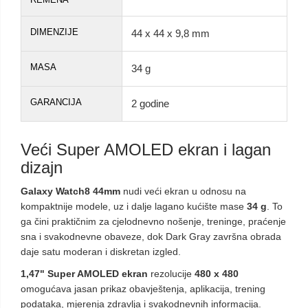
DIMENZIJE
44 x 44 x 9,8 mm
MASA
34 g
GARANCIJA
2 godine
Veći Super AMOLED ekran i lagan
dizajn
Galaxy Watch8 44mm
nudi veći ekran u odnosu na
kompaktnije modele, uz i dalje lagano kućište mase
34 g
. To
ga čini praktičnim za cjelodnevno nošenje, treninge, praćenje
sna i svakodnevne obaveze, dok Dark Gray završna obrada
daje satu moderan i diskretan izgled.
1,47" Super AMOLED ekran
rezolucije
480 x 480
omogućava jasan prikaz obavještenja, aplikacija, trening
podataka, mjerenja zdravlja i svakodnevnih informacija.