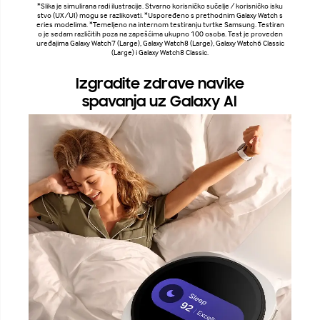
*Slika je simulirana radi ilustracije. Stvarno korisničko sučelje / korisničko isku
stvo (UX/UI) mogu se razlikovati. *Uspoređeno s prethodnim Galaxy Watch s
eries modelima. *Temeljeno na internom testiranju tvrtke Samsung. Testiran
o je sedam različitih poza na zapešćima ukupno 100 osoba. Test je proveden
uređajima Galaxy Watch7 (Large), Galaxy Watch8 (Large), Galaxy Watch6 Classic
(Large) i Galaxy Watch8 Classic.
Izgradite zdrave navike
spavanja uz Galaxy AI