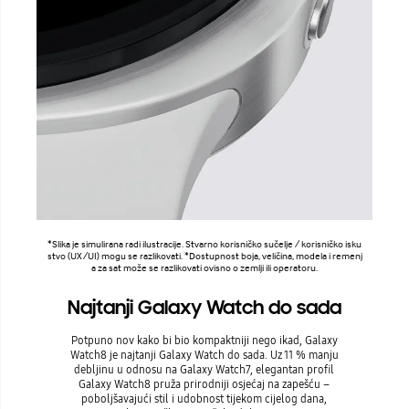
*Slika je simulirana radi ilustracije. Stvarno korisničko sučelje / korisničko isku
stvo (UX/UI) mogu se razlikovati. *Dostupnost boja, veličina, modela i remenj
a za sat može se razlikovati ovisno o zemlji ili operatoru.
Najtanji Galaxy Watch do sada
Potpuno nov kako bi bio kompaktniji nego ikad, Galaxy
Watch8 je najtanji Galaxy Watch do sada. Uz 11 % manju
debljinu u odnosu na Galaxy Watch7, elegantan profil
Galaxy Watch8 pruža prirodniji osjećaj na zapešću –
poboljšavajući stil i udobnost tijekom cijelog dana,