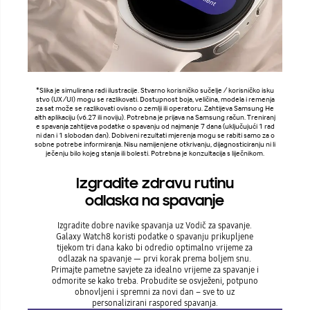
*Slika je simulirana radi ilustracije. Stvarno korisničko sučelje / korisničko isku
stvo (UX/UI) mogu se razlikovati. Dostupnost boja, veličina, modela i remenja
za sat može se razlikovati ovisno o zemlji ili operatoru. Zahtijeva Samsung He
alth aplikaciju (v6.27 ili noviju). Potrebna je prijava na Samsung račun. Treniranj
e spavanja zahtijeva podatke o spavanju od najmanje 7 dana (uključujući 1 rad
ni dan i 1 slobodan dan). Dobiveni rezultati mjerenja mogu se rabiti samo za o
sobne potrebe informiranja. Nisu namijenjene otkrivanju, dijagnosticiranju ni li
ječenju bilo kojeg stanja ili bolesti. Potrebna je konzultacija s liječnikom.
Izgradite zdravu rutinu
odlaska na spavanje
Izgradite dobre navike spavanja uz Vodič za spavanje.
Galaxy Watch8 koristi podatke o spavanju prikupljene
tijekom tri dana kako bi odredio optimalno vrijeme za
odlazak na spavanje — prvi korak prema boljem snu.
Primajte pametne savjete za idealno vrijeme za spavanje i
odmorite se kako treba. Probudite se osvježeni, potpuno
obnovljeni i spremni za novi dan – sve to uz
personalizirani raspored spavanja.