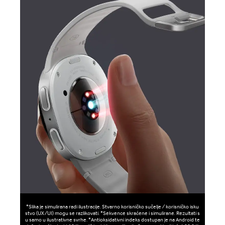
*Slika je simulirana radi ilustracije. Stvarno korisničko sučelje / korisničko isku
stvo (UX/UI) mogu se razlikovati. *Sekvence skraćene i simulirane. Rezultati s
u samo u ilustrativne svrhe. *Antioksidativni indeks dostupan je na Android te