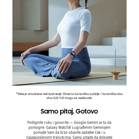
*Slika je simulirana radi ilustracije. Stvarno korisničko sučelje / korisničko isku
stvo (UX/UI) mogu se razlikovati.
Samo pitaj. Gotovo
Podignite ruku i govorite — Google Gemini je tu da
pomogne. Galaxy Watch8 s ugrađenim Geminijem
pomaže Vam da brzo obavite zadatke čak i u
najzaposlenijim trenutcima. Samo pitajte da dobijete