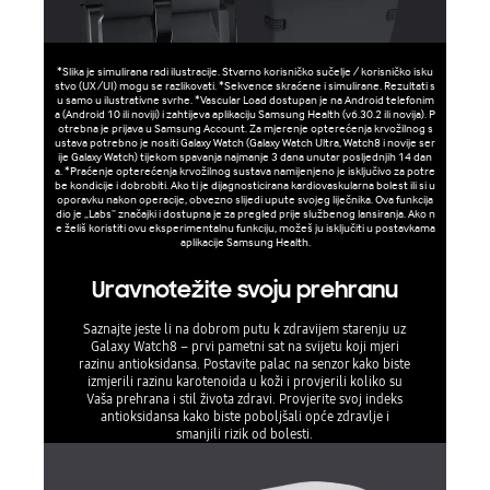
*Slika je simulirana radi ilustracije. Stvarno korisničko sučelje / korisničko isku
stvo (UX/UI) mogu se razlikovati. *Sekvence skraćene i simulirane. Rezultati s
u samo u ilustrativne svrhe. *Vascular Load dostupan je na Android telefonim
a (Android 10 ili noviji) i zahtijeva aplikaciju Samsung Health (v6.30.2 ili novija). P
otrebna je prijava u Samsung Account. Za mjerenje opterećenja krvožilnog s
ustava potrebno je nositi Galaxy Watch (Galaxy Watch Ultra, Watch8 i novije ser
ije Galaxy Watch) tijekom spavanja najmanje 3 dana unutar posljednjih 14 dan
a. *Praćenje opterećenja krvožilnog sustava namijenjeno je isključivo za potre
be kondicije i dobrobiti. Ako ti je dijagnosticirana kardiovaskularna bolest ili si u
oporavku nakon operacije, obvezno slijedi upute svojeg liječnika. Ova funkcija
dio je „Labs” značajki i dostupna je za pregled prije službenog lansiranja. Ako n
e želiš koristiti ovu eksperimentalnu funkciju, možeš ju isključiti u postavkama
aplikacije Samsung Health.
Uravnotežite svoju prehranu
Saznajte jeste li na dobrom putu k zdravijem starenju uz
Galaxy Watch8 – prvi pametni sat na svijetu koji mjeri
razinu antioksidansa. Postavite palac na senzor kako biste
izmjerili razinu karotenoida u koži i provjerili koliko su
Vaša prehrana i stil života zdravi. Provjerite svoj indeks
antioksidansa kako biste poboljšali opće zdravlje i
smanjili rizik od bolesti.