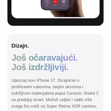
Dizajn.
Još očaravajući.
Još izdržljiviji.
Upoznaj novi iPhone 17. Dizajniran s
profiliranim rubovima, tanjim okvirima i
izdržljivim materijalima poput Ceramic Shield 2
na prednjoj strani. Možeš vidjeti i raditi više
svega što voliš na Super Retina XDR zaslonu.