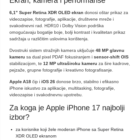
Ekran, kamera i performanse
6,1" Super Retina XDR OLED ekran
donosi oštar prikaz za
videozapise, fotografije, aplikacije, društvene mreže i
svakodnevni rad. HDR10 i Dolby Vision podrška
omogućavaju bogatije boje, bolji kontrast i kvalitetan prikaz
sadržaja u različitim uslovima korištenja.
Dvostruki sistem stražnjih kamera uključuje
48 MP glavnu
kameru
sa dual pixel PDAF fokusiranjem i
sensor-shift OIS
stabilizacijom, te
12 MP ultraširoku kameru
za šire kadrove,
pejzaže, grupne fotografije i kreativno fotografisanje.
Apple A18
čip i
iOS 26
donose brzo, stabilno i efikasno
iPhone iskustvo za aplikacije, multitasking, fotografije,
videozapise i svakodnevnu upotrebu.
Za koga je Apple iPhone 17 najbolji
izbor?
za korisnike koji žele moderan iPhone sa Super Retina
XDR OLED ekranom