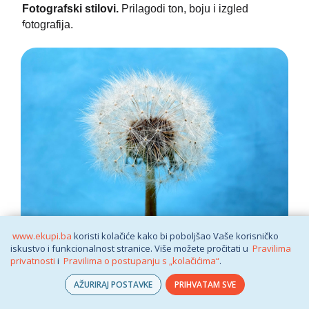
Fotografski stilovi.
Prilagodi ton, boju i izgled
fotografija.
www.ekupi.ba
koristi kolačiće kako bi poboljšao Vaše korisničko
Makro.
Snimi upečatljive krupne planove sa jasnim
iskustvo i funkcionalnost stranice. Više možete pročitati u
Pravilima
detaljima.
privatnosti
i
Pravilima o postupanju s „kolačićima“
.
AŽURIRAJ POSTAVKE
PRIHVATAM SVE