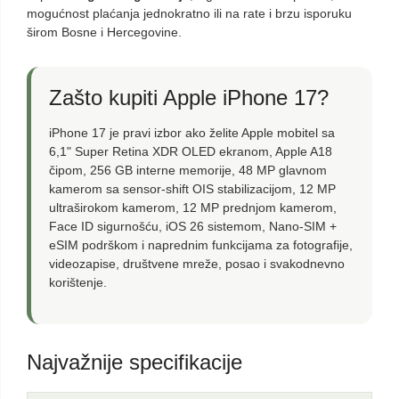
mogućnost plaćanja jednokratno ili na rate i brzu isporuku
širom Bosne i Hercegovine.
Zašto kupiti Apple iPhone 17?
iPhone 17 je pravi izbor ako želite Apple mobitel sa
6,1" Super Retina XDR OLED ekranom, Apple A18
čipom, 256 GB interne memorije, 48 MP glavnom
kamerom sa sensor-shift OIS stabilizacijom, 12 MP
ultraširokom kamerom, 12 MP prednjom kamerom,
Face ID sigurnošću, iOS 26 sistemom, Nano-SIM +
eSIM podrškom i naprednim funkcijama za fotografije,
videozapise, društvene mreže, posao i svakodnevno
korištenje.
Najvažnije specifikacije