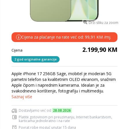
Drži sliku za zoom
Cijena za plaćanje na rate već od: 99,91 KM /mj.
i
2.199,90 KM
Cijena
2 god originalne garancije
Apple iPhone 17 256GB Sage, mobitel je moderan 5G
pametni telefon sa kvalitetnim OLED ekranom, snažnim
Apple čipom i naprednim kamerama. Idealan je za
svakodnevno korištenje, fotografiju i multimediju.
Saznaj više
Dostavljamo već od
28.08.2026
Platite gotovinom pri preuzimanju, Internet bankarstvom,
karticama jednokratno i na rate
Povrat robe moguć unutar 15 dana