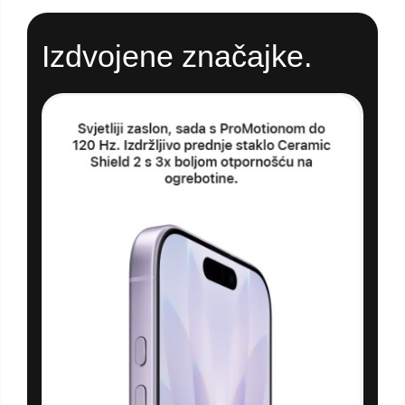
Izdvojene značajke.