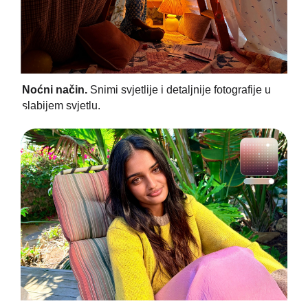
Noćni način.
Snimi svjetlije i detaljnije fotografije u
slabijem svjetlu.