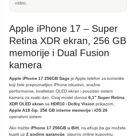
video.
Apple iPhone 17 – Super
Retina XDR ekran, 256 GB
memorije i Dual Fusion
kamera
Apple iPhone 17 256GB Sage
je Apple telefon za korisnike
koji žele prepoznatljivo iPhone iskustvo, snažne
performanse, kvalitetan OLED ekran i pouzdan sistem
kamera za svaki dan. Ovaj model donosi
6,1" Super Retina
XDR OLED ekran
sa
HDR10
i
Dolby Vision
prikazom,
Apple A18 čip
,
256 GB interne memorije
i
iOS 26
operativni sistem.
Ako tražite
iPhone 17 256GB u BiH
, na eKupi.ba ga možete
kupiti uz
2 godine garancije
, sigurnu online kupovinu,