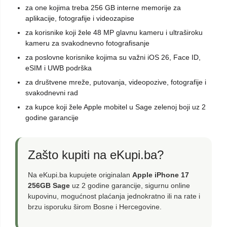
za one kojima treba 256 GB interne memorije za
aplikacije, fotografije i videozapise
za korisnike koji žele 48 MP glavnu kameru i ultraširoku
kameru za svakodnevno fotografisanje
za poslovne korisnike kojima su važni iOS 26, Face ID,
eSIM i UWB podrška
za društvene mreže, putovanja, videopozive, fotografije i
svakodnevni rad
za kupce koji žele Apple mobitel u Sage zelenoj boji uz 2
godine garancije
Zašto kupiti na eKupi.ba?
Na eKupi.ba kupujete originalan
Apple iPhone 17
256GB Sage
uz 2 godine garancije, sigurnu online
kupovinu, mogućnost plaćanja jednokratno ili na rate i
brzu isporuku širom Bosne i Hercegovine.