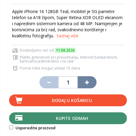
Apple iPhone 16 128GB Teal, mobitel je 5G pametni
telefon sa A18 čipom, Super Retina XDR OLED ekranom
i naprednim sistemom kamera od 48 MP. Namijenjen je
korisnicima za brz rad, svakodnevno korištenje i
kvalitetnu fotografiju.
Saznaj više
Dostavljamo već od
11.08.2026
Platite gotovinom pri preuzimanju, Internet bankarstvom,
karticama jednokratno i na rate
Povrat robe moguć unutar 15 dana
DODAJ U KOŠARICU
KUPITE ODMAH
Usporedite proizvod