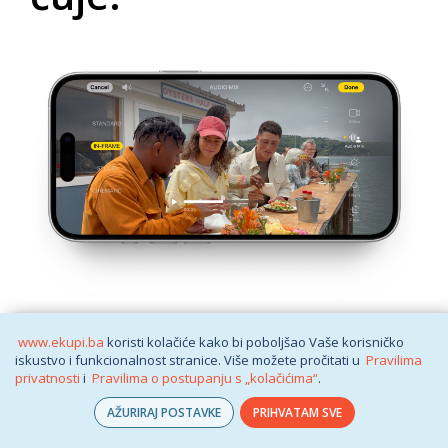
Sa svojim preusmjerenim kamerama, iPhone 16
vam omogućuje snimanje
čarobnih fotografija i
videozapisa na potpuno novi način
koristeći
prostorno snimanje. Tako da možete ponovno
proživjeti te trenutke u impresivnom 3D s Apple
Vision Pro.
Audio miks.
Neka se vaš glas
www.ekupi.ba
koristi kolačiće kako bi poboljšao Vaše korisničko
čuje.
iskustvo i funkcionalnost stranice. Više možete pročitati u
Pravilima
privatnosti
i
Pravilima o postupanju s „kolačićima“
.
AŽURIRAJ POSTAVKE
PRIHVATAM SVE