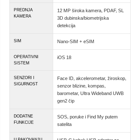
PREDNJA
12 MP široka kamera, PDAF, SL
KAMERA
3D dubinska/biometrijska
detekcija
SIM
Nano-SIM + eSIM
OPERATIVNI
iOS 18
SISTEM
SENZORI I
Face ID, akcelerometar, žiroskop,
SIGURNOST
senzor blizine, kompas,
barometar, Ultra Wideband UWB
gen2 čip
DODATNE
SOS, poruke i Find My putem
FUNKCIJE
satelita
U PAKOVANJU