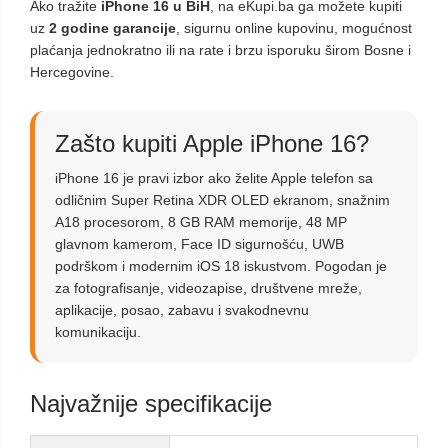
Ako tražite
iPhone 16 u BiH
, na eKupi.ba ga možete kupiti
uz
2 godine garancije
, sigurnu online kupovinu, mogućnost
plaćanja jednokratno ili na rate i brzu isporuku širom Bosne i
Hercegovine.
Zašto kupiti Apple iPhone 16?
iPhone 16 je pravi izbor ako želite Apple telefon sa
odličnim Super Retina XDR OLED ekranom, snažnim
A18 procesorom, 8 GB RAM memorije, 48 MP
glavnom kamerom, Face ID sigurnošću, UWB
podrškom i modernim iOS 18 iskustvom. Pogodan je
za fotografisanje, videozapise, društvene mreže,
aplikacije, posao, zabavu i svakodnevnu
komunikaciju.
Najvažnije specifikacije