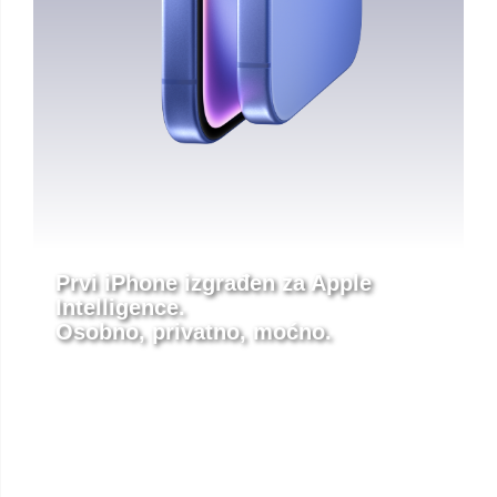
Prvi iPhone izgrađen za Apple
Intelligence.
Osobno, privatno, moćno.