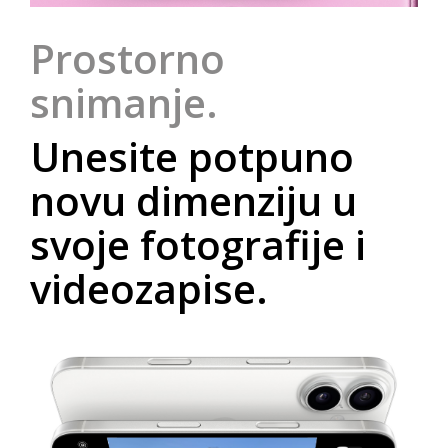
ekspanzivnije slike. Sve u svemu, to je kao da
imate
četiri leće u džepu
. A uz prostorno
snimanje, možete čak snimati fotografije i
videozapise u 3D, koje možete gledati s Apple
Vision Pro.
Prostorno