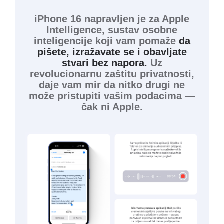
iPhone 16 napravljen je za Apple
Intelligence, sustav osobne
inteligencije koji vam pomaže
da
pišete, izražavate se i obavljate
stvari bez napora.
Uz
revolucionarnu zaštitu privatnosti,
daje vam mir da nitko drugi ne
može pristupiti vašim podacima —
čak ni Apple.