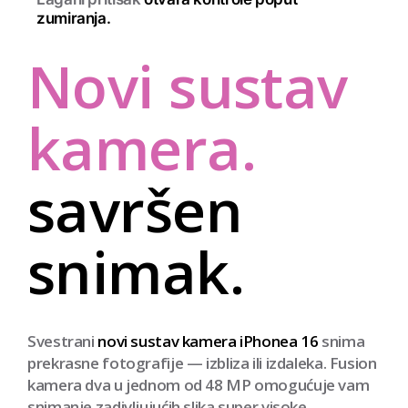
Lagani pritisak
otvara kontrole poput
zumiranja.