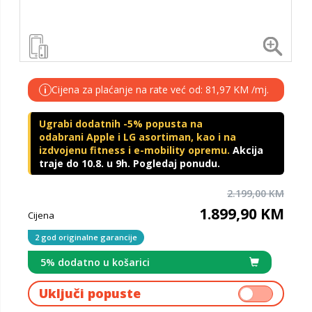
Cijena za plaćanje na rate već od: 81,97 KM /mj.
i
Ugrabi dodatnih -5% popusta na
odabrani Apple i LG asortiman, kao i na
izdvojenu fitness i e-mobility opremu.
Akcija
traje do 10.8. u 9h. Pogledaj ponudu.
2.199,00 KM
1.899,90 KM
Cijena
2 god originalne garancije
5% dodatno u košarici
Uključi popuste