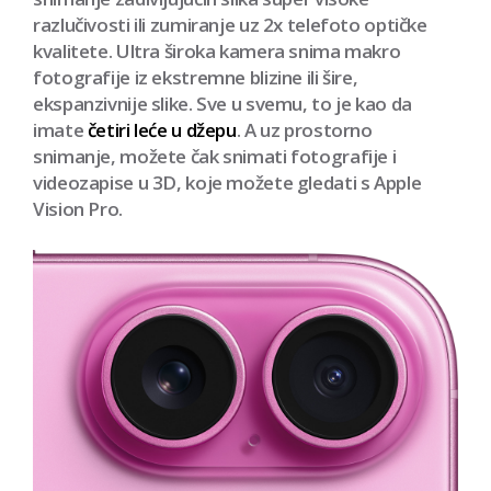
Novi sustav
kamera.
savršen
snimak.
Svestrani
novi sustav kamera iPhonea 16
snima
prekrasne fotografije — izbliza ili izdaleka. Fusion
kamera dva u jednom od 48 MP omogućuje vam
snimanje zadivljujućih slika super visoke
razlučivosti ili zumiranje uz 2x telefoto optičke
kvalitete. Ultra široka kamera snima makro
fotografije iz ekstremne blizine ili šire,