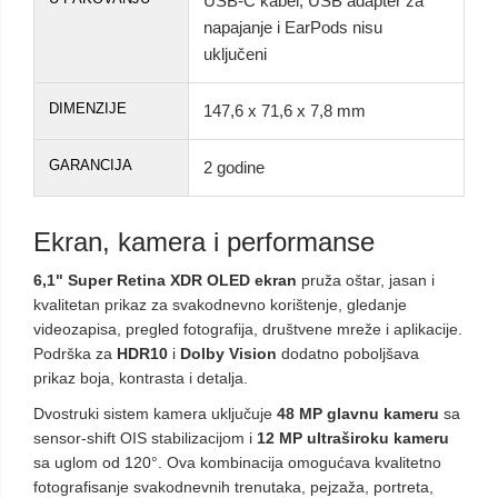
USB-C kabel; USB adapter za
napajanje i EarPods nisu
uključeni
DIMENZIJE
147,6 x 71,6 x 7,8 mm
GARANCIJA
2 godine
Ekran, kamera i performanse
6,1" Super Retina XDR OLED ekran
pruža oštar, jasan i
kvalitetan prikaz za svakodnevno korištenje, gledanje
videozapisa, pregled fotografija, društvene mreže i aplikacije.
Podrška za
HDR10
i
Dolby Vision
dodatno poboljšava
prikaz boja, kontrasta i detalja.
Dvostruki sistem kamera uključuje
48 MP glavnu kameru
sa
sensor-shift OIS stabilizacijom i
12 MP ultraširoku kameru
sa uglom od 120°. Ova kombinacija omogućava kvalitetno
fotografisanje svakodnevnih trenutaka, pejzaža, portreta,