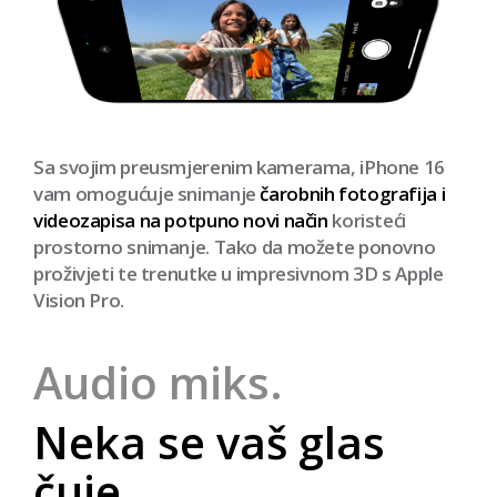
snimanje.
Unesite potpuno
novu dimenziju u
svoje fotografije i
videozapise.