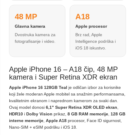
48 MP
A18
Glavna kamera
Apple procesor
Dvostruka kamera za
Brz rad, Apple
fotografisanje i video.
Intelligence podrška i
iOS 18 iskustvo.
Apple iPhone 16 – A18 čip, 48 MP
kamera i Super Retina XDR ekran
Apple iPhone 16 128GB Teal
je odličan izbor za korisnike
koji žele moderan Apple mobitel sa snažnim performansama,
kvalitetnim ekranom i naprednom kamerom za svaki dan.
Ovaj model donosi
6,1" Super Retina XDR OLED ekran
,
HDR10
i
Dolby Vision
prikaz,
8 GB RAM memorije
,
128 GB
interne memorije
,
Apple A18
procesor, Face ID sigurnost,
Nano-SIM + eSIM podršku i iOS 18.