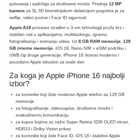
putovanja i sadržaja za društvene mreže. Prednja
12 MP
kamera
sa SL 3D biometrijskom detekcijom pogodna je za
selfije, video pozive i Face ID sigurnost.
Apple A18
procesor izrađen u 3 nm tehnologiji pruža brz i
stabilan rad u aplikacijama, multitaskingu, igrama,
fotografisanju i snimanju videa. Uz
8 GB RAM memorije
,
128
GB interne memorije
, iOS 18, Nano-SIM + eSIM podršku i
UWB čip druge generacije, iPhone 16 donosi moderno i
pouzdano Apple iskustvo za svaki dan.
Za koga je Apple iPhone 16 najbolji
izbor?
za korisnike koji žele moderan Apple telefon sa 128 GB
memorije
za fotografisanje, videozapise, društvene mreže i
svakodnevnu komunikaciju
za kupce kojima su važni Super Retina XDR OLED ekran,
HDR10 i Dolby Vision prikaz
za korisnike koji žele Face ID, iOS 18 i stabilne Apple