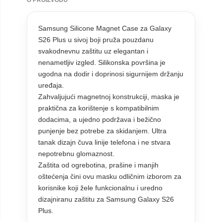
O PROIZVODU
Samsung Silicone Magnet Case za Galaxy
S26 Plus u sivoj boji pruža pouzdanu
svakodnevnu zaštitu uz elegantan i
nenametljiv izgled. Silikonska površina je
ugodna na dodir i doprinosi sigurnijem držanju
uređaja.
Zahvaljujući magnetnoj konstrukciji, maska je
praktična za korištenje s kompatibilnim
dodacima, a ujedno podržava i bežično
punjenje bez potrebe za skidanjem. Ultra
tanak dizajn čuva linije telefona i ne stvara
nepotrebnu glomaznost.
Zaštita od ogrebotina, prašine i manjih
oštećenja čini ovu masku odličnim izborom za
korisnike koji žele funkcionalnu i uredno
dizajniranu zaštitu za Samsung Galaxy S26
Plus.