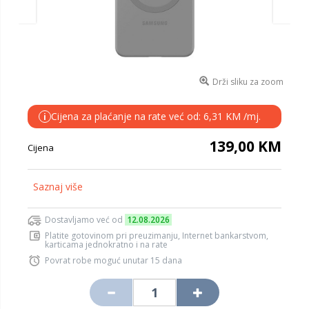
Drži sliku za zoom
Cijena za plaćanje na rate već od: 6,31 KM /mj.
i
139,00 KM
Cijena
Saznaj više
Dostavljamo već od
12.08.2026
Platite gotovinom pri preuzimanju, Internet bankarstvom,
karticama jednokratno i na rate
Povrat robe moguć unutar 15 dana