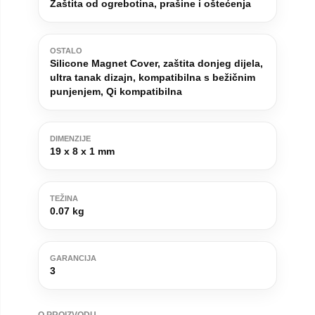
Zaštita od ogrebotina, prašine i oštećenja
OSTALO
Silicone Magnet Cover, zaštita donjeg dijela,
ultra tanak dizajn, kompatibilna s bežičnim
punjenjem, Qi kompatibilna
DIMENZIJE
19 x 8 x 1 mm
TEŽINA
0.07 kg
GARANCIJA
3