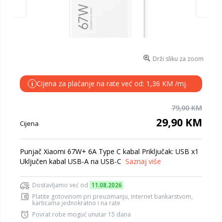
Drži sliku za zoom
Cijena za plaćanje na rate već od: 1,36 KM /mj.
i
79,00 KM
29,90 KM
Cijena
Punjač Xiaomi 67W+ 6A Type C kabal Priključak: USB x1
Uključen kabal USB-A na USB-C
Saznaj više
Dostavljamo već od
11.08.2026
Platite gotovinom pri preuzimanju, Internet bankarstvom,
karticama jednokratno i na rate
Povrat robe moguć unutar 15 dana