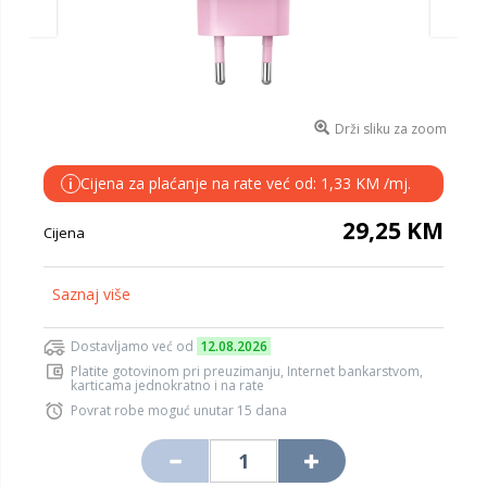
Drži sliku za zoom
Cijena za plaćanje na rate već od: 1,33 KM /mj.
i
29,25 KM
Cijena
Saznaj više
Dostavljamo već od
12.08.2026
Platite gotovinom pri preuzimanju, Internet bankarstvom,
karticama jednokratno i na rate
Povrat robe moguć unutar 15 dana