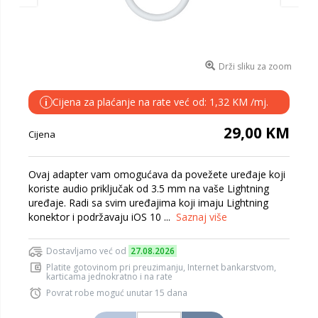
Drži sliku za zoom
Cijena za plaćanje na rate već od: 1,32 KM /mj.
i
29,00 KM
Cijena
Ovaj adapter vam omogućava da povežete uređaje koji
koriste audio priključak od 3.5 mm na vaše Lightning
uređaje. Radi sa svim uređajima koji imaju Lightning
konektor i podržavaju iOS 10 ...
Saznaj više
Dostavljamo već od
27.08.2026
Platite gotovinom pri preuzimanju, Internet bankarstvom,
karticama jednokratno i na rate
Povrat robe moguć unutar 15 dana