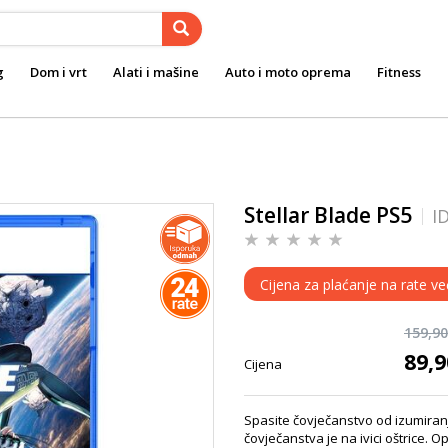
g
Dom i vrt
Alati i mašine
Auto i moto oprema
Fitness
Stellar Blade PS5
I
Cijena za plaćanje na rate ve
159,9
89,
Cijena
Spasite čovječanstvo od izumiranj
čovječanstva je na ivici oštrice.