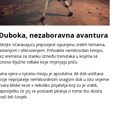
Duboka, nezaboravna avantura
tkrijte očaravajuću pripovijest ispunjenu zrelim temama,
isterijom i otkrovenjem. Prihvatite nemilosrdan tempo,
ez vremena za stanku između trenutaka u kojima se
onose ključne odluke koje mijenjaju priču.
vina vjera u njezinu misiju je apsolutna. Ali dok uništava
voje neprijatelje nemilosrdnom snagom dok u isto vrijeme
tvara bliske veze s nekoliko prijatelja koji su je vratili,
aposljetku će joj se postaviti pitanja o tome što doista
nači biti čovjek.