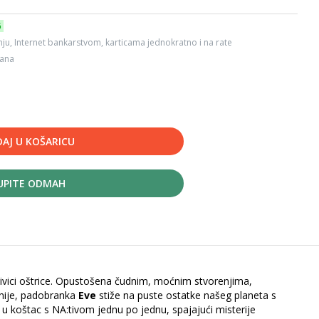
6
ju, Internet bankarstvom, karticama jednokratno i na rate
dana
AJ U KOŠARICU
UPITE ODMAH
ivici oštrice. Opustošena čudnim, moćnim stvorenjima,
onije, padobranka
Eve
stiže na puste ostatke našeg planeta s
a u koštac s NA:tivom jednu po jednu, spajajući misterije