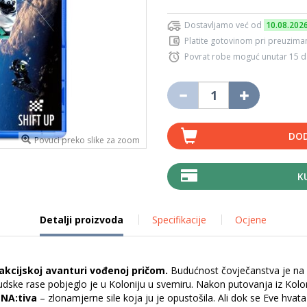
Dostavljamo već od
10.08.202
Platite gotovinom pri preuziman
Povrat robe moguć unutar 15 
DOD
Povuci preko slike za zoom
K
Detalji proizvoda
Specifikacije
Ocjene
 akcijskoj avanturi vođenoj pričom.
Budućnost čovječanstva je na 
udske rase pobjeglo je u Koloniju u svemiru. Nakon putovanja iz Kol
d
NA:tiva
– zlonamjerne sile koja ju je opustošila. Ali dok se Eve hvat