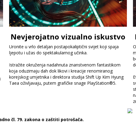
Nevjerojatno vizualno iskustvo
Uronite u vrlo detaljan postapokaliptični svijet koji spaja
O
ljepotu i užas do spektakularnog učinka.
m
b
Istražite okruženja nadahnuta znanstvenom fantastikom
d
koja oduzimaju dah dok likovi i kreacije renomiranog
korejskog umjetnika i direktora studija Shift Up Kim Hyung
E
i
Taea oživljavaju, putem grafičke snage PlayStation®5.
s
s
n
z
dno čl. 79. zakona o zaštiti potrošača.