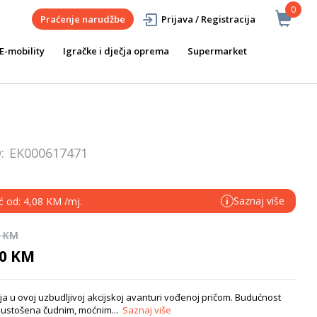
0
Praćenje narudžbe
Prijava / Registracija
E-mobility
Igračke i dječja oprema
Supermarket
D:
EK000617471
Saznaj više
ć od: 4,08 KM /mj.
i
0 KM
90 KM
a u ovoj uzbudljivoj akcijskoj avanturi vođenoj pričom. Budućnost
 Opustošena čudnim, moćnim...
Saznaj više