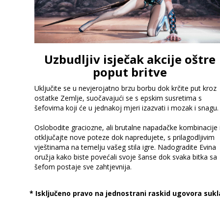
Uzbudljiv isječak akcije oštre
poput britve
Uključite se u nevjerojatno brzu borbu dok krčite put kroz
ostatke Zemlje, suočavajući se s epskim susretima s
šefovima koji će u jednakoj mjeri izazvati i mozak i snagu.
Oslobodite graciozne, ali brutalne napadačke kombinacije 
otključajte nove poteze dok napredujete, s prilagodljivim
vještinama na temelju vašeg stila igre. Nadogradite Evina
oružja kako biste povećali svoje šanse dok svaka bitka sa
šefom postaje sve zahtjevnija.
* Isključeno pravo na jednostrani raskid ugovora sukla