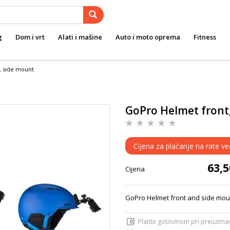
g
Dom i vrt
Alati i mašine
Auto i moto oprema
Fitness
, side mount
GoPro Helmet front
Cijena za plaćanje na rate ve
63,
Cijena
GoPro Helmet front and side mo
Platite gotovinom pri preuziman