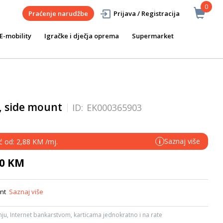
0
Praćenje narudžbe
Prijava / Registracija
E-mobility
Igračke i dječja oprema
Supermarket
, side mount
ID:
EK000365903
Saznaj više
ć od: 2,88 KM /mj.
i
50 KM
unt
Saznaj više
ju, Internet bankarstvom, karticama jednokratno i na rate