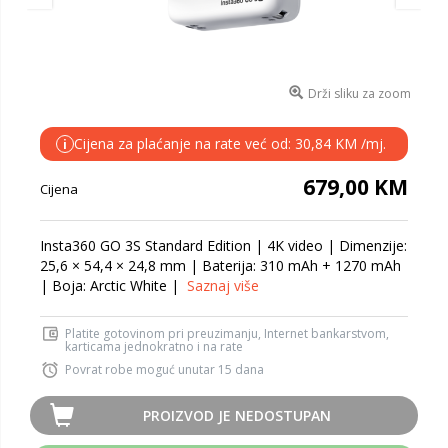
Drži sliku za zoom
Cijena za plaćanje na rate već od: 30,84 KM /mj.
i
679,00 KM
Cijena
Insta360 GO 3S Standard Edition | 4K video | Dimenzije:
25,6 × 54,4 × 24,8 mm | Baterija: 310 mAh + 1270 mAh
| Boja: Arctic White |
Saznaj više
Platite gotovinom pri preuzimanju, Internet bankarstvom,
karticama jednokratno i na rate
Povrat robe moguć unutar 15 dana
PROIZVOD JE NEDOSTUPAN