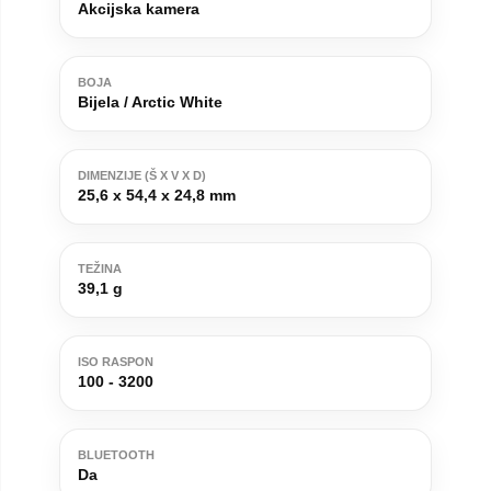
Akcijska kamera
BOJA
Bijela / Arctic White
DIMENZIJE (Š X V X D)
25,6 x 54,4 x 24,8 mm
TEŽINA
39,1 g
ISO RASPON
100 - 3200
BLUETOOTH
Da