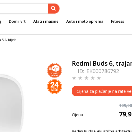
g
Dom i vrt
Alati i mašine
Auto i moto oprema
Fitness
5.4, bijela
Redmi Buds 6, trajan
ID:
EK000786792
Cijena za plaćanje na rate ve
109,0
79,
Cijena
Redmi Buds 6 Akustična arhitektur