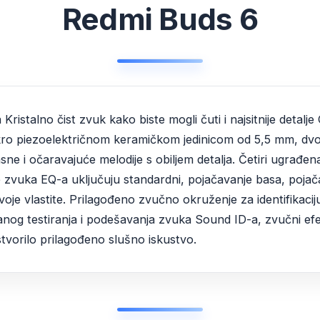
Redmi Buds 6
Kristalno čist zvuk kako biste mogli čuti i najsitnije detalj
o piezoelektričnom keramičkom jedinicom od 5,5 mm, dvost
jasne i očaravajuće melodije s obiljem detalja. Četiri ugrađe
e zvuka EQ-a uključuju standardni, pojačavanje basa, pojača
oje vlastite. Prilagođeno zvučno okruženje za identifikacij
nog testiranja i podešavanja zvuka Sound ID-a, zvučni efek
tvorilo prilagođeno slušno iskustvo.