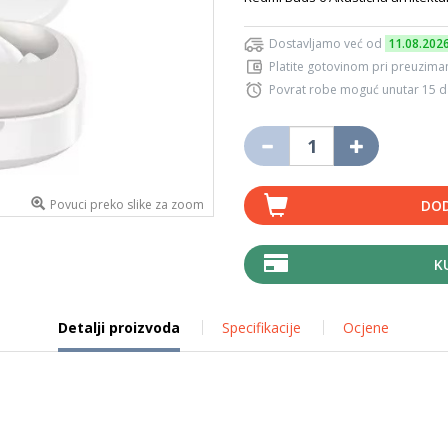
Dostavljamo već od
11.08.202
Platite gotovinom pri preuziman
Povrat robe moguć unutar 15 
Povuci preko slike za zoom
DOD
K
Detalji proizvoda
Specifikacije
Ocjene