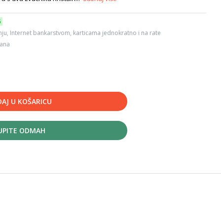
6
ju, Internet bankarstvom, karticama jednokratno i na rate
dana
AJ U KOŠARICU
UPITE ODMAH