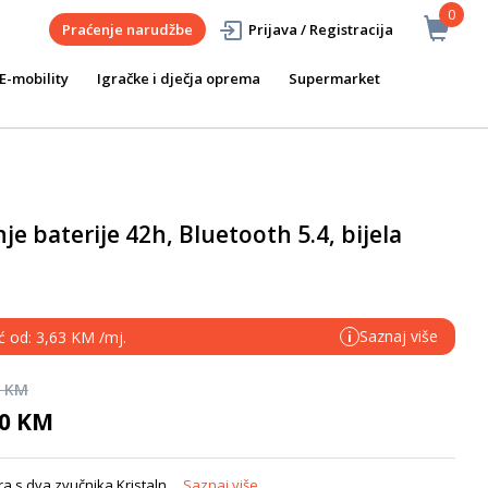
0
Praćenje narudžbe
Prijava / Registracija
E-mobility
Igračke i dječja oprema
Supermarket
je baterije 42h, Bluetooth 5.4, bijela
Saznaj više
ć od: 3,63 KM /mj.
i
0 KM
90 KM
a s dva zvučnika Kristaln...
Saznaj više