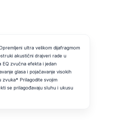
e Opremljeni ultra velikom dijafragmom
ruki akustični drajveri rade u
na EQ zvučna efekta i jedan
vanje glasa i pojačavanje visokih
u zvuka* Prilagodite svojim
ti se prilagođavaju sluhu i ukusu