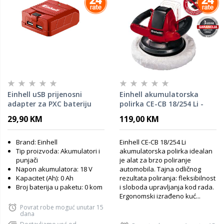
Einhell uSB prijenosni
Einhell akumulatorska
adapter za PXC bateriju
polirka CE-CB 18/254 Li -
TC-CP 18 Li USB - SOLO
SOLO
29,90 KM
119,00 KM
Brand: Einhell
Einhell CE-CB 18/254 Li
Tip proizvoda: Akumulatori i
akumulatorska polirka idealan
punjači
je alat za brzo poliranje
Napon akumulatora: 18 V
automobila. Tajna odličnog
Kapacitet (Ah): 0 Ah
rezultata poliranja: fleksibilnost
Broj baterija u paketu: 0 kom
i sloboda upravljanja kod rada.
Ergonomski izrađeno kuć...
Povrat robe moguć unutar 15
dana