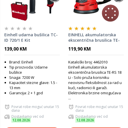
Einhell udarna bušilica TC-
EINHELL akumulatorska
ID 720/1 E Kit
ekscentrična brusilica TE-
RS 18 Li - SOLO
139,00 KM
119,90 KM
Brand: Einhell
Kataloški broj: 4462010
Tip proizvoda: Udarne
Einhell akumulatorska
bušilice
ekscentrična brusilica TE-RS 18
Snaga: 7200 W
Li - Solo pruža korisniku
Kapacitet stezne glave: 1.5 -
neovisnu fleksibilnost za rad u
13 mm
kući, radionici ili garaži.
Garancija: 2 + 1 god
Elektronika brzine omogućava
...
Povrat robe moguć unutar 15
Povrat robe moguć unutar 15
dana
dana
Dostavljamo već od
Dostavljamo već od
12.08.2026
12.08.2026