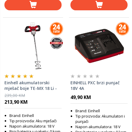
Einhell akumulatorski
EINHELL PXC brzi punjač
mješač boje TE-MX 18 Li -
18V 4A
SOLO
239,00 KM
49,90 KM
213,90 KM
Brand: Einhell
Brand: Einhell
Tip proizvoda: Akumulatori i
Tip proizvoda: Aku mješači
punjači
Napon akumulatora: 18 V
Napon akumulatora: 18 V
Broj baterija u paketu: 0 kom