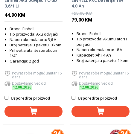
Einhell Aku odvijač TC-SD
EINHELL PXC baterija 18V
3,6/1 Li
4.0 Ah
159,00 KM
44,90 KM
79,00 KM
Brand: Einhell
Brand: Einhell
Tip proizvoda: Aku odvijači
Tip proizvoda: Akumulatori i
Napon akumulatora: 3,6 V
punjači
Broj baterija u paketu: 0 kom
Napon akumulatora: 18 V
Prihvat alata: šesterokutni
Kapacitet (Ah): 4 Ah
1/4"
Broj baterija u paketu: 1 kom
Garancija: 2 god
Povrat robe moguć unutar 15
Povrat robe moguć unutar 15
dana
dana
Dostavljamo već od
Dostavljamo već od
12.08.2026
12.08.2026
Usporedite proizvod
Usporedite proizvod