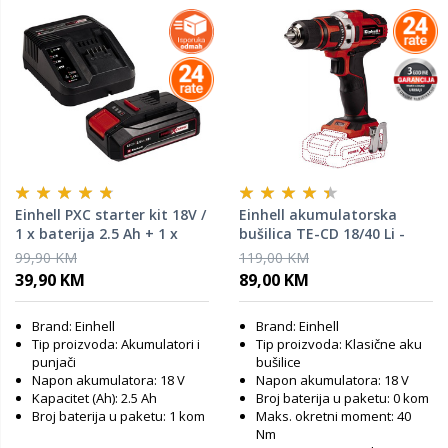
Einhell PXC starter kit 18V /
Einhell akumulatorska
1 x baterija 2.5 Ah + 1 x
bušilica TE-CD 18/40 Li -
punjač
SOLO
99,90 KM
119,00 KM
39,90 KM
89,00 KM
Brand: Einhell
Brand: Einhell
Tip proizvoda: Akumulatori i
Tip proizvoda: Klasične aku
punjači
bušilice
Napon akumulatora: 18 V
Napon akumulatora: 18 V
Kapacitet (Ah): 2.5 Ah
Broj baterija u paketu: 0 kom
Broj baterija u paketu: 1 kom
Maks. okretni moment: 40
Nm