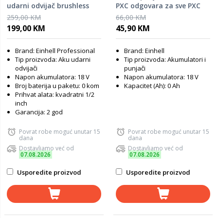
udarni odvijač brushless
PXC odgovara za sve PXC
TP-CW 18 Li - SOLO
uređaje
259,00 KM
66,00 KM
199,00 KM
45,90 KM
Brand: Einhell Professional
Brand: Einhell
Tip proizvoda: Aku udarni
Tip proizvoda: Akumulatori i
odvijači
punjači
Napon akumulatora: 18 V
Napon akumulatora: 18 V
Broj baterija u paketu: 0 kom
Kapacitet (Ah): 0 Ah
Prihvat alata: kvadratni 1/2
inch
Garancija: 2 god
Povrat robe moguć unutar 15
Povrat robe moguć unutar 15
dana
dana
Dostavljamo već od
Dostavljamo već od
07.08.2026
07.08.2026
Usporedite proizvod
Usporedite proizvod