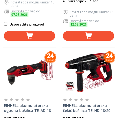
Garancija: 2 + 1 god
Povrat robe moguć unutar 15
dana
Dostavljamo već od
Povrat robe moguć unutar 15
07.08.2026
dana
Dostavljamo već od
Usporedite proizvod
12.08.2026
EINHELL akumulatorska
EINHELL akumulatorska
ugaona bušilica TE-AD 18
čekić bušilica TE-HD 18/20
Li-Solo
Li-Solo