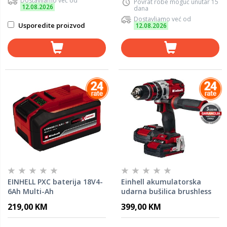
Dostavljamo već od
Povrat robe moguć unutar 15
12.08.2026
dana
Dostavljamo već od
Usporedite proizvod
12.08.2026
EINHELL PXC baterija 18V4-
Einhell akumulatorska
6Ah Multi-Ah
udarna bušilica brushless
TP-CD 18 Li-i BL Kit / 2 x
219,00 KM
399,00 KM
baterija 2.0 + 1 x punjač