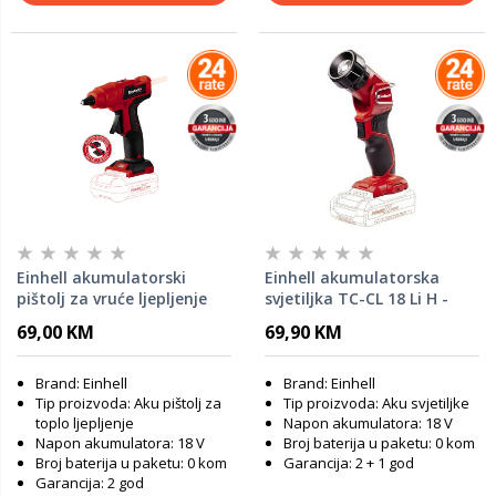
Einhell akumulatorski
Einhell akumulatorska
pištolj za vruće ljepljenje
svjetiljka TC-CL 18 Li H -
TE-CG 18 Li
SOLO
69,00 KM
69,90 KM
Brand: Einhell
Brand: Einhell
Tip proizvoda: Aku pištolj za
Tip proizvoda: Aku svjetiljke
toplo ljepljenje
Napon akumulatora: 18 V
Napon akumulatora: 18 V
Broj baterija u paketu: 0 kom
Broj baterija u paketu: 0 kom
Garancija: 2 + 1 god
Garancija: 2 god