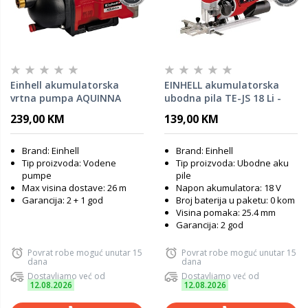
Einhell akumulatorska
EINHELL akumulatorska
vrtna pumpa AQUINNA
ubodna pila TE-JS 18 Li -
36/30- SOLO
SOLO
239,00 KM
139,00 KM
Brand: Einhell
Brand: Einhell
Tip proizvoda: Vodene
Tip proizvoda: Ubodne aku
pumpe
pile
Max visina dostave: 26 m
Napon akumulatora: 18 V
Garancija: 2 + 1 god
Broj baterija u paketu: 0 kom
Visina pomaka: 25.4 mm
Garancija: 2 god
Povrat robe moguć unutar 15
Povrat robe moguć unutar 15
dana
dana
Dostavljamo već od
Dostavljamo već od
12.08.2026
12.08.2026