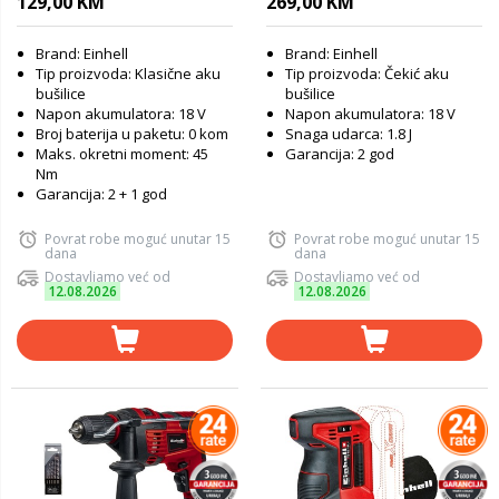
129,00 KM
269,00 KM
Brand: Einhell
Brand: Einhell
Tip proizvoda: Klasične aku
Tip proizvoda: Čekić aku
bušilice
bušilice
Napon akumulatora: 18 V
Napon akumulatora: 18 V
Broj baterija u paketu: 0 kom
Snaga udarca: 1.8 J
Maks. okretni moment: 45
Garancija: 2 god
Nm
Garancija: 2 + 1 god
Povrat robe moguć unutar 15
Povrat robe moguć unutar 15
dana
dana
Dostavljamo već od
Dostavljamo već od
12.08.2026
12.08.2026