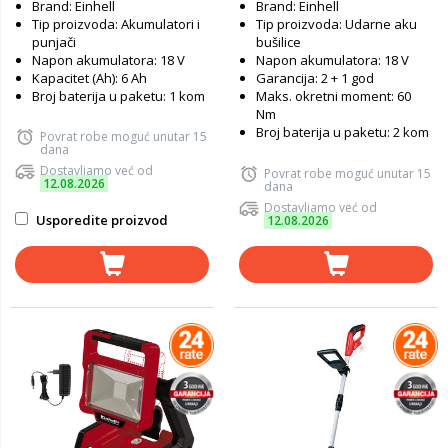
Brand: Einhell
Brand: Einhell
Tip proizvoda: Akumulatori i
Tip proizvoda: Udarne aku
punjači
bušilice
Napon akumulatora: 18 V
Napon akumulatora: 18 V
Kapacitet (Ah): 6 Ah
Garancija: 2 + 1 god
Broj baterija u paketu: 1 kom
Maks. okretni moment: 60
Nm
Broj baterija u paketu: 2 kom
Povrat robe moguć unutar 15
dana
Dostavljamo već od
Povrat robe moguć unutar 15
12.08.2026
dana
Dostavljamo već od
Usporedite proizvod
12.08.2026