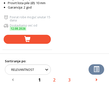
Provrt lista pile (Ø): 10 mm
Garancija: 2 god
Povrat robe moguć unutar 15
dana
Dostavljamo već od
12.08.2026
Sortiranje po:
1
2
3