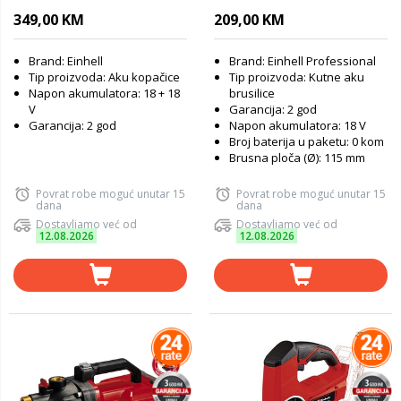
18/115 Q - SOLO
349,00 KM
209,00 KM
Brand: Einhell
Brand: Einhell Professional
Tip proizvoda: Aku kopačice
Tip proizvoda: Kutne aku
Napon akumulatora: 18 + 18
brusilice
V
Garancija: 2 god
Garancija: 2 god
Napon akumulatora: 18 V
Broj baterija u paketu: 0 kom
Brusna ploča (Ø): 115 mm
Povrat robe moguć unutar 15
Povrat robe moguć unutar 15
dana
dana
Dostavljamo već od
Dostavljamo već od
12.08.2026
12.08.2026