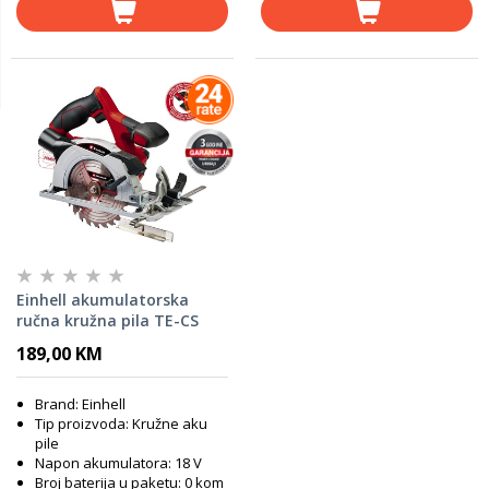
Einhell akumulatorska
ručna kružna pila TE-CS
18/150 Li - SOLO
189,00 KM
Brand: Einhell
Tip proizvoda: Kružne aku
pile
Napon akumulatora: 18 V
Broj baterija u paketu: 0 kom