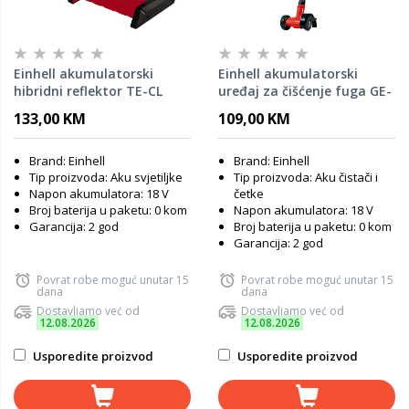
Einhell akumulatorski
Einhell akumulatorski
hibridni reflektor TE-CL
uređaj za čišćenje fuga GE-
18/2000 LiAC - SOLO
CC 18 Li - SOLO PXC, bez
133,00 KM
109,00 KM
baterije i punjača (četka 10
cm, 12000 o/min, 2 četke)
Brand: Einhell
Brand: Einhell
Tip proizvoda: Aku svjetiljke
Tip proizvoda: Aku čistači i
Napon akumulatora: 18 V
četke
Broj baterija u paketu: 0 kom
Napon akumulatora: 18 V
Garancija: 2 god
Broj baterija u paketu: 0 kom
Garancija: 2 god
Povrat robe moguć unutar 15
Povrat robe moguć unutar 15
dana
dana
Dostavljamo već od
Dostavljamo već od
12.08.2026
12.08.2026
Usporedite proizvod
Usporedite proizvod