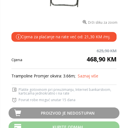
Drži sliku za zoom
Cijena za plaćanje na rate već od: 21,30 KM /mj.
i
625,90 KM
468,90 KM
Cijena
Trampoline Promjer okvira: 3.66m;
Saznaj više
Platite gotovinom pri preuzimanju, Internet bankarstvom,
karticama jednokratno i na rate
Povrat robe moguć unutar 15 dana
PROIZVOD JE NEDOSTUPAN
KUPITE ODMAH