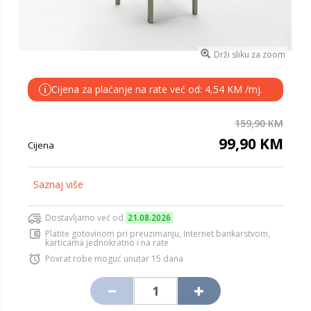
Drži sliku za zoom
Cijena za plaćanje na rate već od: 4,54 KM /mj.
i
159,90 KM
99,90 KM
Cijena
Saznaj više
Dostavljamo već od
21.08.2026
Platite gotovinom pri preuzimanju, Internet bankarstvom,
karticama jednokratno i na rate
Povrat robe moguć unutar 15 dana