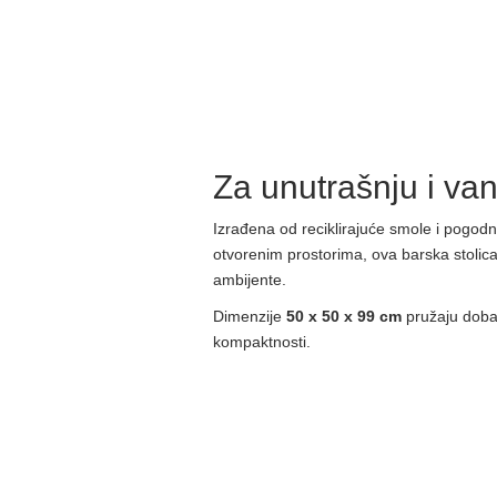
Za unutrašnju i va
Izrađena od reciklirajuće smole i pogodn
otvorenim prostorima, ova barska stolica 
ambijente.
Dimenzije
50 x 50 x 99 cm
pružaju dobar
kompaktnosti.