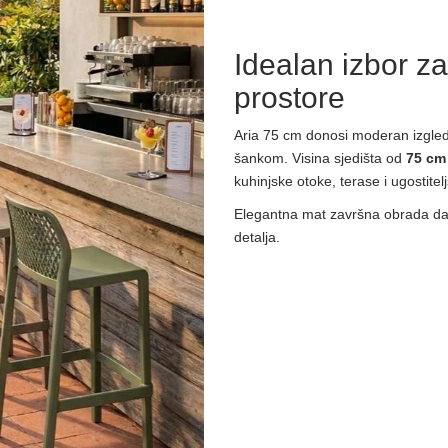
Idealan izbor za
prostore
Aria 75 cm donosi moderan izgled 
šankom. Visina sjedišta od
75 cm
kuhinjske otoke, terase i ugostitel
Elegantna mat završna obrada daje 
detalja.