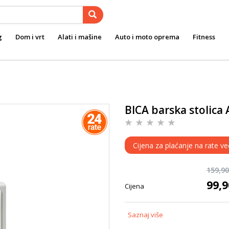
g
Dom i vrt
Alati i mašine
Auto i moto oprema
Fitness
BICA barska stolica 
Cijena za plaćanje na rate ve
159,9
99,
Cijena
Saznaj više