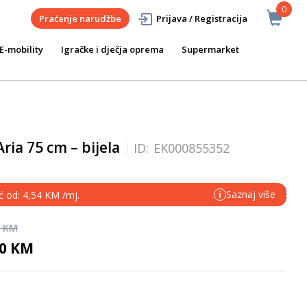
0
Praćenje narudžbe
Prijava / Registracija
E-mobility
Igračke i dječja oprema
Supermarket
Aria 75 cm – bijela
ID:
EK000855352
Saznaj više
ć od: 4,54 KM /mj.
i
0 KM
90 KM