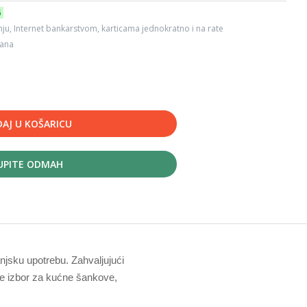
6
ju, Internet bankarstvom, karticama jednokratno i na rate
dana
AJ U KOŠARICU
UPITE ODMAH
njsku upotrebu. Zahvaljujući
 je izbor za kućne šankove,