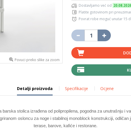
Dostavljamo već od
20.08.202
Platite gotovinom pri preuziman
Povrat robe moguć unutar 15 
DOD
Povuci preko slike za zoom
K
Detalji proizvoda
Specifikacije
Ocjene
barska stolica izrađena od polipropilena, pogodna za unutrašnju i va
griranom osloncu za noge i stabilnoj monoblock konstrukciji, odličan
terase, barove, kafiće i restorane.