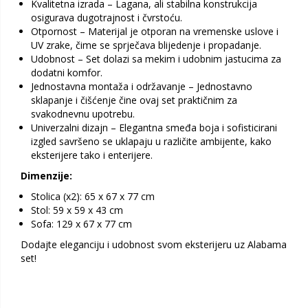
Kvalitetna izrada – Lagana, ali stabilna konstrukcija
osigurava dugotrajnost i čvrstoću.
Otpornost – Materijal je otporan na vremenske uslove i
UV zrake, čime se sprječava blijedenje i propadanje.
Udobnost – Set dolazi sa mekim i udobnim jastucima za
dodatni komfor.
Jednostavna montaža i održavanje – Jednostavno
sklapanje i čišćenje čine ovaj set praktičnim za
svakodnevnu upotrebu.
Univerzalni dizajn – Elegantna smeđa boja i sofisticirani
izgled savršeno se uklapaju u različite ambijente, kako
eksterijere tako i enterijere.
Dimenzije:
Stolica (x2): 65 x 67 x 77 cm
Stol: 59 x 59 x 43 cm
Sofa: 129 x 67 x 77 cm
Dodajte eleganciju i udobnost svom eksterijeru uz Alabama
set!