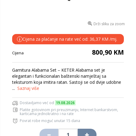
Drži sliku za zoom
Cijena za plaćanje na rate već od: 36,37 KM /mj.
i
800,90 KM
Cijena
Garnitura Alabama Set – KETER Alabama set je
elegantan i funkcionalan baštenski namještaj sa
teksturom koja imitira ratan. Sastoji se od dvije udobne
...
Saznaj više
Dostavljamo već od
19.08.2026
Platite gotovinom pri preuzimanju, Internet bankarstvom,
karticama jednokratno i na rate
Povrat robe moguć unutar 15 dana