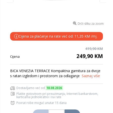
Drži sliku za zoom
Cijena za plaćanje na rate već od: 11,35 KM /mj.
i
419,90 KM
249,90 KM
Cijena
BICA VENEZIA TERRACE Kompaktna garnitura za dvoje
s ratan izgledom i prostorom za odlaganje
Saznaj više
Dostavljamo već od
18.08.2026
Platite gotovinom pri preuzimanju, Internet bankarstvom,
karticama jednokratno i na rate
Povrat robe moguć unutar 15 dana