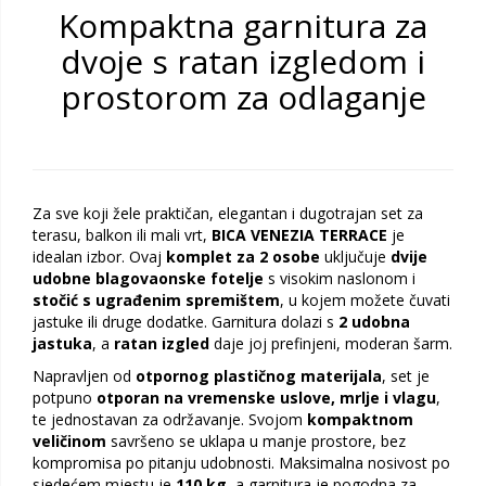
Kompaktna garnitura za
dvoje s ratan izgledom i
prostorom za odlaganje
Za sve koji žele praktičan, elegantan i dugotrajan set za
terasu, balkon ili mali vrt,
BICA VENEZIA TERRACE
je
idealan izbor. Ovaj
komplet za 2 osobe
uključuje
dvije
udobne blagovaonske fotelje
s visokim naslonom i
stočić s ugrađenim spremištem
, u kojem možete čuvati
jastuke ili druge dodatke. Garnitura dolazi s
2 udobna
jastuka
, a
ratan izgled
daje joj prefinjeni, moderan šarm.
Napravljen od
otpornog plastičnog materijala
, set je
potpuno
otporan na vremenske uslove, mrlje i vlagu
,
te jednostavan za održavanje. Svojom
kompaktnom
veličinom
savršeno se uklapa u manje prostore, bez
kompromisa po pitanju udobnosti. Maksimalna nosivost po
sjedećem mjestu je
110 kg
, a garnitura je pogodna za