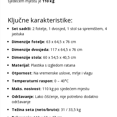
sjedećem mjestu je
110 kg
.
Ključne karakteristike:
Set sadrži:
2 fotelje, 1 dvosjed, 1 stol sa spremištem, 4
jastuka
Dimenzije fotelje:
63 x 64,5 x 76 cm
Dimenzije dvosjeda:
117 x 64,5 x 76 cm
Dimenzije stola:
60 x 54,5 x 40,5 cm
Materijal:
Plastika s izgledom ratana
Otpornost:
Na vremenske uslove, mrlje i vlagu
Temperaturni raspon:
0 – 40°C
Maks. nosivost:
110 kg po sjedećem mjestu
Održavanje:
Lako čišćenje, nije potrebno dodatno
održavanje
Težina seta (neto/bruto):
31 / 33,5 kg