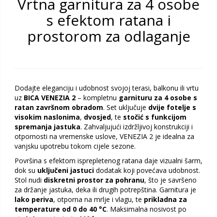
Vrtna garnitura za 4 osobe
s efektom ratana i
prostorom za odlaganje
Dodajte eleganciju i udobnost svojoj terasi, balkonu ili vrtu
uz
BICA VENEZIA 2
– kompletnu
garnituru za 4 osobe s
ratan završnom obradom
. Set uključuje
dvije fotelje s
visokim naslonima
,
dvosjed
, te
stočić s funkcijom
spremanja jastuka
. Zahvaljujući izdržljivoj konstrukciji i
otpornosti na vremenske uslove, VENEZIA 2 je idealna za
vanjsku upotrebu tokom cijele sezone.
Površina s efektom isprepletenog ratana daje vizualni šarm,
dok su
uključeni jastuci
dodatak koji povećava udobnost.
Stol nudi
diskretni prostor za pohranu
, što je savršeno
za držanje jastuka, deka ili drugih potrepština. Garnitura je
lako periva
, otporna na mrlje i vlagu, te
prikladna za
temperature od 0 do 40 °C
. Maksimalna nosivost po