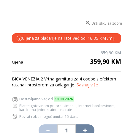
Drži sliku za zoom
Cijena za plaćanje na rate već od: 16,35 KM /mj.
i
659,90 KM
359,90 KM
Cijena
BICA VENEZIA 2 Vrtna garnitura za 4 osobe s efektom
ratana i prostorom za odlaganje
Saznaj više
Dostavljamo već od
18.08.2026
Platite gotovinom pri preuzimanju, Internet bankarstvom,
karticama jednokratno i na rate
Povrat robe moguć unutar 15 dana