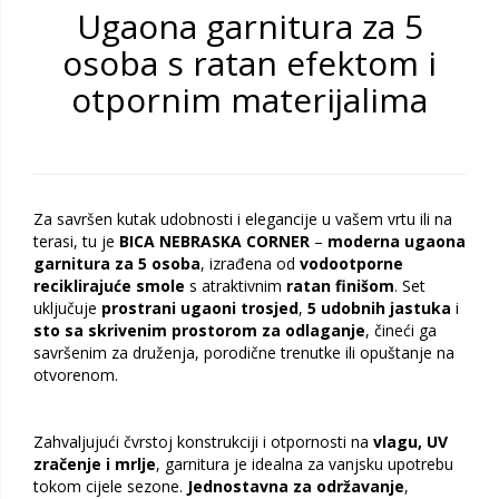
Ugaona garnitura za 5
osoba s ratan efektom i
otpornim materijalima
Za savršen kutak udobnosti i elegancije u vašem vrtu ili na
terasi, tu je
BICA NEBRASKA CORNER
–
moderna ugaona
garnitura za 5 osoba
, izrađena od
vodootporne
reciklirajuće smole
s atraktivnim
ratan finišom
. Set
uključuje
prostrani ugaoni trosjed
,
5 udobnih jastuka
i
sto sa skrivenim prostorom za odlaganje
, čineći ga
savršenim za druženja, porodične trenutke ili opuštanje na
otvorenom.
Zahvaljujući čvrstoj konstrukciji i otpornosti na
vlagu, UV
zračenje i mrlje
, garnitura je idealna za vanjsku upotrebu
tokom cijele sezone.
Jednostavna za održavanje
,