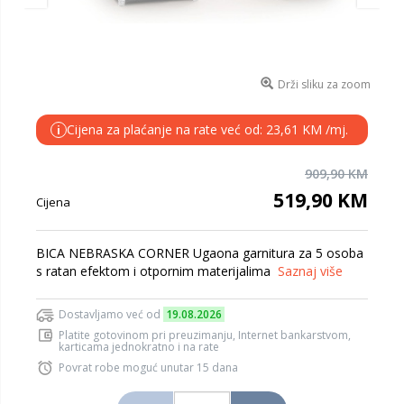
Drži sliku za zoom
Cijena za plaćanje na rate već od: 23,61 KM /mj.
i
909,90 KM
519,90 KM
Cijena
BICA NEBRASKA CORNER Ugaona garnitura za 5 osoba
s ratan efektom i otpornim materijalima
Saznaj više
Dostavljamo već od
19.08.2026
Platite gotovinom pri preuzimanju, Internet bankarstvom,
karticama jednokratno i na rate
Povrat robe moguć unutar 15 dana