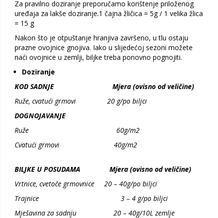
Za pravilno doziranje preporučamo korištenje priloženog
uređaja za lakše doziranje.1 čajna žličica = 5g / 1 velika žlica
= 15 g
Nakon što je otpuštanje hranjiva završeno, u tlu ostaju
prazne ovojnice gnojiva. Iako u slijedećoj sezoni možete
naći ovojnice u zemlji, biljke treba ponovno pognojiti.
Doziranje
KOD SADNJE
Mjera (ovisno od veličine)
Ruže, cvatući grmovi 20 g/po biljci
DOGNOJAVANJE
Ruže 60g/m2
Cvatući grmovi 40g/m2
BILJKE U POSUDAMA
Mjera (ovisno od veličine)
Vrtnice, cvetoče grmovnice 20 – 40g/po biljci
Trajnice 3 – 4 g/po biljci
Mješavina za sadnju 20 – 40g/10L zemlje