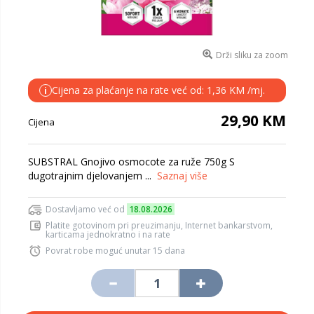
Drži sliku za zoom
Cijena za plaćanje na rate već od: 1,36 KM /mj.
i
29,90 KM
Cijena
SUBSTRAL Gnojivo osmocote za ruže 750g S
dugotrajnim djelovanjem ...
Saznaj više
Dostavljamo već od
18.08.2026
Platite gotovinom pri preuzimanju, Internet bankarstvom,
karticama jednokratno i na rate
Povrat robe moguć unutar 15 dana