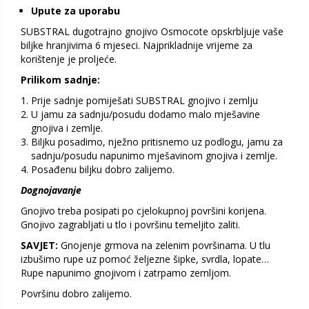
Upute za uporabu
SUBSTRAL dugotrajno gnojivo Osmocote opskrbljuje vaše
biljke hranjivima 6 mjeseci. Najprikladnije vrijeme za
korištenje je proljeće.
Prilikom sadnje:
Prije sadnje pomiješati SUBSTRAL gnojivo i zemlju
U jamu za sadnju/posudu dodamo malo mješavine
gnojiva i zemlje.
Biljku posadimo, nježno pritisnemo uz podlogu, jamu za
sadnju/posudu napunimo mješavinom gnojiva i zemlje.
Posađenu biljku dobro zalijemo.
Dognojavanje
Gnojivo treba posipati po cjelokupnoj površini korijena.
Gnojivo zagrabljati u tlo i površinu temeljito zaliti.
SAVJET:
Gnojenje grmova na zelenim površinama. U tlu
izbušimo rupe uz pomoć željezne šipke, svrdla, lopate…
Rupe napunimo gnojivom i zatrpamo zemljom.
Površinu dobro zalijemo.