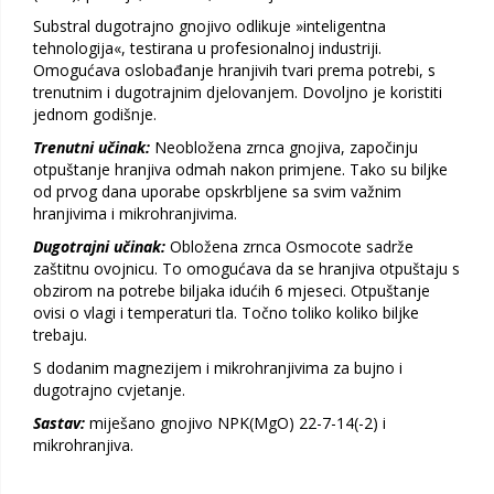
Substral dugotrajno gnojivo odlikuje »inteligentna
tehnologija«, testirana u profesionalnoj industriji.
Omogućava oslobađanje hranjivih tvari prema potrebi, s
trenutnim i dugotrajnim djelovanjem. Dovoljno je koristiti
jednom godišnje.
Trenutni učinak:
Neobložena zrnca gnojiva, započinju
otpuštanje hranjiva odmah nakon primjene. Tako su biljke
od prvog dana uporabe opskrbljene sa svim važnim
hranjivima i mikrohranjivima.
Dugotrajni učinak:
Obložena zrnca Osmocote sadrže
zaštitnu ovojnicu. To omogućava da se hranjiva otpuštaju s
obzirom na potrebe biljaka idućih 6 mjeseci. Otpuštanje
ovisi o vlagi i temperaturi tla. Točno toliko koliko biljke
trebaju.
S dodanim magnezijem i mikrohranjivima za bujno i
dugotrajno cvjetanje.
Sastav:
miješano gnojivo NPK(MgO) 22-7-14(-2) i
mikrohranjiva.