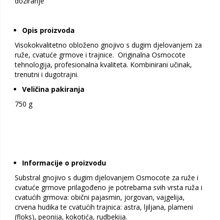
doziranje
Opis proizvoda
Visokokvalitetno obloženo gnojivo s dugim djelovanjem za
ruže, cvatuće grmove i trajnice. Originalna Osmocote
tehnologija, profesionalna kvaliteta. Kombinirani učinak,
trenutni i dugotrajni.
Veličina pakiranja
750 g
Informacije o proizvodu
Substral gnojivo s dugim djelovanjem Osmocote za ruže i
cvatuće grmove prilagođeno je potrebama svih vrsta ruža i
cvatućih grmova: obični pajasmin, jorgovan, vajgelija,
crvena hudika te cvatućih trajnica: astra, ljiljana, plameni
(floks), peonija, kokotića, rudbekija.