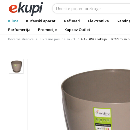
Klime
Kućanski aparati
Računari
Elektronika
Gamin
Parfumerija
Promocije
Kupkov Outlet
Početna stranica
Ukrasne posude za vrt
GARDINO Saksija LUX 22cm sa