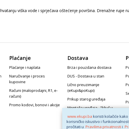
hvatanju viška vode i sprječava oštećenje površina. Drenažne rupe na 
Plaćanje
Dostava
P
Plaćanje i naplata
Brza i pouzdana dostava
Po
n
Naručivanje i proces
DUS - Dostava u stan
P
kupovine
Lično preuzimanje
P
Računi (maloprodajni, R1, e-
(eKupi&poKupi)
S
računi)
Prikup starog uređaja
P
Promo kodovi, bonovi i akcije
Montaža uređaja - "ključ u
ruke"
www.ekupi.ba
koristi kolačiće kako
korisničko iskustvo i funkcionalnost
pročitati u
Pravilima privatnosti
i
Pr