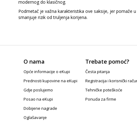
modernog do klasičnog.
Podmetač je važna karakteristika ove saksije, jer pomaže u 
smanjuje rizik od truljenja korijena.
O nama
Trebate pomoć?
Opće informacije o eKupi
Česta pitanja
Prednosti kupovine na eKupi
Registracija i korisnički raču
Gdje poslujemo
Tehničke poteškoće
Posao na eKupi
Ponuda za firme
Dobijene nagrade
Oglašavanje