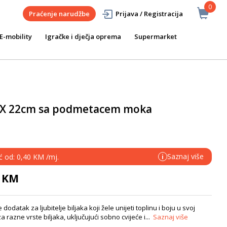
0
Praćenje narudžbe
Prijava / Registracija
E-mobility
Igračke i dječja oprema
Supermarket
UX 22cm sa podmetacem moka
Saznaj više
ć od: 0,40 KM /mj.
i
0 KM
datak za ljubitelje biljaka koji žele unijeti toplinu i boju u svoj
 razne vrste biljaka, uključujući sobno cvijeće i...
Saznaj više