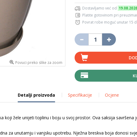
Dostavljamo već od
19.08.202
Platite gotovinom pri preuziman
Povrat robe moguć unutar 15 
DOD
Povuci preko slike za zoom
K
Detalji proizvoda
Specifikacije
Ocjene
 koji žele unijeti toplinu i boju u svoj prostor. Ova saksija savršena j
ogodna za unutarnju i vanjsku upotrebu. Nježna breskva boja donosi svjež