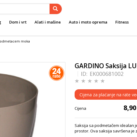
g
Dom i vrt
Alati i mašine
Auto i moto oprema
Fitness
 podmetacem moka
GARDINO Saksija L
ID:
EK000681002
Cijena za plaćanje na rate ve
8,9
Cijena
Saksija sa podmetačem idealan je do
prostor. Ova saksija savršena je za