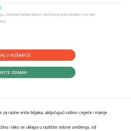
6
ju, Internet bankarstvom, karticama jednokratno i na rate
dana
AJ U KOŠARICU
UPITE ODMAH
e za razne vrste biljaka, uključujući sobno cvijeće i manje
inu i lako se uklapa u različite stilove uređenja, od