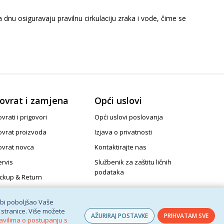
dnu osiguravaju pravilnu cirkulaciju zraka i vode, čime se
ovrat i zamjena
Opći uslovi
vrati i prigovori
Opći uslovi poslovanja
ovrat proizvoda
Izjava o privatnosti
ovrat novca
Kontaktirajte nas
ervis
Službenik za zaštitu ličnih
podataka
ickup & Return
 bi poboljšao Vaše
 stranice. Više možete
AŽURIRAJ POSTAVKE
PRIHVATAM SVE
avilima o postupanju s