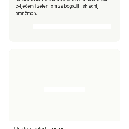
cvijećem i zelenilom za bogatiji i skladniji
aranžman.
Uređen izgled prostora