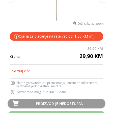
Drži sliku za zoom
Cijena za plaćanje na rate već od: 1,36 KM /mj.
i
39,90 KM
29,90 KM
Cijena
Saznaj više
Platite gotovinom pri preuzimanju, Internet bankarstvom,
karticama jednokratno i na rate
Povrat robe moguć unutar 15 dana
PROIZVOD JE NEDOSTUPAN