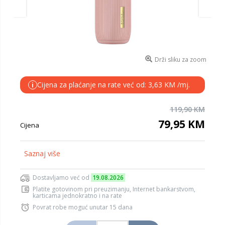
Drži sliku za zoom
Cijena za plaćanje na rate već od: 3,63 KM /mj.
i
119,90 KM
79,95 KM
Cijena
Saznaj više
Dostavljamo već od
19.08.2026
Platite gotovinom pri preuzimanju, Internet bankarstvom,
karticama jednokratno i na rate
Povrat robe moguć unutar 15 dana