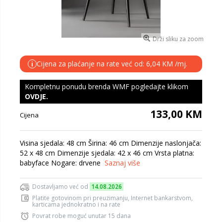
Drži sliku za zoom
Cijena za plaćanje na rate već od: 6,04 KM /mj.
i
Kompletnu ponudu brenda WMF pogledajte klikom
OVDJE
.
133,00 KM
Cijena
Visina sjedala: 48 cm Širina: 46 cm Dimenzije naslonjača:
52 x 48 cm Dimenzije sjedala: 42 x 46 cm Vrsta platna:
babyface Nogare: drvene
Saznaj više
Dostavljamo već od
14.08.2026
Platite gotovinom pri preuzimanju, Internet bankarstvom,
karticama jednokratno i na rate
Povrat robe moguć unutar 15 dana