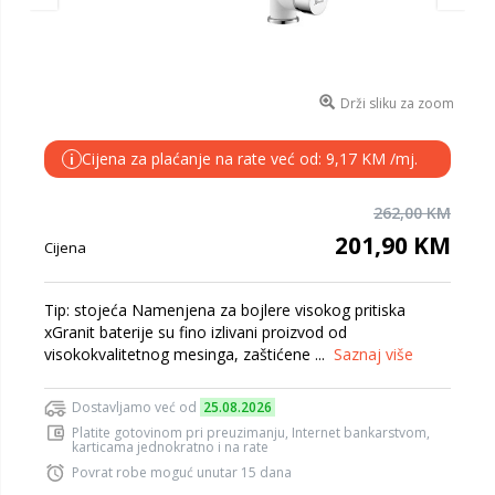
Drži sliku za zoom
Cijena za plaćanje na rate već od: 9,17 KM /mj.
i
262,00 KM
201,90 KM
Cijena
Tip: stojeća Namenjena za bojlere visokog pritiska
xGranit baterije su fino izlivani proizvod od
visokokvalitetnog mesinga, zaštićene ...
Saznaj više
Dostavljamo već od
25.08.2026
Platite gotovinom pri preuzimanju, Internet bankarstvom,
karticama jednokratno i na rate
Povrat robe moguć unutar 15 dana