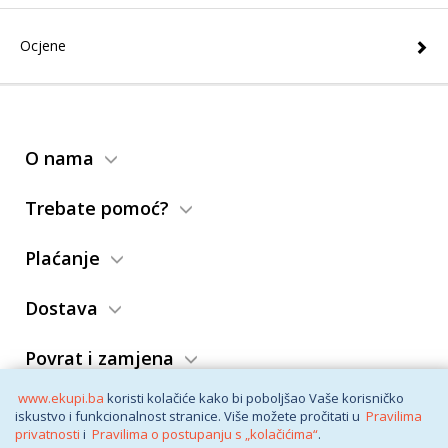
Ocjene
O nama
Trebate pomoć?
Plaćanje
Dostava
Povrat i zamjena
www.ekupi.ba
koristi kolačiće kako bi poboljšao Vaše korisničko
Opći uslovi
iskustvo i funkcionalnost stranice. Više možete pročitati u
Pravilima
privatnosti
i
Pravilima o postupanju s „kolačićima“
.