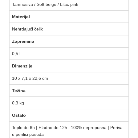
Tamnosiva / Soft beige / Lilac pink
Materijal
Nehrđajući čelik
Zapremina
0,5 l
Dimenzije
10 x 7,1 x 22,6 cm
Težina
0,3 kg
Ostalo
Toplo do 6h | Hladno do 12h | 100% nepropusna | Periva
u perilici posuđa