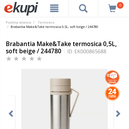
0
Početna stranica
Termosice
Brabantia Make&Take termosica 0,5L, soft beige / 244780
Brabantia Make&Take termosica 0,5L,
soft beige / 244780
ID
EK000865688