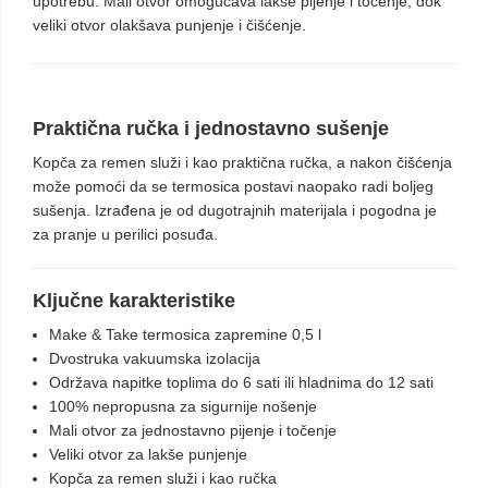
upotrebu. Mali otvor omogućava lakše pijenje i točenje, dok
veliki otvor olakšava punjenje i čišćenje.
Praktična ručka i jednostavno sušenje
Kopča za remen služi i kao praktična ručka, a nakon čišćenja
može pomoći da se termosica postavi naopako radi boljeg
sušenja. Izrađena je od dugotrajnih materijala i pogodna je
za pranje u perilici posuđa.
Ključne karakteristike
Make & Take termosica zapremine 0,5 l
Dvostruka vakuumska izolacija
Održava napitke toplima do 6 sati ili hladnima do 12 sati
100% nepropusna za sigurnije nošenje
Mali otvor za jednostavno pijenje i točenje
Veliki otvor za lakše punjenje
Kopča za remen služi i kao ručka