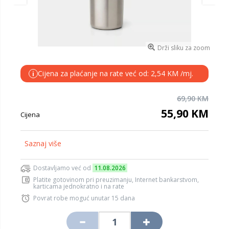
Drži sliku za zoom
Cijena za plaćanje na rate već od: 2,54 KM /mj.
i
69,90 KM
55,90 KM
Cijena
Saznaj više
Dostavljamo već od
11.08.2026
Platite gotovinom pri preuzimanju, Internet bankarstvom,
karticama jednokratno i na rate
Povrat robe moguć unutar 15 dana