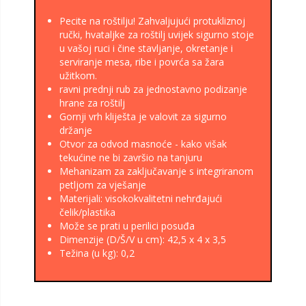
Pecite na roštilju! Zahvaljujući protukliznoj
ručki, hvataljke za roštilj uvijek sigurno stoje
u vašoj ruci i čine stavljanje, okretanje i
serviranje mesa, ribe i povrća sa žara
užitkom.
ravni prednji rub za jednostavno podizanje
hrane za roštilj
Gornji vrh kliješta je valovit za sigurno
držanje
Otvor za odvod masnoće - kako višak
tekućine ne bi završio na tanjuru
Mehanizam za zaključavanje s integriranom
petljom za vješanje
Materijali: visokokvalitetni nehrđajući
čelik/plastika
Može se prati u perilici posuđa
Dimenzije (D/Š/V u cm): 42,5 x 4 x 3,5
Težina (u kg): 0,2