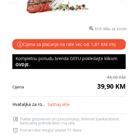
Drži sliku za zoom
Cijena za plaćanje na rate već od: 1,81 KM /mj.
i
Kompletnu ponudu brenda GEFU pokledajte klikom
OVDJE
.
44,90 KM
39,90 KM
Cijena
Hvataljka za ro...
Saznaj više
Platite gotovinom pri preuzimanju, Internet bankarstvom,
karticama jednokratno i na rate
Povrat robe moguć unutar 15 dana