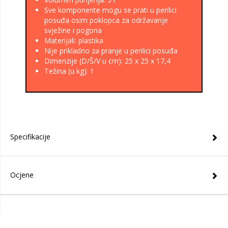
Sve komponente mogu se prati u perilici
posuđa osim poklopca za održavanje
svježine i pogona
Materijali: plastika
Nije prikladno za pranje u perilici posuđa
Dimenzije (D/Š/V u cm): 25 x 25 x 17,4
Težina (u kg): 1
Specifikacije
Ocjene