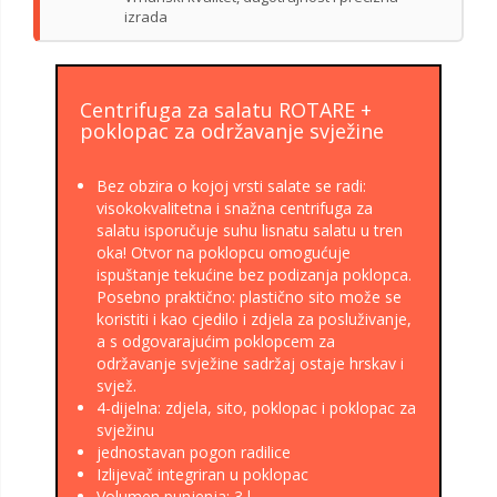
izrada
Centrifuga za salatu ROTARE +
poklopac za održavanje svježine
Bez obzira o kojoj vrsti salate se radi:
visokokvalitetna i snažna centrifuga za
salatu isporučuje suhu lisnatu salatu u tren
oka! Otvor na poklopcu omogućuje
ispuštanje tekućine bez podizanja poklopca.
Posebno praktično: plastično sito može se
koristiti i kao cjedilo i zdjela za posluživanje,
a s odgovarajućim poklopcem za
održavanje svježine sadržaj ostaje hrskav i
svjež.
4-dijelna: zdjela, sito, poklopac i poklopac za
svježinu
jednostavan pogon radilice
Izlijevač integriran u poklopac
Volumen punjenja: 3 l