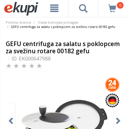
0
Početna stranica
Ostala kuhinjska pomagala
GEFU centrifuga za salatu s poklopcem za svežinu rotare 00182 gefu
GEFU centrifuga za salatu s poklopcem
za svežinu rotare 00182 gefu
ID
EK000647988