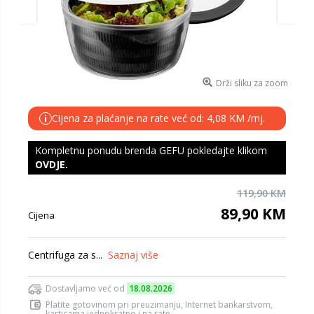
Drži sliku za zoom
Cijena za plaćanje na rate već od: 4,08 KM /mj.
i
Kompletnu ponudu brenda GEFU pokledajte klikom
OVDJE
.
119,90 KM
89,90 KM
Cijena
Centrifuga za s...
Saznaj više
Dostavljamo već od
18.08.2026
Platite gotovinom pri preuzimanju, Internet bankarstvom,
karticama jednokratno i na rate