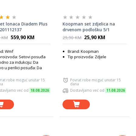
et lonaca Diadem Plus
Koopman set zdjelica na
3201112137
drvenom podlošku 5/1
559,90 KM
25,90 KM
0 KM
29,90 KM
nd: Wmf
Brand: Koopman
proizvoda: Setovi posuđa
Tip proizvoda: Zdjele
dno za indukciju: Da
vo u perilici posuđa: Da
rat robe moguć unutar 15
Povrat robe moguć unutar 15
na
dana
tavljamo već od
18.08.2026
Dostavljamo već od
11.08.2026