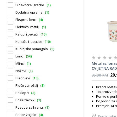
Didaktičke igračke
(1)
Dodatna oprema
(1)
Ekspres lonci
(4)
Električni roštilji
(1)
Kalupi i pekači
(15)
Kuhače i lopatice
(10)
Kuhinjska pomagala
(5)
Lonci
(56)
Metalac lonac
Mlinci
(1)
CVIJETNA RAD
Noževi
(1)
29
35,90 KM
Pladnjevi
(15)
Ploče za roštilj
(3)
Brand: Metal
Tip proizvoda
Poklopci
(3)
Perivo u peri
Poslužavnik
(2)
Pogodno za i
Promjer: 14 
Posude za hranu
(1)
Pribor za jelo
(4)
Povrat robe