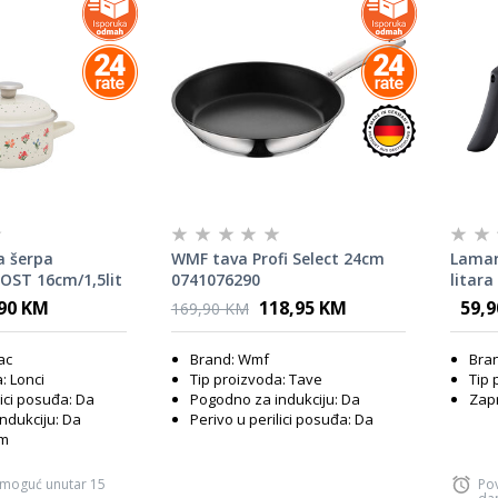
a šerpa
WMF tava Profi Select 24cm
Lamar
OST 16cm/1,5lit
0741076290
litara
,90 KM
118,95 KM
59,
169,90 KM
ac
Brand: Wmf
Bran
: Lonci
Tip proizvoda: Tave
Tip 
lici posuđa: Da
Pogodno za indukciju: Da
Zapr
ndukciju: Da
Perivo u perilici posuđa: Da
cm
 moguć unutar 15
Po