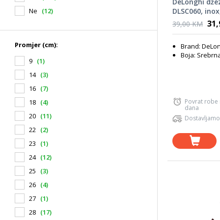
DeLonghi džez
Ne
(12)
DLSC060, inox
31
39,00 KM
Promjer (cm):
Brand: DeLon
Boja: Srebrn
9
(1)
14
(3)
16
(7)
Povrat robe
18
(4)
dana
20
(11)
Dostavljamo
22
(2)
23
(1)
24
(12)
25
(3)
26
(4)
27
(1)
28
(17)