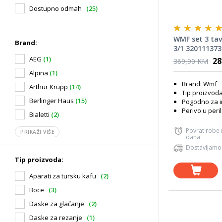
Dostupno odmah
(25)
WMF set 3 ta
Brand:
3/1 320111373
AEG
(1)
28
369,90 KM
Alpina
(1)
Brand: Wmf
Arthur Krupp
(14)
Tip proizvod
Berlinger Haus
(15)
Pogodno za i
Perivo u peri
Bialetti
(2)
Povrat robe
PRIKAŽI VIŠE
dana
Dostavljamo
Tip proizvoda:
Aparati za tursku kafu
(2)
Boce
(3)
Daske za glačanje
(2)
Daske za rezanje
(1)