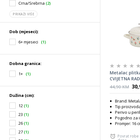
Crna/Srebrna
(2)
PRIKAŽI VIŠE
Dob (mjeseci):
6+ mjeseci
(1)
Dobna granica:
Metalac plitk
1+
(1)
CVIJETNA RAD
30
44,90 KM
Dužina (cm):
Brand: Metal
12
(1)
Tip proizvoda
Perivo u peri
23
(1)
Pogodno za i
26
(1)
Promjer: 16 
27
(1)
Povrat robe