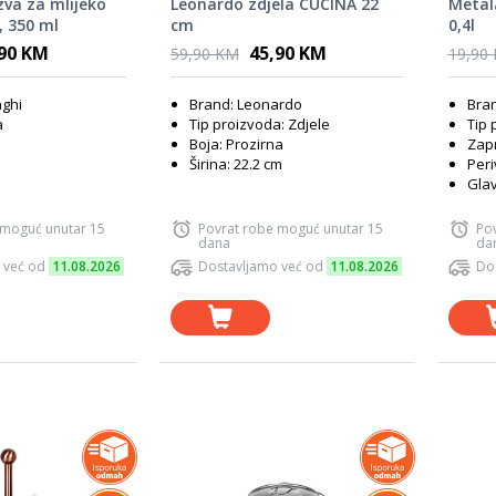
va za mlijeko
Leonardo zdjela CUCINA 22
Metal
, 350 ml
cm
0,4l
,90 KM
45,90 KM
59,90 KM
19,90
ghi
Brand: Leonardo
Bran
a
Tip proizvoda: Zdjele
Tip 
Boja: Prozirna
Zapr
Širina: 22.2 cm
Peri
Glav
 moguć unutar 15
Povrat robe moguć unutar 15
Po
dana
da
 već od
11.08.2026
Dostavljamo već od
11.08.2026
Do