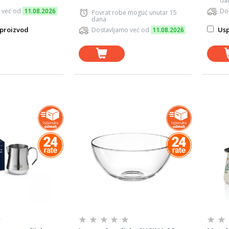
da
 već od
11.08.2026
Do
Povrat robe moguć unutar 15
dana
proizvod
Usp
Dostavljamo već od
11.08.2026