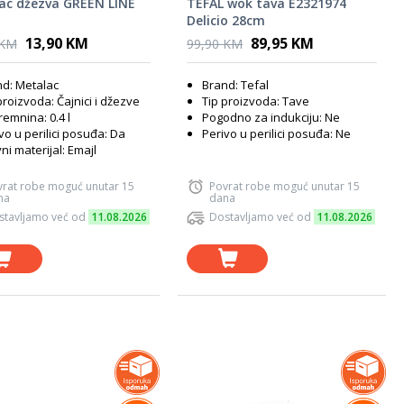
ac džezva GREEN LINE
TEFAL wok tava E2321974
Delicio 28cm
13,90 KM
89,95 KM
 KM
99,90 KM
d: Metalac
Brand: Tefal
proizvoda: Čajnici i džezve
Tip proizvoda: Tave
emnina: 0.4 l
Pogodno za indukciju: Ne
vo u perilici posuđa: Da
Perivo u perilici posuđa: Ne
ni materijal: Emajl
vrat robe moguć unutar 15
Povrat robe moguć unutar 15
na
dana
stavljamo već od
11.08.2026
Dostavljamo već od
11.08.2026