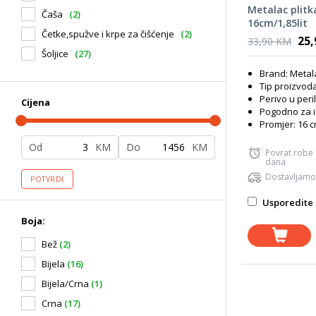
Metalac plitk
Čaša
(2)
16cm/1,85lit
Četke,spužve i krpe za čišćenje
(2)
25
33,90 KM
Šoljice
(27)
Brand: Metal
Tip proizvoda
Perivo u peri
Cijena
Pogodno za i
Promjer: 16 
Od
KM
Do
KM
Povrat robe
dana
Dostavljamo
POTVRDI
Usporedite 
Boja:
Bež
(2)
Bijela
(16)
Bijela/Crna
(1)
Crna
(17)