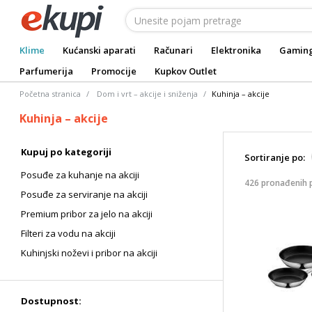
Klime
Kućanski aparati
Računari
Elektronika
Gamin
Parfumerija
Promocije
Kupkov Outlet
Početna stranica
Dom i vrt – akcije i sniženja
Kuhinja – akcije
Kuhinja – akcije
Kupuj po kategoriji
Sortiranje po:
Posuđe za kuhanje na akciji
426 pronađenih 
Posuđe za serviranje na akciji
Premium pribor za jelo na akciji
Filteri za vodu na akciji
Kuhinjski noževi i pribor na akciji
Dostupnost: