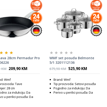
ava 28cm Permadur Pro
WMF set posuđa Belmonte
06226
5/1 3201112136
209,90 KM
525,90 KM
0 KM
679,90 KM
nd: Wmf
Brand: Wmf
proizvoda: Tave
Tip proizvoda: Setovi posuđa
jer: 28 cm
Pogodno za indukciju: Da
dno za indukciju: Da
Perivo u perilici posuđa: Da
vo u perilici posuđa: Da