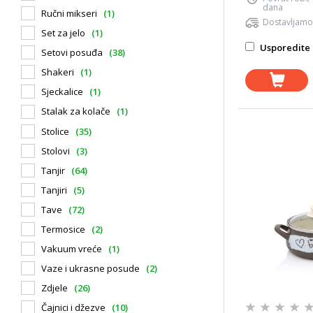
dana
Ručni mikseri
(1)
Dostavljamo
Set za jelo
(1)
Usporedite 
Setovi posuđa
(38)
Shakeri
(1)
Sjeckalice
(1)
Stalak za kolače
(1)
Stolice
(35)
Stolovi
(3)
Tanjir
(64)
Tanjiri
(5)
Tave
(72)
Termosice
(2)
Vakuum vreće
(1)
Vaze i ukrasne posude
(2)
Zdjele
(26)
Čajnici i džezve
(10)