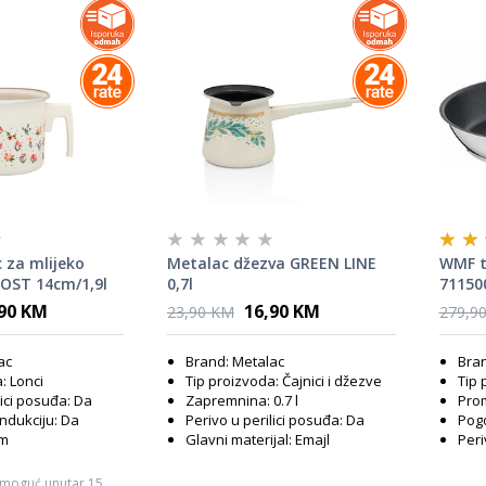
 za mlijeko
Metalac džezva GREEN LINE
WMF t
OST 14cm/1,9l
0,7l
71150
,90 KM
16,90 KM
23,90 KM
279,9
ac
Brand: Metalac
Bra
: Lonci
Tip proizvoda: Čajnici i džezve
Tip 
lici posuđa: Da
Zapremnina: 0.7 l
Prom
ndukciju: Da
Perivo u perilici posuđa: Da
Pogo
cm
Glavni materijal: Emajl
Peri
 moguć unutar 15