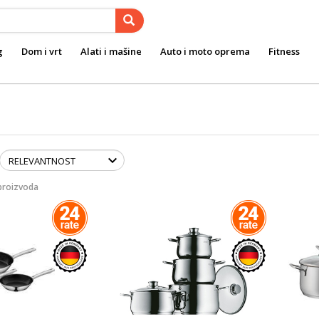
g
Dom i vrt
Alati i mašine
Auto i moto oprema
Fitness
proizvoda