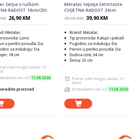
ac šerpa s ručkom
Metalac tepsija četvrtasta
TNA RADOST 18cm/2lit
CVIJETNA RADOST 34cm
26,90 KM
39,90 KM
 KM
49,90 KM
d: Metalac
Brand: Metalac
proizvoda: Lonci
Tip proizvoda: Kalupi i pekači
vo u perilici posuđa: Da
Pogodno za indukciju: Da
dno za indukciju: Da
Perivo u perilici posuđa: Da
jer: 18 cm
Dužina (cm): 34 cm
Širina: 25 cm
vrat robe moguć unutar 15
na
stavljamo već od
11.08.2026
Povrat robe moguć unutar 15
dana
oredite proizvod
Dostavljamo već od
11.08.2026