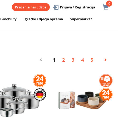
0
Praćenje narudžbe
Prijava / Registracija
E-mobility
Igračke i dječja oprema
Supermarket
1
2
3
4
5