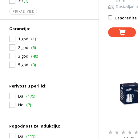
dana
30
(1)
Dostavljamo
PRIKAŽI VIŠE
Usporedite 
Garancija:
1 god
(1)
2 god
(5)
3 god
(40)
5 god
(3)
Perivost u perilici:
Da
(179)
Ne
(7)
Pogodnost za indukciju:
Da
(111)