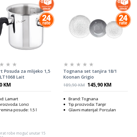
t Posuda za mlijeko 1,5
Tognana set tanjira 18/1
 LT1068 Lait
Koonan Grigio
90 KM
145,90 KM
189,90 KM
d: Lamart
Brand: Tognana
proizvoda: Lonci
Tip proizvoda: Tanjir
emina posude: 1.5 l
Glavni materijal: Porculan
vrat robe moguć unutar 15