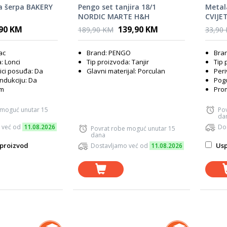
a šerpa BAKERY
Pengo set tanjira 18/1
Metal
NORDIC MARTE H&H
CVIJE
,90 KM
139,90 KM
189,90 KM
33,90
ac
Brand: PENGO
Bran
: Lonci
Tip proizvoda: Tanjir
Tip 
lici posuđa: Da
Glavni materijal: Porculan
Peri
ndukciju: Da
Pogo
cm
Prom
 moguć unutar 15
Po
da
 već od
11.08.2026
Do
Povrat robe moguć unutar 15
dana
proizvod
Usp
Dostavljamo već od
11.08.2026