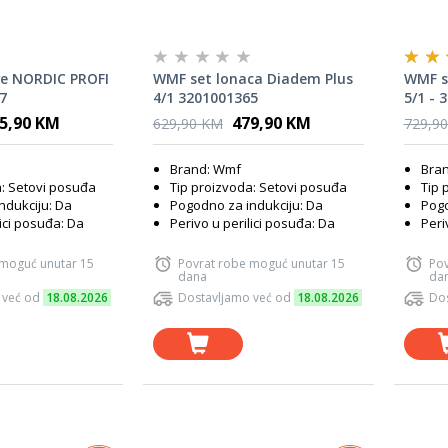
ve NORDIC PROFI
WMF set lonaca Diadem Plus
WMF s
7
4/1 3201001365
5/1 - 
5,90 KM
479,90 KM
629,90 KM
729,9
Brand: Wmf
Bra
a: Setovi posuđa
Tip proizvoda: Setovi posuđa
Tip 
ndukciju: Da
Pogodno za indukciju: Da
Pogo
lici posuđa: Da
Perivo u perilici posuđa: Da
Peri
 moguć unutar 15
Povrat robe moguć unutar 15
Pov
dana
da
 već od
18.08.2026
Dostavljamo već od
18.08.2026
Dos