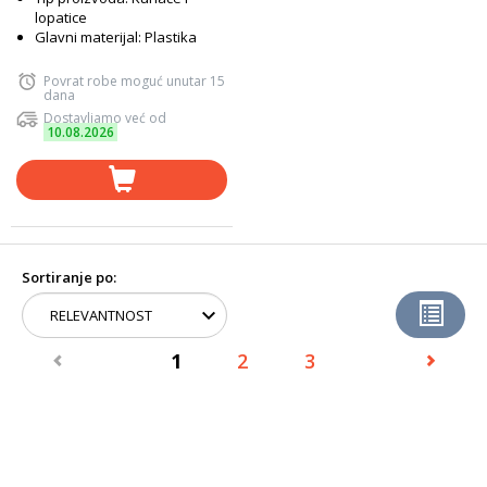
lopatice
Glavni materijal: Plastika
Povrat robe moguć unutar 15
dana
Dostavljamo već od
10.08.2026
Sortiranje po:
1
2
3