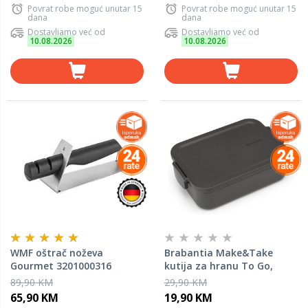
Povrat robe moguć unutar 15
Povrat robe moguć unutar 15
dana
dana
Dostavljamo već od
Dostavljamo već od
10.08.2026
10.08.2026
WMF oštrač noževa
Brabantia Make&Take
Gourmet 3201000316
kutija za hranu To Go,
medium tamnosiva/ 202520
89,90 KM
29,90 KM
65,90 KM
19,90 KM