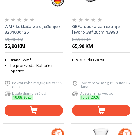
WMF kutlača za cijeđenje /
GEFU daska za rezanje
3201000126
levoro 38*26cm 13990
69,90 KM
89,90 KM
55,90 KM
65,90 KM
Brand: Wmf
LEVORO daska za...
Tip proizvoda: Kuhače i
lopatice
Povrat robe moguć unutar 15
Povrat robe moguć unutar 15
dana
dana
Dostavljamo već od
Dostavljamo već od
10.08.2026
10.08.2026