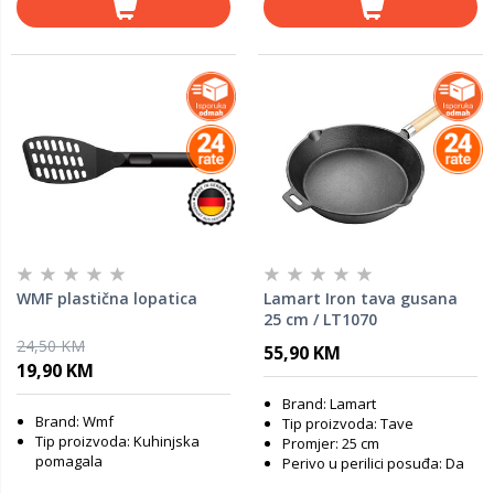
WMF plastična lopatica
Lamart Iron tava gusana
25 cm / LT1070
24,50 KM
55,90 KM
19,90 KM
Brand: Lamart
Brand: Wmf
Tip proizvoda: Tave
Tip proizvoda: Kuhinjska
Promjer: 25 cm
pomagala
Perivo u perilici posuđa: Da