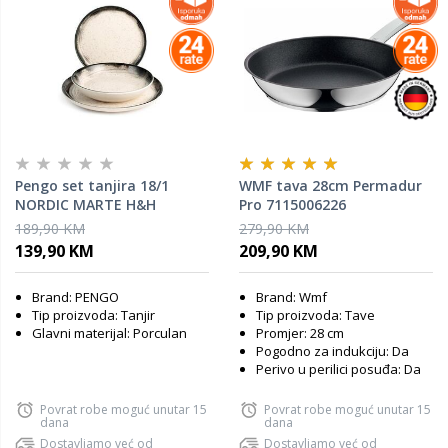
Pengo set tanjira 18/1
WMF tava 28cm Permadur
NORDIC MARTE H&H
Pro 7115006226
189,90 KM
279,90 KM
139,90 KM
209,90 KM
Brand: PENGO
Brand: Wmf
Tip proizvoda: Tanjir
Tip proizvoda: Tave
Glavni materijal: Porculan
Promjer: 28 cm
Pogodno za indukciju: Da
Perivo u perilici posuđa: Da
Povrat robe moguć unutar 15
Povrat robe moguć unutar 15
dana
dana
Dostavljamo već od
Dostavljamo već od