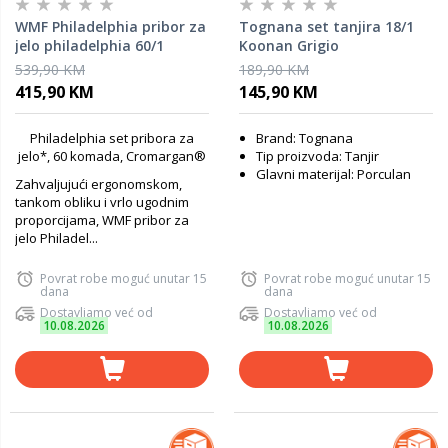
WMF Philadelphia pribor za
Tognana set tanjira 18/1
jelo philadelphia 60/1
Koonan Grigio
3201001799
539,90 KM
189,90 KM
415,90 KM
145,90 KM
Philadelphia set pribora za
Brand: Tognana
jelo*, 60 komada, Cromargan®
Tip proizvoda: Tanjir
Glavni materijal: Porculan
Zahvaljujući ergonomskom,
tankom obliku i vrlo ugodnim
proporcijama, WMF pribor za
jelo Philadel...
Povrat robe moguć unutar 15
Povrat robe moguć unutar 15
dana
dana
Dostavljamo već od
Dostavljamo već od
10.08.2026
10.08.2026