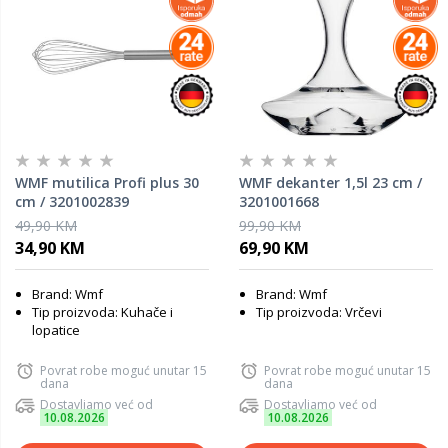
WMF mutilica Profi plus 30
WMF dekanter 1,5l 23 cm /
cm / 3201002839
3201001668
49,90 KM
99,90 KM
34,90 KM
69,90 KM
Brand: Wmf
Brand: Wmf
Tip proizvoda: Kuhače i
Tip proizvoda: Vrčevi
lopatice
Povrat robe moguć unutar 15
Povrat robe moguć unutar 15
dana
dana
Dostavljamo već od
Dostavljamo već od
10.08.2026
10.08.2026