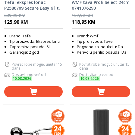
Tefal ekspres lonac
WMF tava Profi Select 24cm
P2580709 Secure Easy 6 lit.
0741076290
239,90 KM
169,90 KM
125,90 KM
118,95 KM
Brand: Tefal
Brand: Wmf
Tip proizvoda: Ekspres lonci
Tip proizvoda: Tave
Zapremina posude: 6 l
Pogodno za indukciju: Da
Garancija: 2 god
Perivo u perilici posuđa: Da
Povrat robe moguć unutar 15
Povrat robe moguć unutar 15
dana
dana
Dostavljamo već od
Dostavljamo već od
10.08.2026
10.08.2026