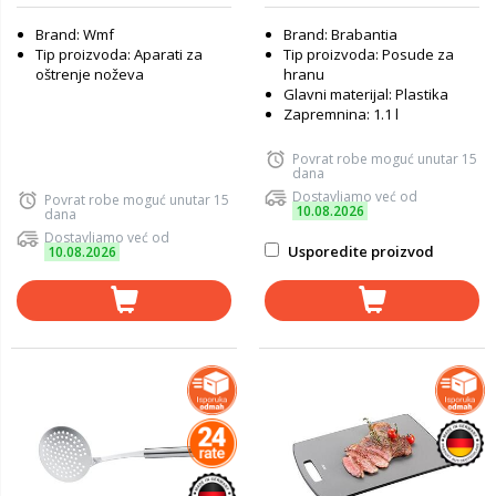
Brand: Wmf
Brand: Brabantia
Tip proizvoda: Aparati za
Tip proizvoda: Posude za
oštrenje noževa
hranu
Glavni materijal: Plastika
Zapremnina: 1.1 l
Povrat robe moguć unutar 15
dana
Dostavljamo već od
Povrat robe moguć unutar 15
10.08.2026
dana
Dostavljamo već od
Usporedite proizvod
10.08.2026