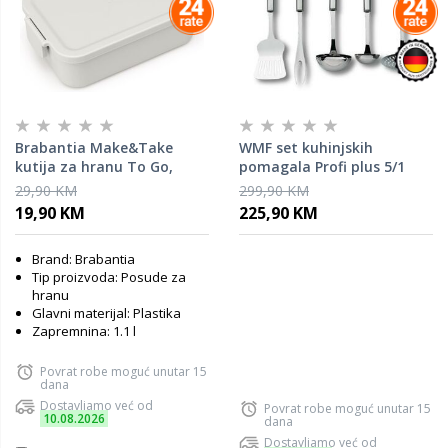
Brabantia Make&Take
WMF set kuhinjskih
kutija za hranu To Go,
pomagala Profi plus 5/1
medium svijetlosiva /
29,90 KM
299,90 KM
202568
19,90 KM
225,90 KM
Brand: Brabantia
Tip proizvoda: Posude za
hranu
Glavni materijal: Plastika
Zapremnina: 1.1 l
Povrat robe moguć unutar 15
dana
Dostavljamo već od
Povrat robe moguć unutar 15
10.08.2026
dana
Dostavljamo već od