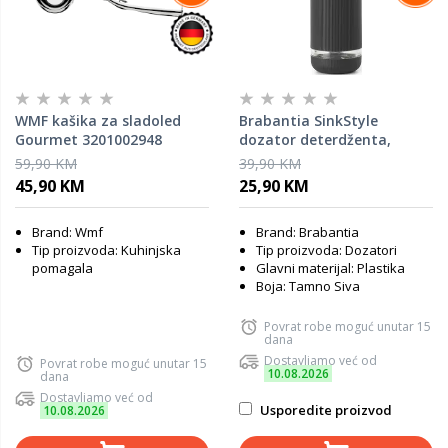
WMF kašika za sladoled
Brabantia SinkStyle
Gourmet 3201002948
dozator deterdženta,
tamnosivi 228049
59,90 KM
39,90 KM
45,90 KM
25,90 KM
Brand: Wmf
Brand: Brabantia
Tip proizvoda: Kuhinjska
Tip proizvoda: Dozatori
pomagala
Glavni materijal: Plastika
Boja: Tamno Siva
Povrat robe moguć unutar 15
dana
Dostavljamo već od
Povrat robe moguć unutar 15
10.08.2026
dana
Dostavljamo već od
Usporedite proizvod
10.08.2026