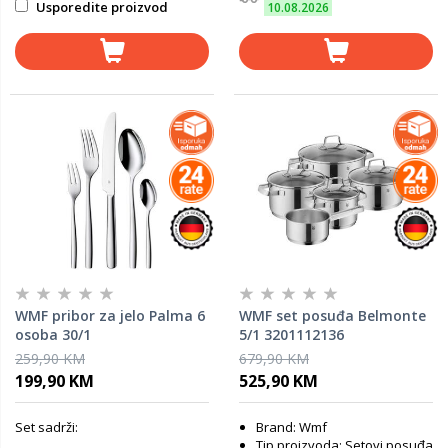
Usporedite proizvod
10.08.2026
WMF pribor za jelo Palma 6
WMF set posuđa Belmonte
osoba 30/1
5/1 3201112136
259,90 KM
679,90 KM
199,90 KM
525,90 KM
Set sadrži:
Brand: Wmf
Tip proizvoda: Setovi posuđa