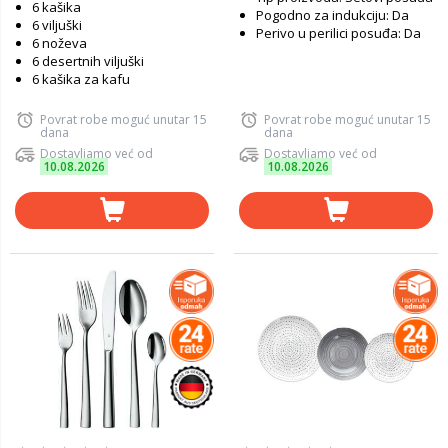
6 kašika
Pogodno za indukciju: Da
6 viljuški
Perivo u perilici posuđa: Da
6 noževa
6 desertnih viljuški
6 kašika za kafu
Povrat robe moguć unutar 15
Povrat robe moguć unutar 15
dana
dana
Dostavljamo već od
Dostavljamo već od
10.08.2026
10.08.2026