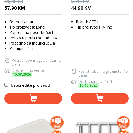
69,90 KM
59,90 KM
57,90 KM
44,90 KM
Brand: Lamart
Brand: GEFU
Tip proizvoda: Lonci
Tip proizvoda: Mlinci
Zapremina posude: 5.6 l
Perivo u perilici posuđa: Da
Pogodno za indukciju: Da
Promjer: 24 cm
Povrat robe moguć unutar 15
dana
Dostavljamo već od
Povrat robe moguć unutar 15
10.08.2026
dana
Dostavljamo već od
Usporedite proizvod
10.08.2026