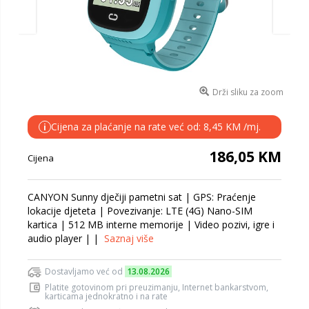
Drži sliku za zoom
Cijena za plaćanje na rate već od: 8,45 KM /mj.
i
186,05 KM
Cijena
CANYON Sunny dječiji pametni sat | GPS: Praćenje
lokacije djeteta | Povezivanje: LTE (4G) Nano-SIM
kartica | 512 MB interne memorije | Video pozivi, igre i
audio player | |
Saznaj više
Dostavljamo već od
13.08.2026
Platite gotovinom pri preuzimanju, Internet bankarstvom,
karticama jednokratno i na rate