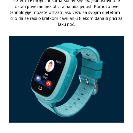
4G VoLTE mogućnostima Sunny KW-48. Jednostavno je
ostati povezan bez obzira na udaljenost. Pomoću ove
tehnologije možete održati jaku vezu sa svojim djetetom –
bilo da se radi o kratkom čavrljanju tijekom dana ili priči za
laku noć.