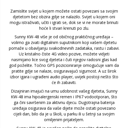
Zamislite svijet u kojem možete ostati povezani sa svojim
djetetom bez obzira gdje se nalazilo. Svijet u kojem oni
mogu istraživati, učiti i igrati se, dok se vi ne morate brinuti
hoće li stvari krenuti po zlu.
Sunny KW-48 više je od običnog praktičnog uređaja –
volimo ga zvati digitalnim suputnikom koji vašem djetetu
pomaže u obavljanju svakodnevnih zadataka, rastu i zabavi.
Uz kristalno čiste 4G video pozive, možete vidjeti
nasmijano lice svog djeteta i čuti njegov radosni glas kad
god poželite. Točno GPS pozicioniranje omogućuje vam da
pratite gdje se nalaze, osiguravajući sigurnost. A uz širok
izbor igara i ugrađeni audio player, uvijek postoji nešto što
će ih zabaviti.
Dizajniran imajući na umu udobnost vašeg djeteta, Sunny
KW-48 ima hipoalergenski remen i IP67 vodootporan, što
ga čini savršenim za aktivnu djecu. Dugotrajna baterija
uređaja osigurava da vaše dijete može ostati povezano
cijeli dan, bilo da je u školi, u parku ili u šetnji sa svojim
omiljenim prijateljem.