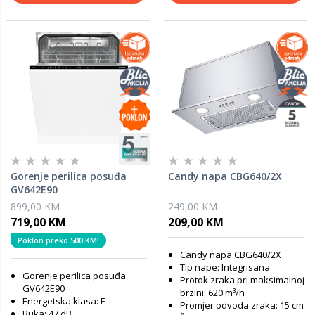
Gorenje perilica posuđa
Candy napa CBG640/2X
GV642E90
899,00 KM
249,00 KM
719,00 KM
209,00 KM
Poklon preko 500 KM!
Candy napa CBG640/2X
Tip nape: Integrisana
Gorenje perilica posuđa
Protok zraka pri maksimalnoj
GV642E90
brzini: 620 m³/h
Energetska klasa: E
Promjer odvoda zraka: 15 cm
Buka: 47 dB