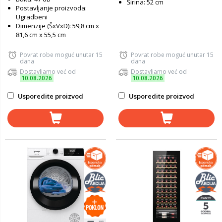
Širina: 52 cm
Postavljanje proizvoda:
Ugradbeni
Dimenzije (ŠxVxD): 59,8 cm x
81,6 cm x 55,5 cm
Povrat robe moguć unutar 15
Povrat robe moguć unutar 15
dana
dana
Dostavljamo već od
Dostavljamo već od
10.08.2026
10.08.2026
Usporedite proizvod
Usporedite proizvod