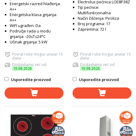
Electrolux pećnica LOE8P38Z
Energetski razred hlađenja:
Tip pećnice:
A++
Multifunkcionalna
Energetska klasa grijanja:
Način čišćenja: Piroliza
A++
Broj programa: 17
WiFI ugrađen: Da
Zapremina: 72 l
Područje rada u modu
grijanja: -20≤T≤24°C
Učinak grijanja: 5 kW
Povrat robe moguć unutar 15
Povrat robe moguć unutar 15
dana
dana
Dostavljamo već od
Dostavljamo već od
10.08.2026
10.08.2026
Usporedite proizvod
Usporedite proizvod