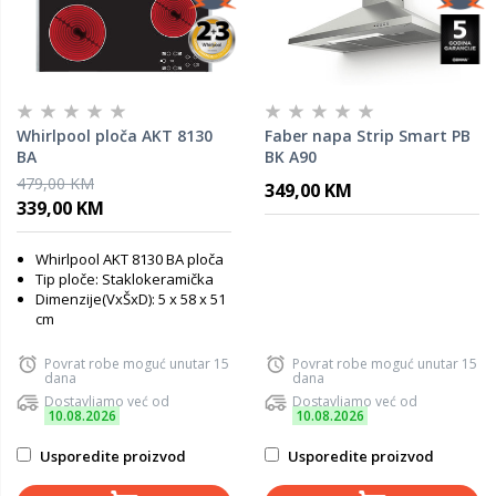
Whirlpool ploča AKT 8130
Faber napa Strip Smart PB
BA
BK A90
479,00 KM
349,00 KM
339,00 KM
Whirlpool
AKT 8130 BA ploča
Tip ploče: Staklokeramička
Dimenzije(VxŠxD): 5 x 58 x 51
cm
Povrat robe moguć unutar 15
Povrat robe moguć unutar 15
dana
dana
Dostavljamo već od
Dostavljamo već od
10.08.2026
10.08.2026
Usporedite proizvod
Usporedite proizvod