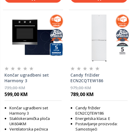
Končar ugradbeni set
Candy frižider
Harmony 3
ECN2CQTEW186
739,00 KM
979,00 KM
599,00 KM
789,00 KM
Končar ugradbeni set
Candy frižider
Harmony 3
ECN2CQTEW186
Staklokeramička ploča
Energetska klasa: E
UK604KM
Postavljanje proizvoda:
Ventilatorska pećnica
Samostojeći