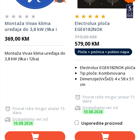
Montaža Vivax klima
Electrolux ploča
uređaja do 3,8 kW (9ka i
EGE6182NOK
12ka)
719,00 KM
369,00 KM
579,00 KM
Ploča + pećnica = poklon napa
Montaža Vivax klima uređaja do
3,8 kW (9ka i 12ka)
Electrolux
EGE6182NOK ploča
Tip ploče: Kombinovana
Dimenzije(VxŠxD): 4 x 58 x 51
cm
Povrat robe moguć unutar 15
dana
Dostavljamo već od
Povrat robe moguć unutar 15
10.08.2026
dana
Dostavljamo već od
Usporedite proizvod
10.08.2026