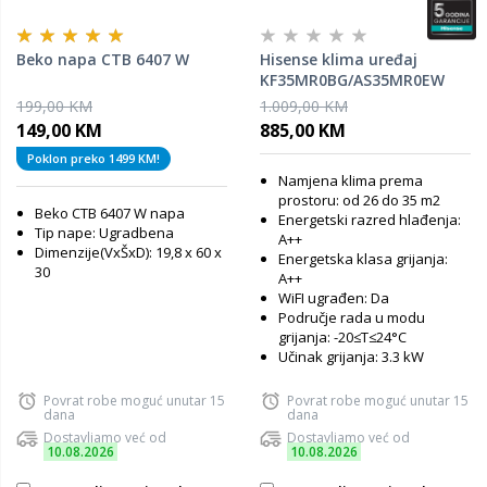
Beko napa CTB 6407 W
Hisense klima uređaj
KF35MR0BG/AS35MR0EW
Expert Comfort 12K
199,00 KM
1.009,00 KM
149,00 KM
885,00 KM
Poklon preko 1499 KM!
Namjena klima prema
prostoru: od 26 do 35 m2
Beko
CTB 6407 W napa
Energetski razred hlađenja:
Tip nape: Ugradbena
A++
Dimenzije(VxŠxD): 19,8 x 60 x
Energetska klasa grijanja:
30
A++
WiFI ugrađen: Da
Područje rada u modu
grijanja: -20≤T≤24°C
Učinak grijanja: 3.3 kW
Povrat robe moguć unutar 15
Povrat robe moguć unutar 15
dana
dana
Dostavljamo već od
Dostavljamo već od
10.08.2026
10.08.2026