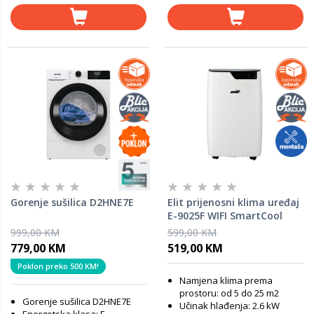
Gorenje sušilica D2HNE7E
Elit prijenosni klima uređaj
E-9025F WIFI SmartCool
2.6kW
999,00 KM
599,00 KM
779,00 KM
519,00 KM
Poklon preko 500 KM!
Namjena klima prema
prostoru: od 5 do 25 m2
Gorenje sušilica D2HNE7E
Učinak hlađenja: 2.6 kW