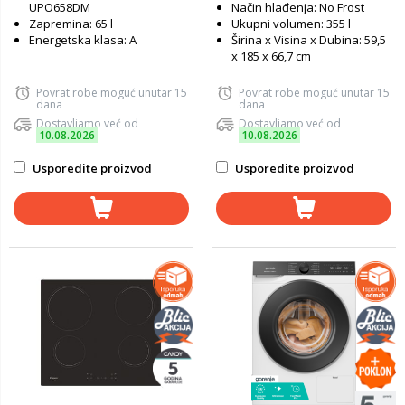
UPO658DM
Način hlađenja: No Frost
Zapremina: 65 l
Ukupni volumen: 355 l
Energetska klasa: A
Širina x Visina x Dubina: 59,5
x 185 x 66,7 cm
Povrat robe moguć unutar 15
Povrat robe moguć unutar 15
dana
dana
Dostavljamo već od
Dostavljamo već od
10.08.2026
10.08.2026
Usporedite proizvod
Usporedite proizvod