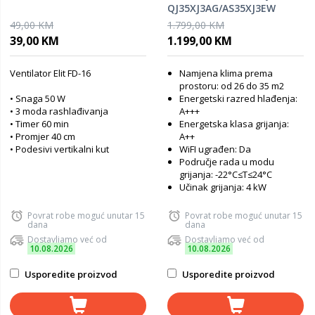
QJ35XJ3AG/AS35XJ3EW
Fresh Air White 12K
49,00 KM
1.799,00 KM
39,00 KM
1.199,00 KM
Ventilator Elit FD-16
Namjena klima prema
prostoru: od 26 do 35 m2
• Snaga 50 W
Energetski razred hlađenja:
• 3 moda rashlađivanja
A+++
• Timer 60 min
Energetska klasa grijanja:
• Promjer 40 cm
A++
• Podesivi vertikalni kut
WiFI ugrađen: Da
Područje rada u modu
grijanja: -22°C≤T≤24°C
Učinak grijanja: 4 kW
Povrat robe moguć unutar 15
Povrat robe moguć unutar 15
dana
dana
Dostavljamo već od
Dostavljamo već od
10.08.2026
10.08.2026
Usporedite proizvod
Usporedite proizvod