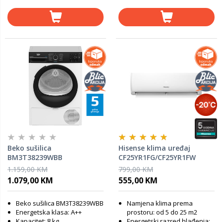
Beko sušilica
Hisense klima uređaj
BM3T38239WBB
CF25YR1FG/CF25YR1FW
Expert Smart 9K
1.159,00 KM
799,00 KM
1.079,00 KM
555,00 KM
Beko sušilica BM3T38239WBB
Namjena klima prema
Energetska klasa: A++
prostoru: od 5 do 25 m2
Kapacitet: 8 kg
Energetski razred hlađenja: