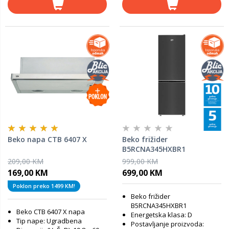
Beko napa CTB 6407 X
Beko frižider
B5RCNA345HXBR1
209,00 KM
999,00 KM
169,00 KM
699,00 KM
Poklon preko 1499 KM!
Beko frižider
B5RCNA345HXBR1
Beko
CTB 6407 X napa
Energetska klasa: D
Tip nape: Ugradbena
Postavljanje proizvoda: