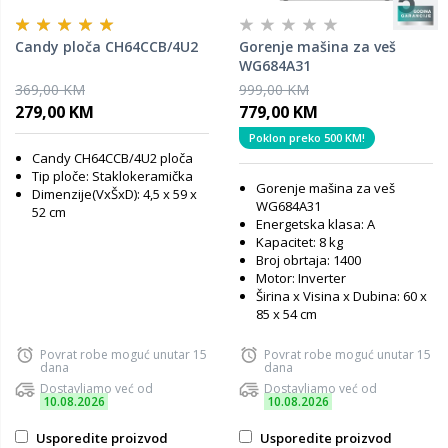
Candy ploča CH64CCB/4U2
Gorenje mašina za veš
WG684A31
369,00 KM
999,00 KM
279,00 KM
779,00 KM
Poklon preko 500 KM!
Candy
CH64CCB/4U2 ploča
Tip ploče: Staklokeramička
Gorenje mašina za veš
Dimenzije(VxŠxD): 4,5 x 59 x
WG684A31
52 cm
Energetska klasa: A
Kapacitet: 8 kg
Broj obrtaja: 1400
Motor: Inverter
Širina x Visina x Dubina: 60 x
85 x 54 cm
Povrat robe moguć unutar 15
Povrat robe moguć unutar 15
dana
dana
Dostavljamo već od
Dostavljamo već od
10.08.2026
10.08.2026
Usporedite proizvod
Usporedite proizvod