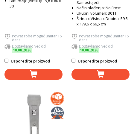
Dimenzije(VxŠxD): 19,8 x 60 x
Samostojeći
30
Način hlađenja: No Frost
Ukupni volumen: 301 l
Širina x Visina x Dubina: 59,5
x 179,6 x 66,5 cm
Povrat robe moguć unutar 15
Povrat robe moguć unutar 15
dana
dana
Dostavljamo već od
Dostavljamo već od
10.08.2026
10.08.2026
Usporedite proizvod
Usporedite proizvod