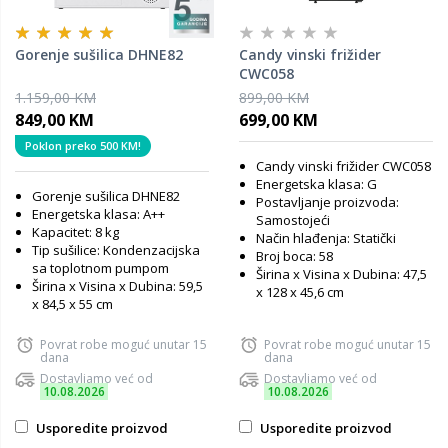
Gorenje sušilica DHNE82
Candy vinski frižider
CWC058
1.159,00 KM
899,00 KM
849,00 KM
699,00 KM
Poklon preko 500 KM!
Candy vinski frižider CWC058
Energetska klasa: G
Gorenje sušilica DHNE82
Postavljanje proizvoda:
Energetska klasa: A++
Samostojeći
Kapacitet: 8 kg
Način hlađenja: Statički
Tip sušilice: Kondenzacijska
Broj boca: 58
sa toplotnom pumpom
Širina x Visina x Dubina: 47,5
Širina x Visina x Dubina: 59,5
x 128 x 45,6 cm
x 84,5 x 55 cm
Povrat robe moguć unutar 15
Povrat robe moguć unutar 15
dana
dana
Dostavljamo već od
Dostavljamo već od
10.08.2026
10.08.2026
Usporedite proizvod
Usporedite proizvod