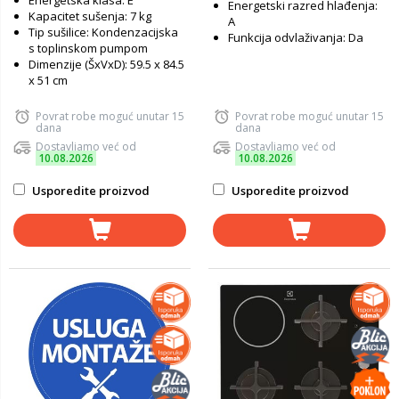
Energetska klasa: E
Energetski razred hlađenja:
Kapacitet sušenja: 7 kg
A
Tip sušilice: Kondenzacijska
Funkcija odvlaživanja: Da
s toplinskom pumpom
Dimenzije (ŠxVxD): 59.5 x 84.5
x 51 cm
Povrat robe moguć unutar 15
Povrat robe moguć unutar 15
dana
dana
Dostavljamo već od
Dostavljamo već od
10.08.2026
10.08.2026
Usporedite proizvod
Usporedite proizvod