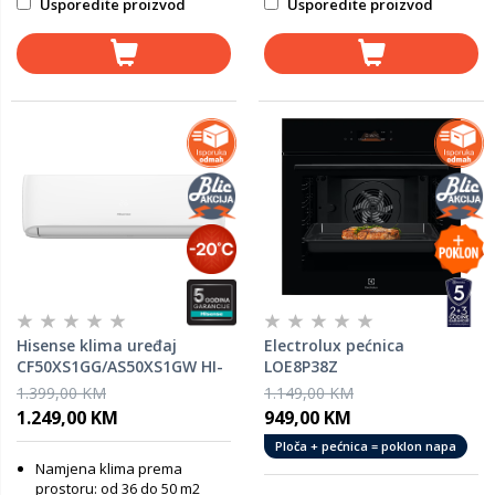
Usporedite proizvod
Usporedite proizvod
Hisense klima uređaj
Electrolux pećnica
CF50XS1GG/AS50XS1GW HI-
LOE8P38Z
Smart 18K
1.399,00 KM
1.149,00 KM
1.249,00 KM
949,00 KM
Ploča + pećnica = poklon napa
Namjena klima prema
prostoru: od 36 do 50 m2