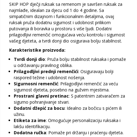
SKIP HOP dječji ruksak sa remenom je savršen ruksak za
najmlađe, idealan za djecu od 1 do 4 godine. Sa
simpatičnim dizajnom i funkcionalnim detaljima, ovaj
ruksak pruža dodatnu sigurnost i udobnost prilikom
putovanja ili boravka u prostoru s više ljudi. Dodatni
prilagodljivi remenčić omogućava veću kontrolu i sigurnost
vašeg djeteta, a tvrdi donji dio osigurava bolju stabilnost.
Karakteristike proizvoda:
Tvrdi donji dio
: Pruža bolju stabilnost ruksaka i pomaže
u održavanju pravilnog oblika.
Prilagodljivi prednji remenčići
: Osiguravaju bolji
raspored težine i udobnost nošenja.
Sigurnosni remenčić
: Prilagodljivi remenčić za veću
sigurnost djeteta, posebno na gužvim mjestima.
Prostrani glavni pretinac
: S patentnim zatvaračem za
sigurno pohranjivanje stvari.
Dodatni džepić za bocu
: Idealno za bočicu s pićem ili
užinu.
Etiketa za ime
: Omogućuje personalizaciju ruksaka i
lakšu identifikaciju.
Dodatna ručka
: Pomaže pri držanju i praćenju djeteta.