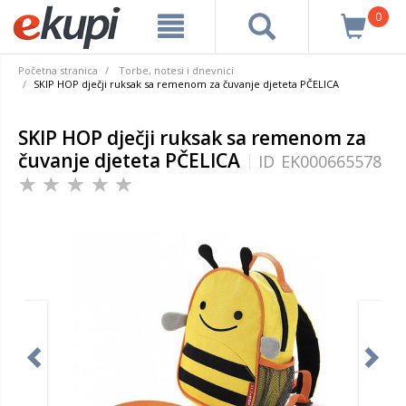
0
Početna stranica
Torbe, notesi i dnevnici
SKIP HOP dječji ruksak sa remenom za čuvanje djeteta PČELICA
SKIP HOP dječji ruksak sa remenom za
čuvanje djeteta PČELICA
ID
EK000665578