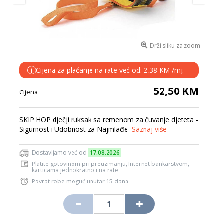
Drži sliku za zoom
Cijena za plaćanje na rate već od: 2,38 KM /mj.
i
52,50 KM
Cijena
SKIP HOP dječji ruksak sa remenom za čuvanje djeteta -
Sigurnost i Udobnost za Najmlađe
Saznaj više
Dostavljamo već od
17.08.2026
Platite gotovinom pri preuzimanju, Internet bankarstvom,
karticama jednokratno i na rate
Povrat robe moguć unutar 15 dana