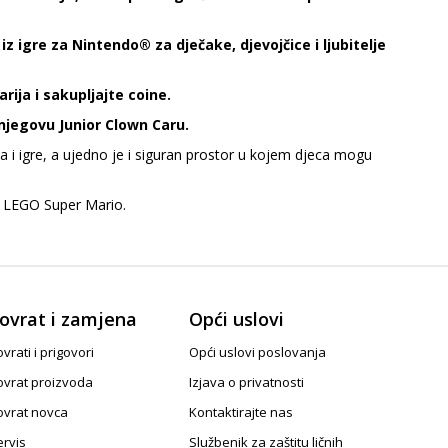
z igre za Nintendo® za dječake, djevojčice i ljubitelje
rija i sakupljajte coine.
 njegovu Junior Clown Caru.
ja i igre, a ujedno je i siguran prostor u kojem djeca mogu
je LEGO Super Mario.
ovrat i zamjena
Opći uslovi
vrati i prigovori
Opći uslovi poslovanja
ovrat proizvoda
Izjava o privatnosti
ovrat novca
Kontaktirajte nas
ervis
Službenik za zaštitu ličnih