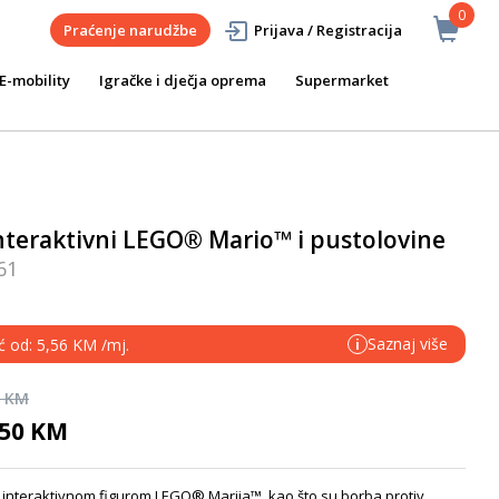
0
Praćenje narudžbe
Prijava / Registracija
E-mobility
Igračke i dječja oprema
Supermarket
nteraktivni LEGO® Mario™ i pustolovine
61
Saznaj više
ć od: 5,56 KM /mj.
i
0 KM
,50 KM
s interaktivnom figurom LEGO® Marija™, kao što su borba protiv