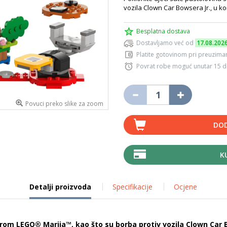
vozila Clown Car Bowsera Jr., u ko
Besplatna dostava
Dostavljamo već od
17.08.202
Platite gotovinom pri preuziman
Povrat robe moguć unutar 15 
Povuci preko slike za zoom
DOD
K
Detalji proizvoda
Specifikacije
Ocjene
gurom LEGO® Marija™, kao što su borba protiv vozila Clown Car