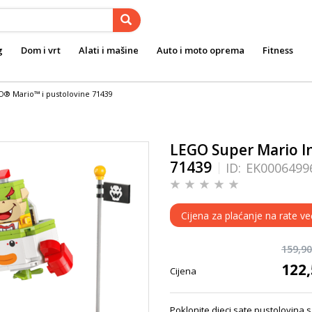
g
Dom i vrt
Alati i mašine
Auto i moto oprema
Fitness
O® Mario™ i pustolovine 71439
LEGO Super Mario I
71439
ID:
EK0006499
Cijena za plaćanje na rate ve
159,9
122
Cijena
Poklonite djeci sate pustolovina 