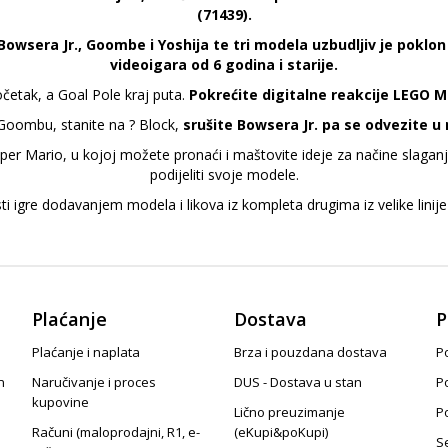
(71439).
wsera Jr., Goombe i Yoshija te tri modela uzbudljiv je poklon i
videoigara od 6 godina i starije.
četak, a Goal Pole kraj puta.
Pokrećite digitalne reakcije LEGO Ma
 Goombu, stanite na ? Block,
srušite Bowsera Jr. pa se odvezite u
uper Mario, u kojoj možete pronaći i maštovite ideje za načine slagan
podijeliti svoje modele.
i igre dodavanjem modela i likova iz kompleta drugima iz velike lini
Plaćanje
Dostava
P
Plaćanje i naplata
Brza i pouzdana dostava
Po
n
Naručivanje i proces
DUS - Dostava u stan
P
kupovine
Lično preuzimanje
P
Računi (maloprodajni, R1, e-
(eKupi&poKupi)
S