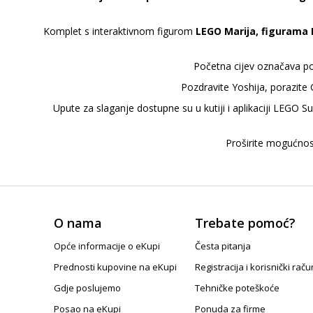
Komplet s interaktivnom figurom
LEGO Marija, figurama Bo
Početna cijev označava po
Pozdravite Yoshija, porazite
Upute za slaganje dostupne su u kutiji i aplikaciji LEGO S
Proširite mogućnost
O nama
Trebate pomoć?
Opće informacije o eKupi
Česta pitanja
Prednosti kupovine na eKupi
Registracija i korisnički raču
Gdje poslujemo
Tehničke poteškoće
Posao na eKupi
Ponuda za firme