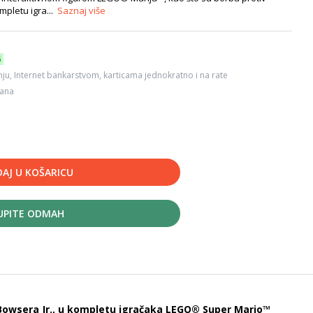
mpletu igra...
Saznaj više
6
ju, Internet bankarstvom, karticama jednokratno i na rate
dana
AJ U KOŠARICU
UPITE ODMAH
 Bowsera Jr., u kompletu igračaka LEGO® Super Mario™