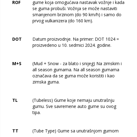
ROF
gume koja omogućava nastavak vožnje i kada
se guma probuši. Vožnja se može nastaviti
smanjenom brzinom (do 90 km/h) i samo do
prvog vulkanizera (do 160 km).
DOT
Datum proizvodnje. Na primer: DOT 1024 =
proizvedeno u 10. sedmici 2024. godine.
M+S
(Mud + Snow - za blato i snijeg) Na zimskim i
all season gumama. Na all season gumama
označava da se guma može koristiti i kao
zimska guma.
TL
(Tubeless) Gume koje nemaju unutrašnju
gumu. Sve savremene auto gume su ovog
tipa.
TT
(Tube Type) Gume sa unutrašnjom gumom