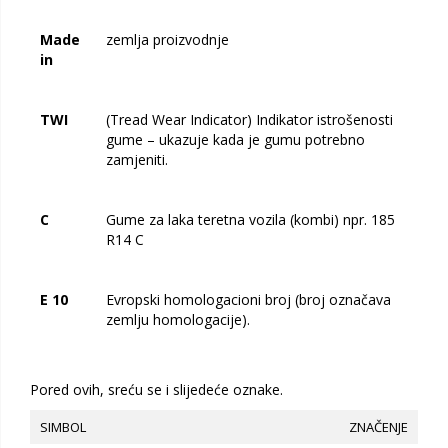
Made
zemlja proizvodnje
in
TWI
(Tread Wear Indicator) Indikator istrošenosti
gume – ukazuje kada je gumu potrebno
zamjeniti.
C
Gume za laka teretna vozila (kombi) npr. 185
R14 C
E 10
Evropski homologacioni broj (broj označava
zemlju homologacije).
Pored ovih, sreću se i slijedeće oznake.
SIMBOL
ZNAČENJE