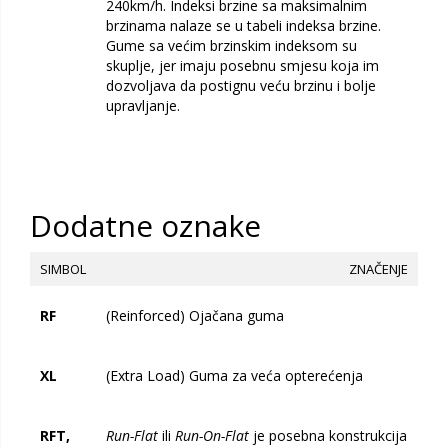
240km/h. Indeksi brzine sa maksimalnim
brzinama nalaze se u tabeli indeksa brzine.
Gume sa većim brzinskim indeksom su
skuplje, jer imaju posebnu smjesu koja im
dozvoljava da postignu veću brzinu i bolje
upravljanje.
Dodatne oznake
SIMBOL
ZNAČENJE
RF
(Reinforced) Ojačana guma
XL
(Extra Load) Guma za veća opterećenja
RFT,
Run-Flat
ili
Run-On-Flat
je posebna konstrukcija