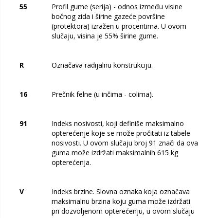
55
Profil gume (serija) - odnos između visine
bočnog zida i širine gazeće površine
(protektora) izražen u procentima. U ovom
slučaju, visina je 55% širine gume.
R
Označava radijalnu konstrukciju.
16
Prečnik felne (u inčima - colima).
91
Indeks nosivosti, koji definiše maksimalno
opterećenje koje se može pročitati iz tabele
nosivosti. U ovom slučaju broj 91 znači da ova
guma može izdržati maksimalnih 615 kg
opterećenja.
V
Indeks brzine. Slovna oznaka koja označava
maksimalnu brzina koju guma može izdržati
pri dozvoljenom opterećenju, u ovom slučaju