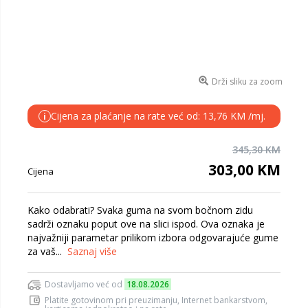
Drži sliku za zoom
Cijena za plaćanje na rate već od: 13,76 KM /mj.
i
345,30 KM
303,00 KM
Cijena
Kako odabrati? Svaka guma na svom bočnom zidu
sadrži oznaku poput ove na slici ispod. Ova oznaka je
najvažniji parametar prilikom izbora odgovarajuće gume
za vaš...
Saznaj više
Dostavljamo već od
18.08.2026
Platite gotovinom pri preuzimanju, Internet bankarstvom,