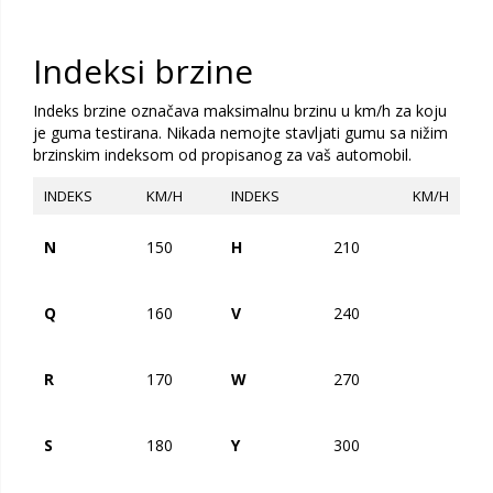
Indeksi brzine
Indeks brzine označava maksimalnu brzinu u km/h za koju
je guma testirana. Nikada nemojte stavljati gumu sa nižim
brzinskim indeksom od propisanog za vaš automobil.
INDEKS
KM/H
INDEKS
KM/H
N
150
H
210
Q
160
V
240
R
170
W
270
S
180
Y
300