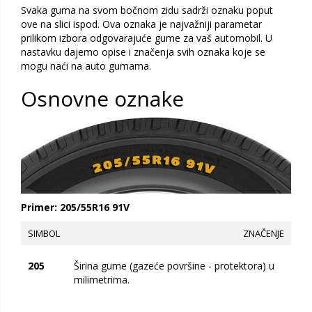
Svaka guma na svom bočnom zidu sadrži oznaku poput
ove na slici ispod. Ova oznaka je najvažniji parametar
prilikom izbora odgovarajuće gume za vaš automobil. U
nastavku dajemo opise i značenja svih oznaka koje se
mogu naći na auto gumama.
Osnovne oznake
Primer: 205/55R16 91V
SIMBOL
ZNAČENJE
205
Širina gume (gazeće površine - protektora) u
milimetrima.