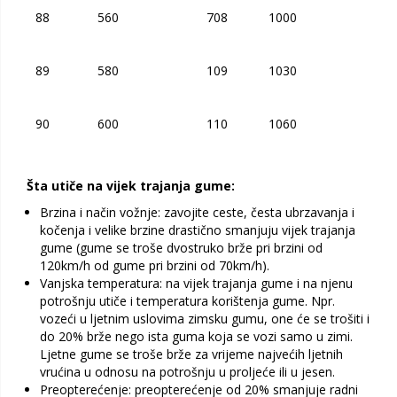
88
560
708
1000
89
580
109
1030
90
600
110
1060
Šta utiče na vijek trajanja gume:
Brzina i način vožnje: zavojite ceste, česta ubrzavanja i
kočenja i velike brzine drastično smanjuju vijek trajanja
gume (gume se troše dvostruko brže pri brzini od
120km/h od gume pri brzini od 70km/h).
Vanjska temperatura: na vijek trajanja gume i na njenu
potrošnju utiče i temperatura korištenja gume. Npr.
vozeći u ljetnim uslovima zimsku gumu, one će se trošiti i
do 20% brže nego ista guma koja se vozi samo u zimi.
Ljetne gume se troše brže za vrijeme najvećih ljetnih
vrućina u odnosu na potrošnju u proljeće ili u jesen.
Preopterećenje: preopterećenje od 20% smanjuje radni