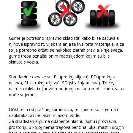
Gume je potrebno ispravno skladištiti kako bi se sačuvala
njihova ispravnost, vijek trajanja te kvaliteta materijala, a za
to je potrebno držati se nekoliko zlatnih pravila. Prije svega,
gume treba označiti onim redoslijedom kojim su bile
skinute s vozila.
Standardne oznake su: PL (prednja-lijeva), PD (prednja-
desna), SL (stražnja-lijeva), SD (stražnja-desna). To će,
naime, olakšati njihovo montiranje na automobil kada za to
dođe vrijeme.
Očistite ih od prašine, kamenčića, te isperite sol s guma i
naplataka, ali ne jakim mlazom vode.
Za skladištenje guma odaberite hladnu, suhu i prozračnu
prostoriju u kojoj nema tragova benzina, ulja, masti i drugih