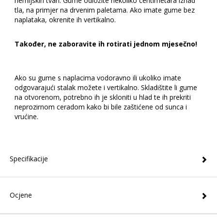
hemijskih tvari. Gume odložite nekoliko centimetara iznad
tla, na primjer na drvenim paletama. Ako imate gume bez
naplataka, okrenite ih vertikalno.
Također, ne zaboravite ih rotirati jednom mjesečno!
Ako su gume s naplacima vodoravno ili ukoliko imate
odgovarajući stalak možete i vertikalno. Skladištite li gume
na otvorenom, potrebno ih je skloniti u hlad te ih prekriti
neprozirnom ceradom kako bi bile zaštićene od sunca i
vrućine.
Specifikacije
Ocjene