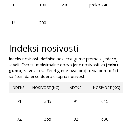
T
190
ZR
preko 240
U
200
Indeksi nosivosti
Indeks nosivosti definiše nosivost gume prema slijedećoj
tabeli. Ovo su maksimalne dozvoljene nosivosti za
jednu
gumu
; za vozilo sa četiri gume ovaj broj treba pomnožiti
sa četiri da bi se dobila ukupna nosivost.
INDEKS
NOSIVOST [KG]
INDEKS
NOSIVOST [KG]
71
345
91
615
72
355
92
630