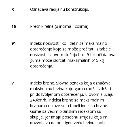
R
Označava radijalnu konstrukciju.
16
Prečnik felne (u inčima - colima).
91
Indeks nosivosti, koji definiše maksimalno
opterećenje koje se može pročitati iz tabele
nosivosti. U ovom slučaju broj 91 znači da ova
guma može izdržati maksimalnih 615 kg
opterećenja.
V
Indeks brzine. Slovna oznaka koja označava
maksimalnu brzina koju guma može izdržati
pri dozvoljenom opterećenju, u ovom slučaju
240km/h. Indeksi brzine sa maksimalnim
brzinama nalaze se u tabeli indeksa brzine.
Gume sa većim brzinskim indeksom su
skuplje, jer imaju posebnu smjesu koja im
dozvoljava da postignu veću brzinu i bolje