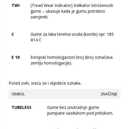
TWI
(Tread Wear Indicator) Indikator istrošenosti
gume – ukazuje kada je gumu potrebno
zamjeniti.
C
Gume za laka teretna vozila (kombi) npr. 185
R14 C
E 10
Evropski homologacioni broj (broj označava
zemlju homologacije).
Pored ovih, sreću se i slijedeće oznake.
SIMBOL
ZNAČENJE
TUBELESS
Gume bez unutrašnje gume
pumpane vazduhom pod pritiskom.