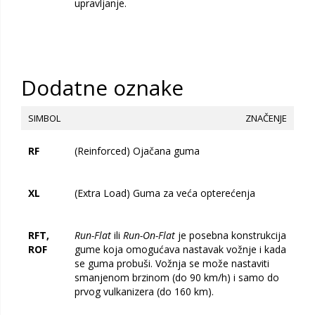
upravljanje.
Dodatne oznake
SIMBOL
ZNAČENJE
RF
(Reinforced) Ojačana guma
XL
(Extra Load) Guma za veća opterećenja
RFT,
Run-Flat
ili
Run-On-Flat
je posebna konstrukcija
ROF
gume koja omogućava nastavak vožnje i kada
se guma probuši. Vožnja se može nastaviti
smanjenom brzinom (do 90 km/h) i samo do
prvog vulkanizera (do 160 km).