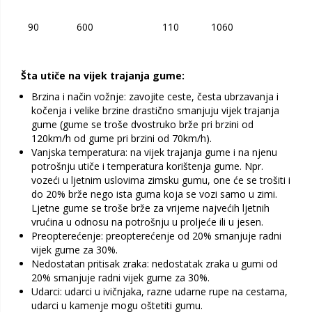
90
600
110
1060
Šta utiče na vijek trajanja gume:
Brzina i način vožnje: zavojite ceste, česta ubrzavanja i
kočenja i velike brzine drastično smanjuju vijek trajanja
gume (gume se troše dvostruko brže pri brzini od
120km/h od gume pri brzini od 70km/h).
Vanjska temperatura: na vijek trajanja gume i na njenu
potrošnju utiče i temperatura korištenja gume. Npr.
vozeći u ljetnim uslovima zimsku gumu, one će se trošiti i
do 20% brže nego ista guma koja se vozi samo u zimi.
Ljetne gume se troše brže za vrijeme najvećih ljetnih
vrućina u odnosu na potrošnju u proljeće ili u jesen.
Preopterećenje: preopterećenje od 20% smanjuje radni
vijek gume za 30%.
Nedostatan pritisak zraka: nedostatak zraka u gumi od
20% smanjuje radni vijek gume za 30%.
Udarci: udarci u ivičnjaka, razne udarne rupe na cestama,
udarci u kamenje mogu oštetiti gumu.