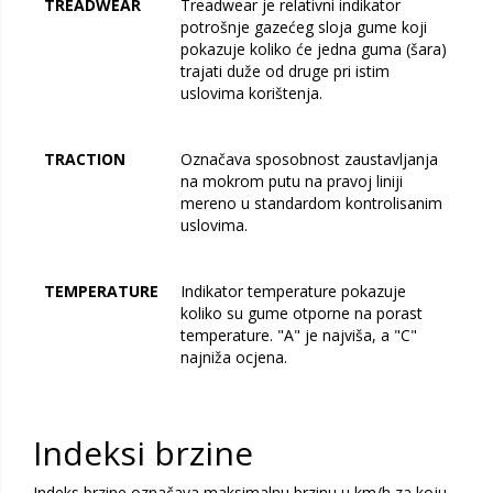
TREADWEAR
Treadwear je relativni indikator
potrošnje gazećeg sloja gume koji
pokazuje koliko će jedna guma (šara)
trajati duže od druge pri istim
uslovima korištenja.
TRACTION
Označava sposobnost zaustavljanja
na mokrom putu na pravoj liniji
mereno u standardom kontrolisanim
uslovima.
TEMPERATURE
Indikator temperature pokazuje
koliko su gume otporne na porast
temperature. "A" je najviša, a "C"
najniža ocjena.
Indeksi brzine
Indeks brzine označava maksimalnu brzinu u km/h za koju