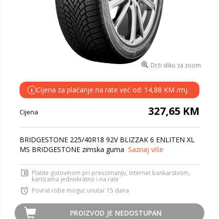
Drži sliku za zoom
Cijena za plaćanje na rate već od: 14,88 KM /mj.
i
327,65 KM
Cijena
BRIDGESTONE 225/40R18 92V BLIZZAK 6 ENLITEN XL
MS BRIDGESTONE zimska guma
Saznaj više
Platite gotovinom pri preuzimanju, Internet bankarstvom,
karticama jednokratno i na rate
Povrat robe moguć unutar 15 dana
PROIZVOD JE NEDOSTUPAN