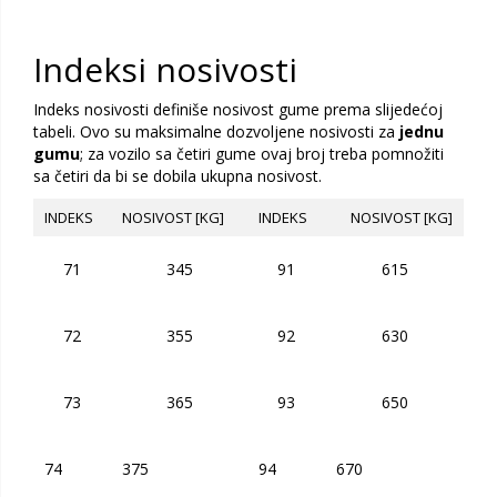
Indeksi nosivosti
Indeks nosivosti definiše nosivost gume prema slijedećoj
tabeli. Ovo su maksimalne dozvoljene nosivosti za
jednu
gumu
; za vozilo sa četiri gume ovaj broj treba pomnožiti
sa četiri da bi se dobila ukupna nosivost.
INDEKS
NOSIVOST [KG]
INDEKS
NOSIVOST [KG]
71
345
91
615
72
355
92
630
73
365
93
650
74
375
94
670