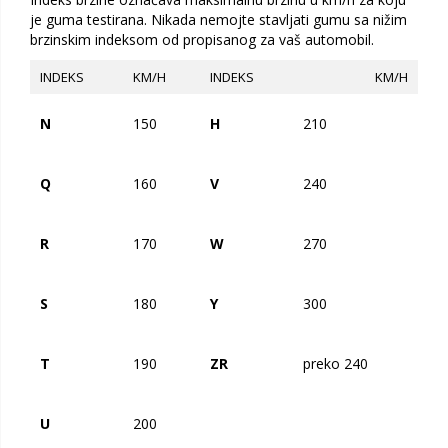
je guma testirana. Nikada nemojte stavljati gumu sa nižim
brzinskim indeksom od propisanog za vaš automobil.
INDEKS
KM/H
INDEKS
KM/H
N
150
H
210
Q
160
V
240
R
170
W
270
S
180
Y
300
T
190
ZR
preko 240
U
200