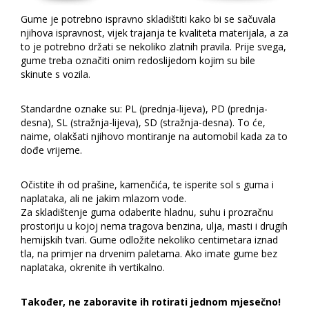
Gume je potrebno ispravno skladištiti kako bi se sačuvala
njihova ispravnost, vijek trajanja te kvaliteta materijala, a za
to je potrebno držati se nekoliko zlatnih pravila. Prije svega,
gume treba označiti onim redoslijedom kojim su bile
skinute s vozila.
Standardne oznake su: PL (prednja-lijeva), PD (prednja-
desna), SL (stražnja-lijeva), SD (stražnja-desna). To će,
naime, olakšati njihovo montiranje na automobil kada za to
dođe vrijeme.
Očistite ih od prašine, kamenčića, te isperite sol s guma i
naplataka, ali ne jakim mlazom vode.
Za skladištenje guma odaberite hladnu, suhu i prozračnu
prostoriju u kojoj nema tragova benzina, ulja, masti i drugih
hemijskih tvari. Gume odložite nekoliko centimetara iznad
tla, na primjer na drvenim paletama. Ako imate gume bez
naplataka, okrenite ih vertikalno.
Također, ne zaboravite ih rotirati jednom mjesečno!