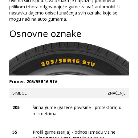
ove na slici ispod. Ova oznaka je najvažniji parametar
prilikom izbora odgovarajuće gume za vaš automobil. U
nastavku dajemo opise i značenja svih oznaka koje se
mogu naći na auto gumama.
Osnovne oznake
Primer: 205/55R16 91V
SIMBOL
ZNAČENJE
205
Širina gume (gazeće površine - protektora) u
milimetrima.
55
Profil gume (serija) - odnos između visine