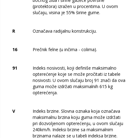
bočnog zida i širine gazeće površine
(protektora) izražen u procentima. U ovom
slučaju, visina je 55% širine gume.
R
Označava radijalnu konstrukciju.
16
Prečnik felne (u inčima - colima).
91
Indeks nosivosti, koji definiše maksimalno
opterećenje koje se može pročitati iz tabele
nosivosti. U ovom slučaju broj 91 znači da ova
guma može izdržati maksimalnih 615 kg
opterećenja.
V
Indeks brzine. Slovna oznaka koja označava
maksimalnu brzina koju guma može izdržati
pri dozvoljenom opterećenju, u ovom slučaju
240km/h. Indeksi brzine sa maksimalnim
brzinama nalaze se u tabeli indeksa brzine.