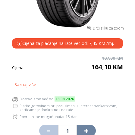
Drži sliku za zoom
Cijena za plaćanje na rate već od: 7,45 KM /mj.
i
187,00 KM
164,10 KM
Cijena
Saznaj više
Dostavljamo već od
18.08.2026
Platite gotovinom pri preuzimanju, Internet bankarstvom,
karticama jednokratno i na rate
Povrat robe moguć unutar 15 dana