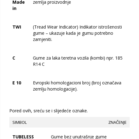
Made
zemlja proizvodnje
in
TWI
(Tread Wear Indicator) Indikator istrošenosti
gume – ukazuje kada je gumu potrebno
zamjeniti.
C
Gume za laka teretna vozila (kombi) npr. 185
R14 C
E 10
Evropski homologacioni broj (broj označava
zemlju homologacije).
Pored ovih, sreću se i slijedeće oznake.
SIMBOL
ZNAČENJE
TUBELESS
Gume bez unutrašnje gume