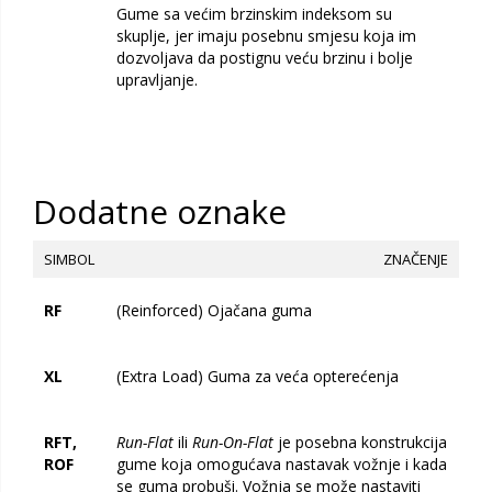
Gume sa većim brzinskim indeksom su
skuplje, jer imaju posebnu smjesu koja im
dozvoljava da postignu veću brzinu i bolje
upravljanje.
Dodatne oznake
SIMBOL
ZNAČENJE
RF
(Reinforced) Ojačana guma
XL
(Extra Load) Guma za veća opterećenja
RFT,
Run-Flat
ili
Run-On-Flat
je posebna konstrukcija
ROF
gume koja omogućava nastavak vožnje i kada
se guma probuši. Vožnja se može nastaviti