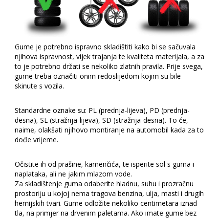
Gume je potrebno ispravno skladištiti kako bi se sačuvala
njihova ispravnost, vijek trajanja te kvaliteta materijala, a za
to je potrebno držati se nekoliko zlatnih pravila. Prije svega,
gume treba označiti onim redoslijedom kojim su bile
skinute s vozila.
Standardne oznake su: PL (prednja-lijeva), PD (prednja-
desna), SL (stražnja-lijeva), SD (stražnja-desna). To će,
naime, olakšati njihovo montiranje na automobil kada za to
dođe vrijeme.
Očistite ih od prašine, kamenčića, te isperite sol s guma i
naplataka, ali ne jakim mlazom vode.
Za skladištenje guma odaberite hladnu, suhu i prozračnu
prostoriju u kojoj nema tragova benzina, ulja, masti i drugih
hemijskih tvari. Gume odložite nekoliko centimetara iznad
tla, na primjer na drvenim paletama. Ako imate gume bez