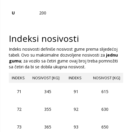
U
200
Indeksi nosivosti
Indeks nosivosti definiše nosivost gume prema slijedećoj
tabeli. Ovo su maksimalne dozvoljene nosivosti za
jednu
gumu
; za vozilo sa četiri gume ovaj broj treba pomnožiti
sa četiri da bi se dobila ukupna nosivost.
INDEKS
NOSIVOST [KG]
INDEKS
NOSIVOST [KG]
71
345
91
615
72
355
92
630
73
365
93
650