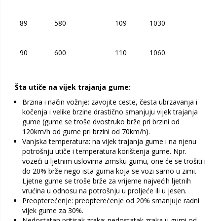
89
580
109
1030
90
600
110
1060
Šta utiče na vijek trajanja gume:
Brzina i način vožnje: zavojite ceste, česta ubrzavanja i
kočenja i velike brzine drastično smanjuju vijek trajanja
gume (gume se troše dvostruko brže pri brzini od
120km/h od gume pri brzini od 70km/h).
Vanjska temperatura: na vijek trajanja gume i na njenu
potrošnju utiče i temperatura korištenja gume. Npr.
vozeći u ljetnim uslovima zimsku gumu, one će se trošiti i
do 20% brže nego ista guma koja se vozi samo u zimi.
Ljetne gume se troše brže za vrijeme najvećih ljetnih
vrućina u odnosu na potrošnju u proljeće ili u jesen.
Preopterećenje: preopterećenje od 20% smanjuje radni
vijek gume za 30%.
Nedostatan pritisak zraka: nedostatak zraka u gumi od