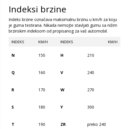
Indeksi brzine
Indeks brzine označava maksimalnu brzinu u km/h za koju
je guma testirana. Nikada nemojte stavljati gumu sa nižim
brzinskim indeksom od propisanog za vaš automobil.
INDEKS
KM/H
INDEKS
KM/H
N
150
H
210
Q
160
V
240
R
170
W
270
S
180
Y
300
T
190
ZR
preko 240