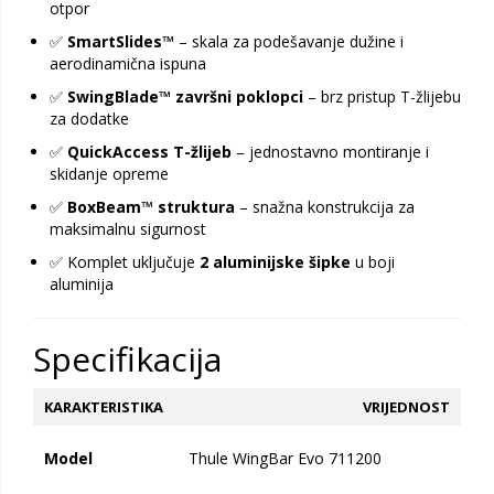
otpor
✅
SmartSlides™
– skala za podešavanje dužine i
aerodinamična ispuna
✅
SwingBlade™ završni poklopci
– brz pristup T-žlijebu
za dodatke
✅
QuickAccess T-žlijeb
– jednostavno montiranje i
skidanje opreme
✅
BoxBeam™ struktura
– snažna konstrukcija za
maksimalnu sigurnost
✅ Komplet uključuje
2 aluminijske šipke
u boji
aluminija
Specifikacija
KARAKTERISTIKA
VRIJEDNOST
Model
Thule WingBar Evo 711200