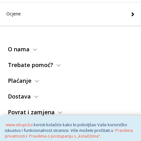
Ocjene
O nama
Trebate pomoć?
Plaćanje
Dostava
Povrat i zamjena
www.ekupi.ba
koristi kolačiće kako bi poboljšao Vaše korisničko
Opći uslovi
iskustvo i funkcionalnost stranice. Više možete pročitati u
Pravilima
privatnosti
i
Pravilima o postupanju s „kolačićima“
.