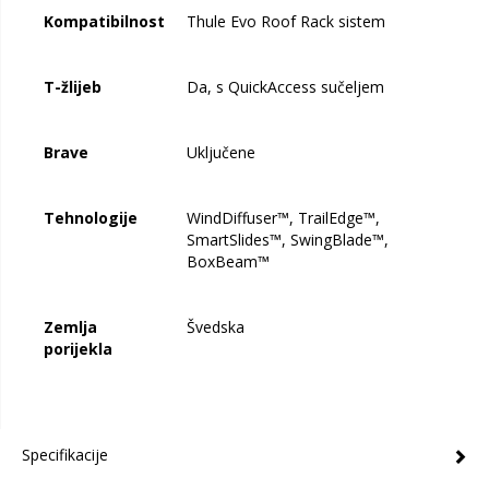
Kompatibilnost
Thule Evo Roof Rack sistem
T-žlijeb
Da, s QuickAccess sučeljem
Brave
Uključene
Tehnologije
WindDiffuser™, TrailEdge™,
SmartSlides™, SwingBlade™,
BoxBeam™
Zemlja
Švedska
porijekla
Specifikacije