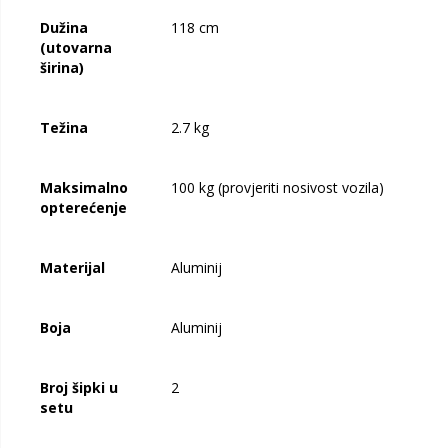
Dužina
118 cm
(utovarna
širina)
Težina
2.7 kg
Maksimalno
100 kg (provjeriti nosivost vozila)
opterećenje
Materijal
Aluminij
Boja
Aluminij
Broj šipki u
2
setu