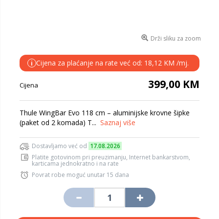
Drži sliku za zoom
Cijena za plaćanje na rate već od: 18,12 KM /mj.
i
399,00 KM
Cijena
Thule WingBar Evo 118 cm – aluminijske krovne šipke
(paket od 2 komada) T...
Saznaj više
Dostavljamo već od
17.08.2026
Platite gotovinom pri preuzimanju, Internet bankarstvom,
karticama jednokratno i na rate
Povrat robe moguć unutar 15 dana