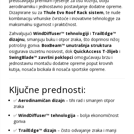
predstavljaju premium rješenje za tišu vožnju, bolju
aerodinamiku i jednostavno postavljanje dodatne opreme.
Dizajnirane su za
Thule Evo Roof Rack sistem
, te nude
kombinaciju vrhunske čvrstoće i inovativne tehnologije za
maksimalnu sigurnost i praktičnost.
Zahvaljujući
WindDiffuser™ tehnologiji
i
TrailEdge™
dizajnu
, smanjuju buku i otpor zraka, što doprinosi nižoj
potrošnji goriva.
BoxBeam™ unutrašnja struktura
osigurava izuzetnu nosivost, dok
QuickAccess T-žlijeb
i
SwingBlade™ završni poklopci
omogućavaju brzu i
jednostavnu montažu dodatne opreme poput krovnih
kutija, nosača bicikala ili nosača sportske opreme.
Ključne prednosti:
✅
Aerodinamičan dizajn
– tihi rad i smanjen otpor
zraka
✅
WindDiffuser™ tehnologija
– bolja ekonomičnost
goriva
✅
TrailEdge™ dizajn
– čisto odvajanje zraka i manji