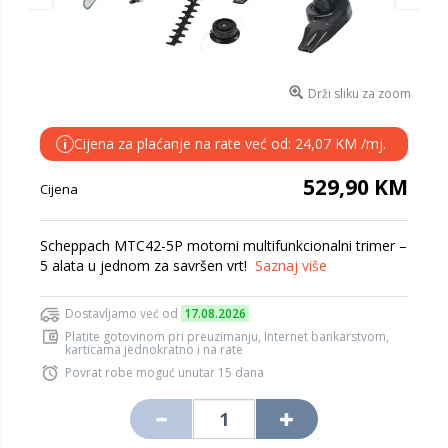
Drži sliku za zoom
Cijena za plaćanje na rate već od: 24,07 KM /mj.
i
529,90 KM
Cijena
Scheppach MTC42-5P motorni multifunkcionalni trimer –
5 alata u jednom za savršen vrt!
Saznaj više
Dostavljamo već od
17.08.2026
Platite gotovinom pri preuzimanju, Internet bankarstvom,
karticama jednokratno i na rate
Povrat robe moguć unutar 15 dana