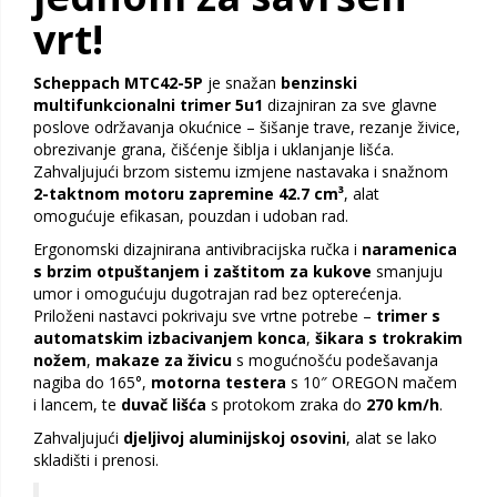
vrt!
Scheppach MTC42-5P
je snažan
benzinski
multifunkcionalni trimer 5u1
dizajniran za sve glavne
poslove održavanja okućnice – šišanje trave, rezanje živice,
obrezivanje grana, čišćenje šiblja i uklanjanje lišća.
Zahvaljujući brzom sistemu izmjene nastavaka i snažnom
2-taktnom motoru zapremine 42.7 cm³
, alat
omogućuje efikasan, pouzdan i udoban rad.
Ergonomski dizajnirana antivibracijska ručka i
naramenica
s brzim otpuštanjem i zaštitom za kukove
smanjuju
umor i omogućuju dugotrajan rad bez opterećenja.
Priloženi nastavci pokrivaju sve vrtne potrebe –
trimer s
automatskim izbacivanjem konca
,
šikara s trokrakim
nožem
,
makaze za živicu
s mogućnošću podešavanja
nagiba do 165°,
motorna testera
s 10″ OREGON mačem
i lancem, te
duvač lišća
s protokom zraka do
270 km/h
.
Zahvaljujući
djeljivoj aluminijskoj osovini
, alat se lako
skladišti i prenosi.