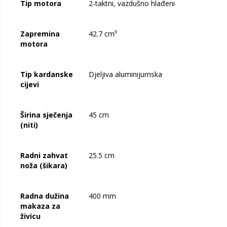
Tip motora
2-taktni, vazdušno hlađeni
Zapremina
42.7 cm³
motora
Tip kardanske
Djeljiva aluminijumska
cijevi
Širina sječenja
45 cm
(niti)
Radni zahvat
25.5 cm
noža (šikara)
Radna dužina
400 mm
makaza za
živicu