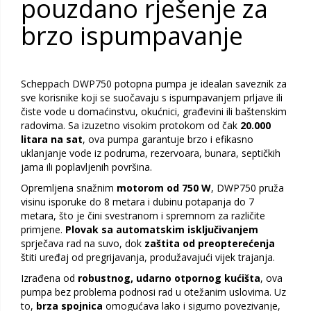
pouzdano rješenje za
brzo ispumpavanje
Scheppach DWP750 potopna pumpa je idealan saveznik za
sve korisnike koji se suočavaju s ispumpavanjem prljave ili
čiste vode u domaćinstvu, okućnici, građevini ili baštenskim
radovima. Sa izuzetno visokim protokom od čak
20.000
litara na sat
, ova pumpa garantuje brzo i efikasno
uklanjanje vode iz podruma, rezervoara, bunara, septičkih
jama ili poplavljenih površina.
Opremljena snažnim
motorom od 750 W
, DWP750 pruža
visinu isporuke do 8 metara i dubinu potapanja do 7
metara, što je čini svestranom i spremnom za različite
primjene.
Plovak sa automatskim isključivanjem
sprječava rad na suvo, dok
zaštita od preopterećenja
štiti uređaj od pregrijavanja, produžavajući vijek trajanja.
Izrađena od
robustnog, udarno otpornog kućišta
, ova
pumpa bez problema podnosi rad u otežanim uslovima. Uz
to,
brza spojnica
omogućava lako i sigurno povezivanje,