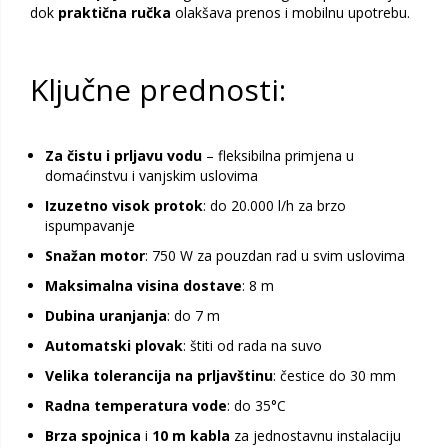
dok
praktična ručka
olakšava prenos i mobilnu upotrebu.
Ključne prednosti:
Za čistu i prljavu vodu
– fleksibilna primjena u
domaćinstvu i vanjskim uslovima
Izuzetno visok protok
: do 20.000 l/h za brzo
ispumpavanje
Snažan motor
: 750 W za pouzdan rad u svim uslovima
Maksimalna visina dostave
: 8 m
Dubina uranjanja
: do 7 m
Automatski plovak
: štiti od rada na suvo
Velika tolerancija na prljavštinu
: čestice do 30 mm
Radna temperatura vode
: do 35°C
Brza spojnica
i
10 m kabla
za jednostavnu instalaciju