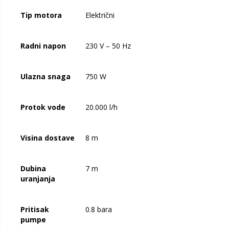
Tip motora
Električni
Radni napon
230 V – 50 Hz
Ulazna snaga
750 W
Protok vode
20.000 l/h
Visina dostave
8 m
Dubina
7 m
uranjanja
Pritisak
0.8 bara
pumpe