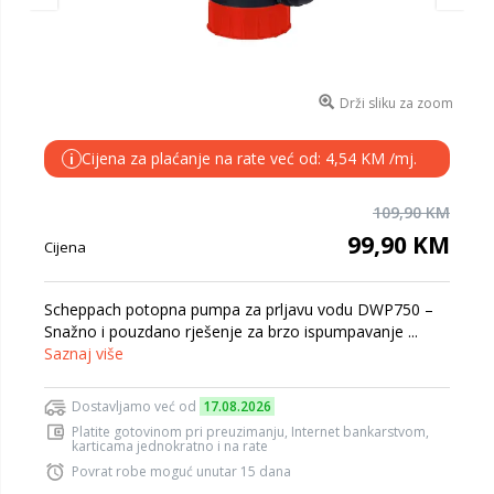
Drži sliku za zoom
Cijena za plaćanje na rate već od: 4,54 KM /mj.
i
109,90 KM
99,90 KM
Cijena
Scheppach potopna pumpa za prljavu vodu DWP750 –
Snažno i pouzdano rješenje za brzo ispumpavanje ...
Saznaj više
Dostavljamo već od
17.08.2026
Platite gotovinom pri preuzimanju, Internet bankarstvom,
karticama jednokratno i na rate
Povrat robe moguć unutar 15 dana