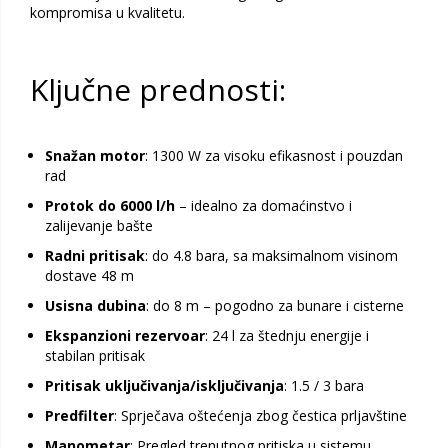
kompromisa u kvalitetu.
Ključne prednosti:
Snažan motor
: 1300 W za visoku efikasnost i pouzdan
rad
Protok do 6000 l/h
– idealno za domaćinstvo i
zalijevanje bašte
Radni pritisak
: do 4.8 bara, sa maksimalnom visinom
dostave 48 m
Usisna dubina
: do 8 m – pogodno za bunare i cisterne
Ekspanzioni rezervoar
: 24 l za štednju energije i
stabilan pritisak
Pritisak uključivanja/isključivanja
: 1.5 / 3 bara
Predfilter
: Sprječava oštećenja zbog čestica prljavštine
Manometar
: Pregled trenutnog pritiska u sistemu