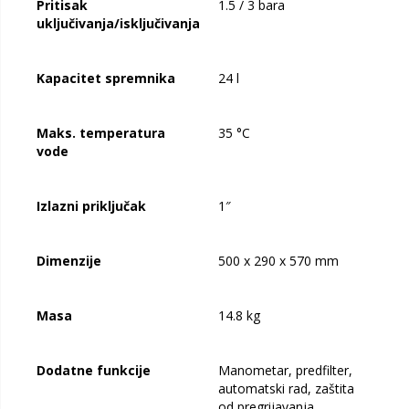
Pritisak
1.5 / 3 bara
uključivanja/isključivanja
Kapacitet spremnika
24 l
Maks. temperatura
35 °C
vode
Izlazni priključak
1″
Dimenzije
500 x 290 x 570 mm
Masa
14.8 kg
Dodatne funkcije
Manometar, predfilter,
automatski rad, zaštita
od pregrijavanja