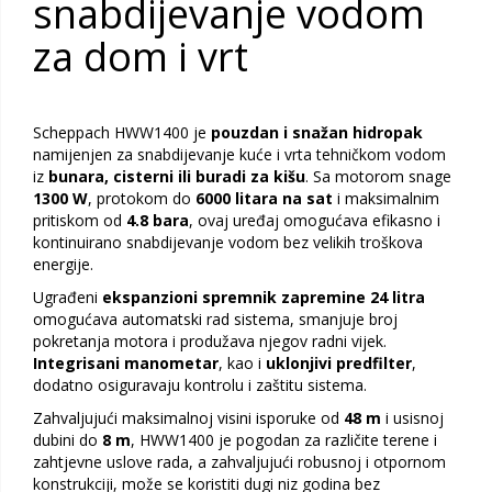
snabdijevanje vodom
za dom i vrt
Scheppach HWW1400 je
pouzdan i snažan hidropak
namijenjen za snabdijevanje kuće i vrta tehničkom vodom
iz
bunara, cisterni ili buradi za kišu
. Sa motorom snage
1300 W
, protokom do
6000 litara na sat
i maksimalnim
pritiskom od
4.8 bara
, ovaj uređaj omogućava efikasno i
kontinuirano snabdijevanje vodom bez velikih troškova
energije.
Ugrađeni
ekspanzioni spremnik zapremine 24 litra
omogućava automatski rad sistema, smanjuje broj
pokretanja motora i produžava njegov radni vijek.
Integrisani manometar
, kao i
uklonjivi predfilter
,
dodatno osiguravaju kontrolu i zaštitu sistema.
Zahvaljujući maksimalnoj visini isporuke od
48 m
i usisnoj
dubini do
8 m
, HWW1400 je pogodan za različite terene i
zahtjevne uslove rada, a zahvaljujući robusnoj i otpornom
konstrukciji, može se koristiti dugi niz godina bez