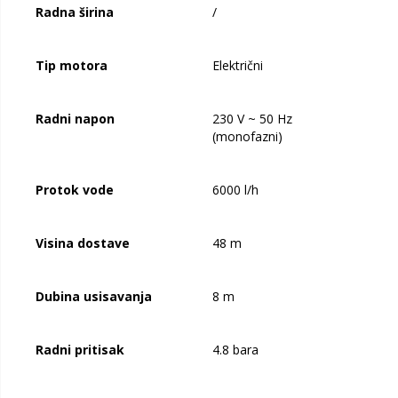
Radna širina
/
Tip motora
Električni
Radni napon
230 V ~ 50 Hz
(monofazni)
Protok vode
6000 l/h
Visina dostave
48 m
Dubina usisavanja
8 m
Radni pritisak
4.8 bara