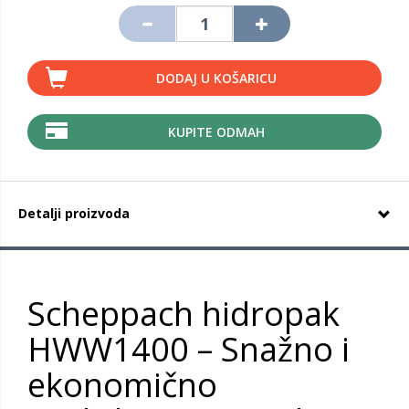
DODAJ U KOŠARICU
KUPITE ODMAH
Detalji proizvoda
Scheppach hidropak
HWW1400 – Snažno i
ekonomično