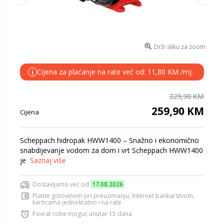
Drži sliku za zoom
Cijena za plaćanje na rate već od: 11,80 KM /mj.
i
329,90 KM
259,90 KM
Cijena
Scheppach hidropak HWW1400 – Snažno i ekonomično
snabdijevanje vodom za dom i vrt Scheppach HWW1400
je
Saznaj više
Dostavljamo već od
17.08.2026
Platite gotovinom pri preuzimanju, Internet bankarstvom,
karticama jednokratno i na rate
Povrat robe moguć unutar 15 dana