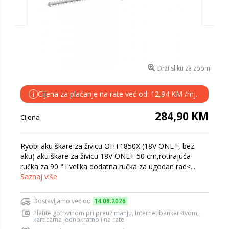
Drži sliku za zoom
Cijena za plaćanje na rate već od: 12,94 KM /mj.
i
284,90 KM
Cijena
Ryobi aku škare za živicu OHT1850X (18V ONE+, bez
aku) aku škare za živicu 18V ONE+ 50 cm,rotirajuća
ručka za 90 ° i velika dodatna ručka za ugodan rad<...
Saznaj više
Dostavljamo već od
14.08.2026
Platite gotovinom pri preuzimanju, Internet bankarstvom,
karticama jednokratno i na rate