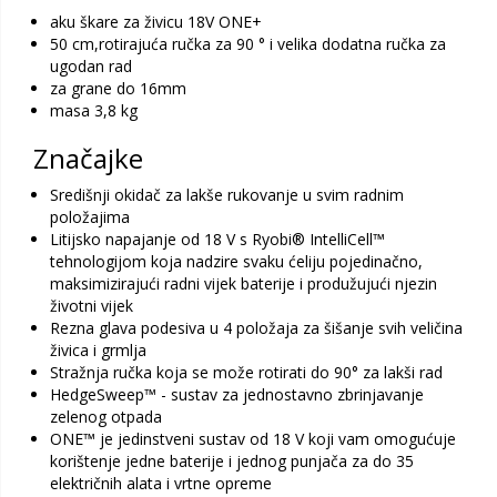
aku škare za živicu 18V ONE+
50 cm,rotirajuća ručka za 90 ° i velika dodatna ručka za
ugodan rad
za grane do 16mm
masa 3,8 kg
Značajke
Središnji okidač za lakše rukovanje u svim radnim
položajima
Litijsko napajanje od 18 V s Ryobi® IntelliCell™
tehnologijom koja nadzire svaku ćeliju pojedinačno,
maksimizirajući radni vijek baterije i produžujući njezin
životni vijek
Rezna glava podesiva u 4 položaja za šišanje svih veličina
živica i grmlja
Stražnja ručka koja se može rotirati do 90° za lakši rad
HedgeSweep™ - sustav za jednostavno zbrinjavanje
zelenog otpada
ONE™ je jedinstveni sustav od 18 V koji vam omogućuje
korištenje jedne baterije i jednog punjača za do 35
električnih alata i vrtne opreme