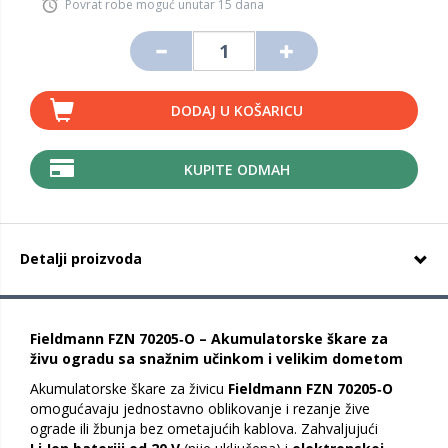
Povrat robe moguć unutar 15 dana
DODAJ U KOŠARICU
KUPITE ODMAH
Detalji proizvoda
Fieldmann FZN 70205‑O – Akumulatorske škare za
živu ogradu sa snažnim učinkom i velikim dometom
Akumulatorske škare za živicu
Fieldmann FZN 70205‑O
omogućavaju jednostavno oblikovanje i rezanje žive
ograde ili žbunja bez ometajućih kablova. Zahvaljujući