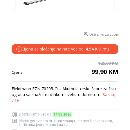
Drži sliku za zoom
Cijena za plaćanje na rate već od: 4,54 KM /mj.
i
125,90 KM
99,90 KM
Cijena
Fieldmann FZN 70205‑O – Akumulatorske škare za živu
ogradu sa snažnim učinkom i velikim dometom
Saznaj
više
Dostavljamo već od
14.08.2026
Platite gotovinom pri preuzimanju, Internet bankarstvom,
karticama jednokratno i na rate