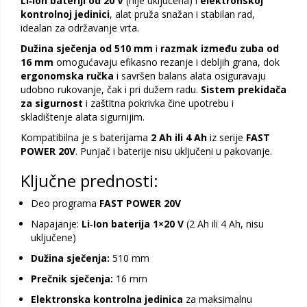
Li‑Ion bateriji od 20 V
(nije uključena) i
elektronskoj
kontrolnoj jedinici
, alat pruža snažan i stabilan rad,
idealan za održavanje vrta.
Dužina sječenja od 510 mm
i
razmak između zuba od
16 mm
omogućavaju efikasno rezanje i debljih grana, dok
ergonomska ručka
i savršen balans alata osiguravaju
udobno rukovanje, čak i pri dužem radu.
Sistem prekidača
za sigurnost
i zaštitna pokrivka čine upotrebu i
skladištenje alata sigurnijim.
Kompatibilna je s baterijama
2 Ah ili 4 Ah
iz serije
FAST
POWER 20V
. Punjač i baterije nisu uključeni u pakovanje.
Ključne prednosti:
Deo programa
FAST POWER 20V
Napajanje:
Li‑Ion baterija 1×20 V
(2 Ah ili 4 Ah, nisu
uključene)
Dužina sječenja:
510 mm
Prečnik sječenja:
16 mm
Elektronska kontrolna jedinica
za maksimalnu