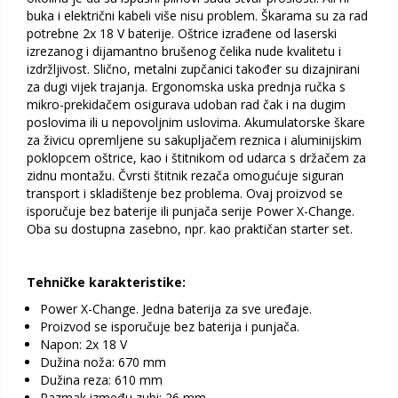
buka i električni kabeli više nisu problem. Škarama su za rad
potrebne 2x 18 V baterije. Oštrice izrađene od laserski
izrezanog i dijamantno brušenog čelika nude kvalitetu i
izdržljivost. Slično, metalni zupčanici također su dizajnirani
za dugi vijek trajanja. Ergonomska uska prednja ručka s
mikro-prekidačem osigurava udoban rad čak i na dugim
poslovima ili u nepovoljnim uslovima. Akumulatorske škare
za živicu opremljene su sakupljačem reznica i aluminijskim
poklopcem oštrice, kao i štitnikom od udarca s držačem za
zidnu montažu. Čvrsti štitnik rezača omogućuje siguran
transport i skladištenje bez problema. Ovaj proizvod se
isporučuje bez baterije ili punjača serije Power X-Change.
Oba su dostupna zasebno, npr. kao praktičan starter set.
Tehničke karakteristike:
Power X-Change. Jedna baterija za sve uređaje.
Proizvod se isporučuje bez baterija i punjača.
Napon: 2x 18 V
Dužina noža: 670 mm
Dužina reza: 610 mm
Razmak između zubi: 26 mm