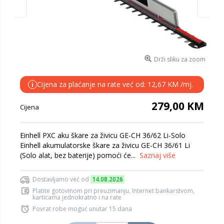
Drži sliku za zoom
Cijena za plaćanje na rate već od: 12,67 KM /mj.
i
279,00 KM
Cijena
Einhell PXC aku škare za živicu GE-CH 36/62 Li-Solo
Einhell akumulatorske škare za živicu GE-CH 36/61 Li
(Solo alat, bez baterije) pomoći će...
Saznaj više
Dostavljamo već od
14.08.2026
Platite gotovinom pri preuzimanju, Internet bankarstvom,
karticama jednokratno i na rate
Povrat robe moguć unutar 15 dana