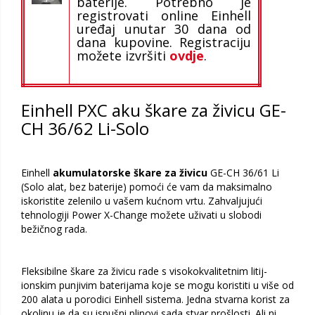
baterije. Potrebno je
registrovati online Einhell
uređaj unutar 30 dana od
dana kupovine. Registraciju
možete izvršiti
ovdje
.
Einhell PXC aku škare za živicu GE-
CH 36/62 Li-Solo
Einhell
akumulatorske škare za živicu
GE-CH 36/61 Li
(Solo alat, bez baterije) pomoći će vam da maksimalno
iskoristite zelenilo u vašem kućnom vrtu. Zahvaljujući
tehnologiji Power X-Change možete uživati ​​u slobodi
bežičnog rada.
Fleksibilne škare za živicu rade s visokokvalitetnim litij-
ionskim punjivim baterijama koje se mogu koristiti u više od
200 alata u porodici Einhell sistema. Jedna stvarna korist za
okolinu je da su ispušni plinovi sada stvar prošlosti. Ali ni