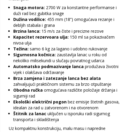
Snaga motora:
2700 W za konstantne performanse i
duži rad bez gubitka snage
Dužina vodilice:
455 mm (18”) omogućava rezanje i
debljih stabala i grana
Brzina lanca:
15 m/s za čiste i precizne rezove
Kapacitet rezervoara ulja:
150 ml sa pokazivačem
nivoa ulja
Težina:
samo 6 kg za lagano i udobno rukovanje
Sigurnosna kočnica:
zaustavlja lanac u roku od
nekoliko milisekundi u slučaju povratnog udarca
Automatsko podmazivanje lanca
produžava životni
vijek i olakšava održavanje
Brza zamjena i zatezanje lanca bez alata
zahvaljujući praktičnom sistemu za brzo otpuštanje
Obodna ručka
omogućava različite položaje držanja i
sigurniji rad
Ekološki električni pogon
bez emisije štetnih gasova,
idealan za rad u zatvorenom i na otvorenom
Štitnik za lanac
uključen u isporuku radi sigurnog
transporta i skladištenja
Uz kompaktnu konstrukciju, malu masu i napredne