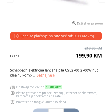
Drži sliku za zoom
Cijena za plaćanje na rate već od: 9,08 KM /mj.
i
219,90 KM
199,90 KM
Cijena
Scheppach električna lančana pila CSE2700 2700W nudi
idealnu kombi...
Saznaj više
Dostavljamo već od
13.08.2026
Platite gotovinom pri preuzimanju, Internet bankarstvom,
karticama jednokratno i na rate
Povrat robe moguć unutar 15 dana