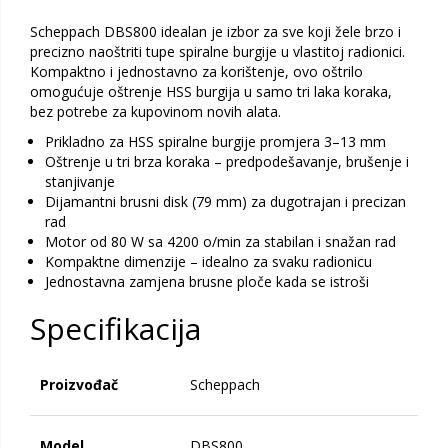
Scheppach DBS800 idealan je izbor za sve koji žele brzo i
precizno naoštriti tupe spiralne burgije u vlastitoj radionici.
Kompaktno i jednostavno za korištenje, ovo oštrilo
omogućuje oštrenje HSS burgija u samo tri laka koraka,
bez potrebe za kupovinom novih alata.
Prikladno za HSS spiralne burgije promjera 3–13 mm
Oštrenje u tri brza koraka – predpodešavanje, brušenje i
stanjivanje
Dijamantni brusni disk (79 mm) za dugotrajan i precizan
rad
Motor od 80 W sa 4200 o/min za stabilan i snažan rad
Kompaktne dimenzije – idealno za svaku radionicu
Jednostavna zamjena brusne ploče kada se istroši
Specifikacija
Proizvođač
Scheppach
Model
DBS800