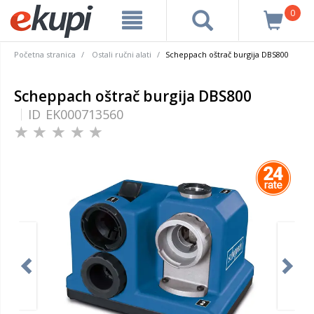
0
Početna stranica
Ostali ručni alati
Scheppach oštrač burgija DBS800
Scheppach oštrač burgija DBS800
ID
EK000713560