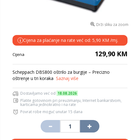
Drži sliku za zoom
Cijena za plaćanje na rate već od: 5,90 KM /mj.
i
129,90 KM
Cijena
Scheppach DBS800 oštrilo za burgije – Precizno
oštrenje u tri koraka
Saznaj više
Dostavljamo već od
18.08.2026
Platite gotovinom pri preuzimanju, Internet bankarstvom,
karticama jednokratno i na rate
Povrat robe moguć unutar 15 dana