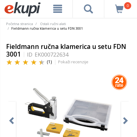
0
Početna stranica
Ostali ručni alati
Fieldmann ručna klamerica u setu FDN 3001
Fieldmann ručna klamerica u setu FDN
3001
ID
EK000722634
(1)
Pokaži recenzije