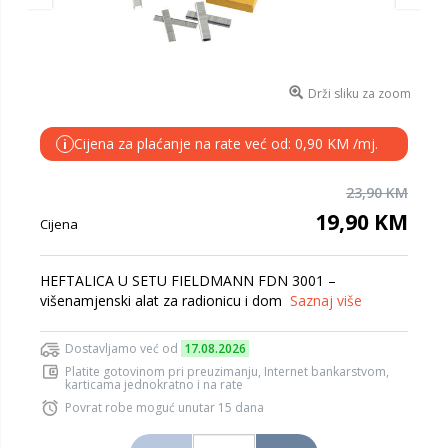
Drži sliku za zoom
Cijena za plaćanje na rate već od: 0,90 KM /mj.
i
23,90 KM
19,90 KM
Cijena
HEFTALICA U SETU FIELDMANN FDN 3001 –
višenamjenski alat za radionicu i dom
Saznaj više
Dostavljamo već od
17.08.2026
Platite gotovinom pri preuzimanju, Internet bankarstvom,
karticama jednokratno i na rate
Povrat robe moguć unutar 15 dana