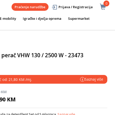
0
Praćenje narudžbe
Prijava / Registracija
E-mobility
Igračke i dječja oprema
Supermarket
i perač VHW 130 / 2500 W - 23473
Saznaj više
eć od: 21,80 KM /mj.
i
0 KM
,90 KM
osuda za deterdžent Set od 5 mlaznica
Saznaj više