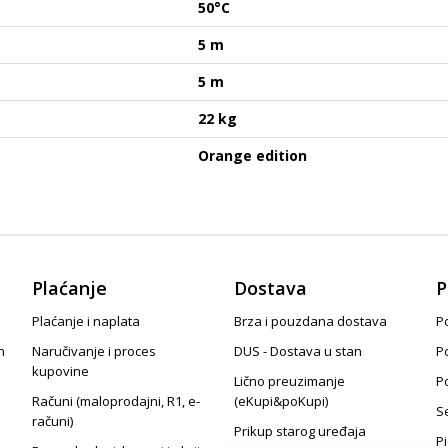
50°C
5 m
5 m
22 kg
Orange edition
Plaćanje
Dostava
P
Plaćanje i naplata
Brza i pouzdana dostava
Po
n
Naručivanje i proces
DUS - Dostava u stan
P
kupovine
Lično preuzimanje
P
Računi (maloprodajni, R1, e-
(eKupi&poKupi)
S
računi)
Prikup starog uređaja
P