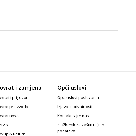
ovrat i zamjena
Opći uslovi
vrati i prigovori
Opći uslovi poslovanja
ovrat proizvoda
Izjava o privatnosti
ovrat novca
Kontaktirajte nas
ervis
Službenik za zaštitu ličnih
podataka
ickup & Return