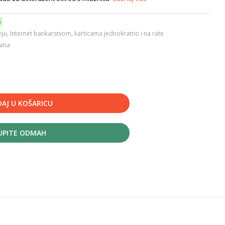
6
ju, Internet bankarstvom, karticama jednokratno i na rate
dana
AJ U KOŠARICU
UPITE ODMAH