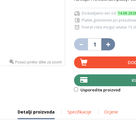
Dostavljamo već od
14.08.202
Platite gotovinom pri preuziman
Povrat robe moguć unutar 15 
Povuci preko slike za zoom
DOD
K
Usporedite proizvod
Detalji proizvoda
Specifikacije
Ocjene