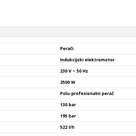
Perači
Indukcijski elektromotor
230 V ~ 50 Hz
2500 W
Polu-profesionalni perač
130 bar
195 bar
522 l/h