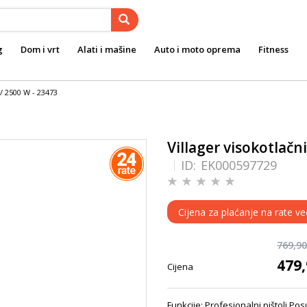
g
Dom i vrt
Alati i mašine
Auto i moto oprema
Fitness
/ 2500 W - 23473
Villager visokotlačn
ID:
EK000597729
Cijena za plaćanje na rate v
769,9
479
Cijena
Funkcije: Profesionalni pištolj P