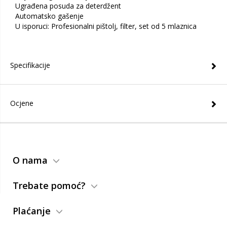
Ugrađena posuda za deterdžent
Automatsko gašenje
U isporuci: Profesionalni pištolj, filter, set od 5 mlaznica
Specifikacije
Ocjene
O nama
Trebate pomoć?
Plaćanje