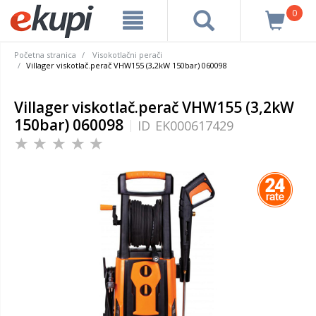
0
Početna stranica
Visokotlačni perači
Villager viskotlač.perač VHW155 (3,2kW 150bar) 060098
Villager viskotlač.perač VHW155 (3,2kW
150bar) 060098
ID
EK000617429