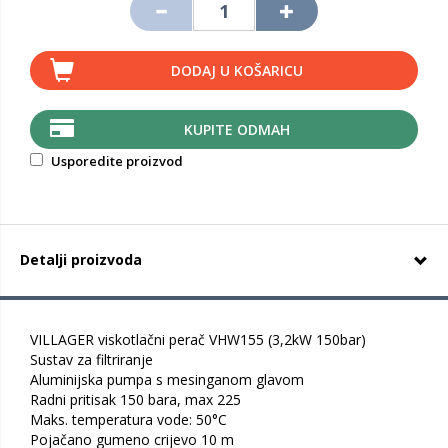
DODAJ U KOŠARICU
KUPITE ODMAH
Usporedite proizvod
Detalji proizvoda
VILLAGER viskotlačni perač VHW155 (3,2kW 150bar)
Sustav za filtriranje
Aluminijska pumpa s mesinganom glavom
Radni pritisak 150 bara, max 225
Maks. temperatura vode: 50°C
Pojačano gumeno crijevo 10 m