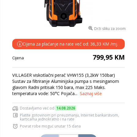
Drži sliku za zoom
Cijena za plaćanje na rate već od: 36,33 KM /mj.
i
799,95 KM
Cijena
VILLAGER viskotlačni perač VHW155 (3,2kW 150bar)
Sustav za filtriranje Aluminijska pumpa s mesinganom
glavom Radni pritisak 150 bara, max 225 Maks.
temperatura vode: 50°C Pojača...
Saznaj više
Dostavljamo već od
14.08.2026
Platite gotovinom pri preuzimanju, Internet bankarstvom,
karticama jednokratno i na rate
Povrat robe moguć unutar 15 dana