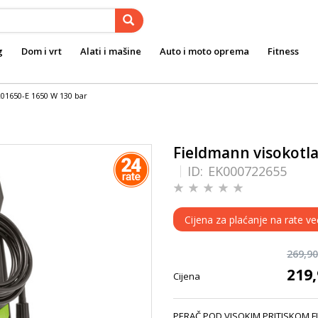
g
Dom i vrt
Alati i mašine
Auto i moto oprema
Fitness
201650-E 1650 W 130 bar
Fieldmann visokotl
ID:
EK000722655
Cijena za plaćanje na rate ve
269,9
219
Cijena
PERAČ POD VISOKIM PRITISKOM FIE