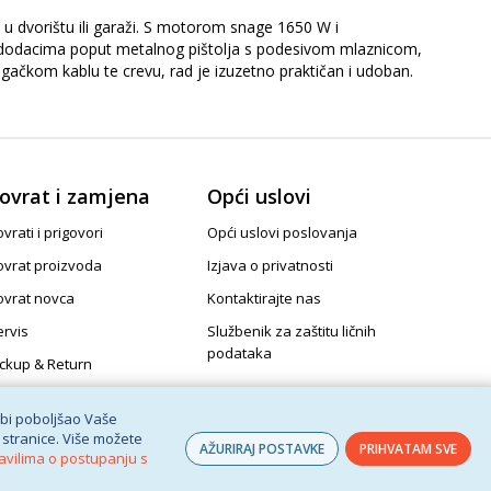
u dvorištu ili garaži. S motorom snage 1650 W i
m dodacima poput metalnog pištolja s podesivom mlaznicom,
gačkom kablu te crevu, rad je izuzetno praktičan i udoban.
ovrat i zamjena
Opći uslovi
vrati i prigovori
Opći uslovi poslovanja
ovrat proizvoda
Izjava o privatnosti
ovrat novca
Kontaktirajte nas
ervis
Službenik za zaštitu ličnih
podataka
ickup & Return
 bi poboljšao Vaše
 stranice. Više možete
AŽURIRAJ POSTAVKE
PRIHVATAM SVE
avilima o postupanju s