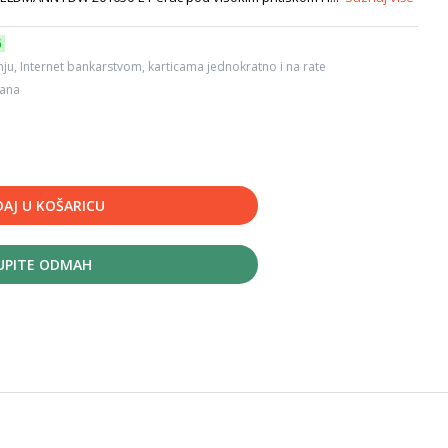
6
ju, Internet bankarstvom, karticama jednokratno i na rate
dana
AJ U KOŠARICU
UPITE ODMAH