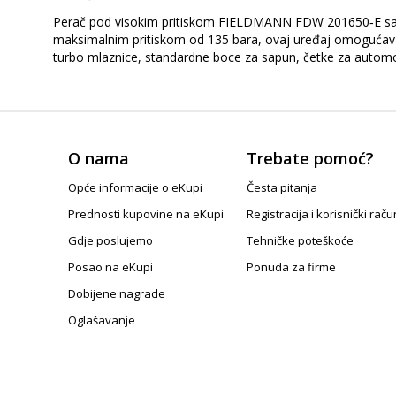
Perač pod visokim pritiskom FIELDMANN FDW 201650‑E savršen
maksimalnim pritiskom od 135 bara, ovaj uređaj omogućava
turbo mlaznice, standardne boce za sapun, četke za automobi
O nama
Trebate pomoć?
Opće informacije o eKupi
Česta pitanja
Prednosti kupovine na eKupi
Registracija i korisnički raču
Gdje poslujemo
Tehničke poteškoće
Posao na eKupi
Ponuda za firme
Dobijene nagrade
Oglašavanje