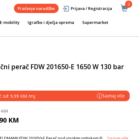
0
Praćenje narudžbe
Prijava / Registracija
E-mobility
Igračke i dječja oprema
Supermarket
ačni perač FDW 201650-E 1650 W 130 bar
Saznaj više
ć od: 9,99 KM /mj.
i
0 KM
,90 KM
LDMANN FDW 201650‑E Perač pod visokim pritiskom FI...
Saznaj više