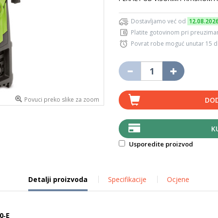
Dostavljamo već od
12.08.202
Platite gotovinom pri preuziman
Povrat robe moguć unutar 15 
Povuci preko slike za zoom
DOD
K
Usporedite proizvod
Detalji proizvoda
Specifikacije
Ocjene
0‑E