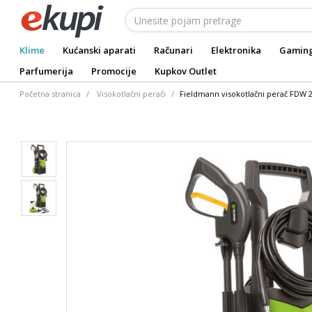
Klime
Kućanski aparati
Računari
Elektronika
Gamin
Parfumerija
Promocije
Kupkov Outlet
Početna stranica
Visokotlačni perači
Fieldmann visokotlačni perač FDW 