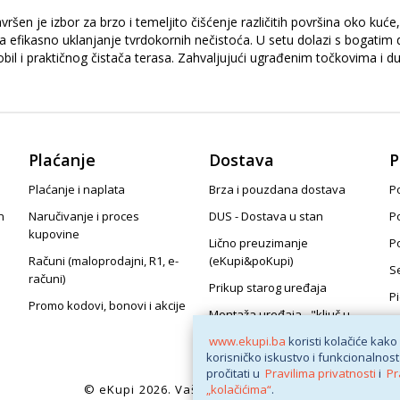
 je izbor za brzo i temeljito čišćenje različitih površina oko kuće, 
 efikasno uklanjanje tvrdokornih nečistoća. U setu dolazi s bogati
l i praktičnog čistača terasa. Zahvaljujući ugrađenim točkovima i du
Plaćanje
Dostava
P
Plaćanje i naplata
Brza i pouzdana dostava
Po
n
Naručivanje i proces
DUS - Dostava u stan
P
kupovine
Lično preuzimanje
P
Računi (maloprodajni, R1, e-
(eKupi&poKupi)
S
računi)
Prikup starog uređaja
P
Promo kodovi, bonovi i akcije
Montaža uređaja - "ključ u
ruke"
www.ekupi.ba
koristi kolačiće kako
korisničko iskustvo i funkcionalnost
pročitati u
Pravilima privatnosti
i
Pr
© eKupi
2026. Vaša internet trgovina
„kolačićima“
.